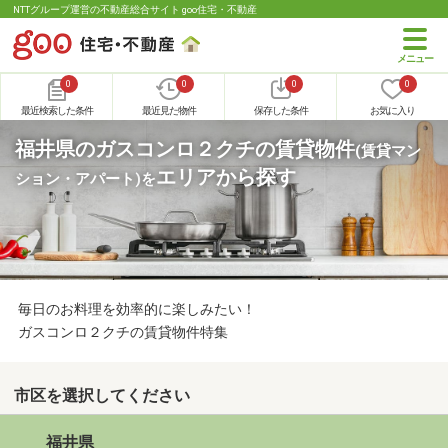
NTTグループ運営の不動産総合サイト goo住宅・不動産
0
0
0
0
最近検索した条件
最近見た物件
保存した条件
お気に入り
福井県のガスコンロ２クチの賃貸物件
(賃貸マン
エリアから探す
ション・アパート)
を
毎日のお料理を効率的に楽しみたい！
ガスコンロ２クチの賃貸物件特集
市区を選択してください
福井県