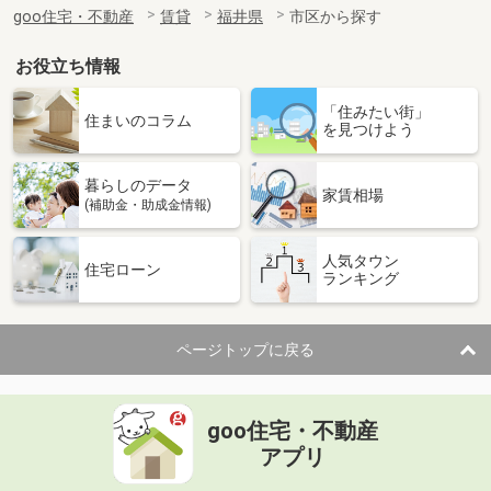
goo住宅・不動産
賃貸
福井県
市区から探す
お役立ち情報
「住みたい街」
住まいのコラム
を見つけよう
暮らしのデータ
家賃相場
(補助金・助成金情報)
人気タウン
住宅ローン
ランキング
ページトップに戻る
goo住宅・不動産
アプリ