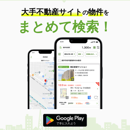
大手不動産サイト
物件
の
を
まとめて検索！