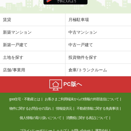
住 所
福井県福井市文京５丁目
専有面積
24.5m²
間取り
1K
賃貸
月極駐車場
福井県福井市志比口２丁目
新築マンション
中古マンション
価 格
6万円
新築一戸建て
中古一戸建て
住 所
福井県福井市志比口２丁目
専有面積
70.79m²
土地を探す
投資物件を探す
間取り
3DK
店舗/事業用
倉庫/トランクルーム
福井県敦賀市中央町１
PC版へ
価 格
5.10万円
住 所
福井県敦賀市中央町１
goo住宅・不動産とは
お客さまご利用端末からの情報の外部送信について
専有面積
30.49m²
間取り
1K
物件に関するお問合せの流れ
情報提供元
不動産情報に関する免責事項
個人情報の取り扱いについて
消費税に関する表記について
福井県福井市二の宮２丁目
プライバシーポリシー
ヘルプ
お問い合わせ
運営会社