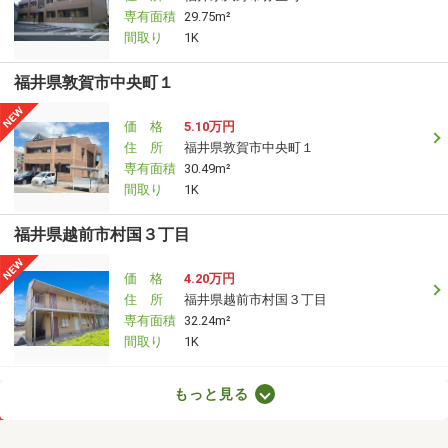
専有面積
29.75m²
間取り
1K
福井県敦賀市中央町１
価 格
5.10万円
住 所
福井県敦賀市中央町１
専有面積
30.49m²
間取り
1K
福井県越前市村国３丁目
価 格
4.20万円
住 所
福井県越前市村国３丁目
専有面積
32.24m²
間取り
1K
福井県福井市春日３丁目
もっと見る
価 格
5.40万円