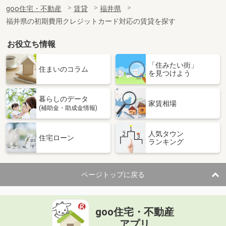
住 所
福井県福井市春日３丁目
goo住宅・不動産
賃貸
福井県
専有面積
50.38m²
福井県の初期費用クレジットカード対応の賃貸を探す
間取り
2LDK
お役立ち情報
福井県鯖江市五郎丸町
「住みたい街」
価 格
5.60万円
住まいのコラム
を見つけよう
住 所
福井県鯖江市五郎丸町
専有面積
56.2m²
暮らしのデータ
間取り
2DK
家賃相場
(補助金・助成金情報)
福井県福井市光陽２丁目
人気タウン
住宅ローン
ランキング
価 格
7.90万円
住 所
福井県福井市光陽２丁目
専有面積
69.66m²
ページトップに戻る
間取り
2LDK
福井県福井市高木中央１丁目
goo住宅・不動産
価 格
7.20万円
アプリ