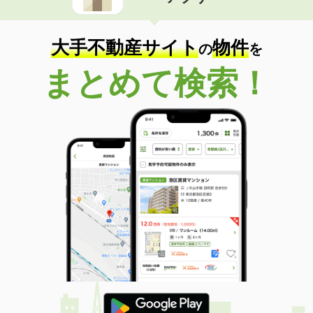
住 所
福井県福井市高木中央１丁目
専有面積
33.27m²
間取り
1LDK
大手不動産サイト
物件
の
を
福井県鯖江市二丁掛町
まとめて検索！
価 格
5.50万円
住 所
福井県鯖江市二丁掛町
専有面積
50.29m²
間取り
1LDK
福井県鯖江市舟津町４丁目
価 格
7.50万円
住 所
福井県鯖江市舟津町４丁目
専有面積
57.78m²
間取り
2LDK
福井県福井市文京５丁目
価 格
4.80万円