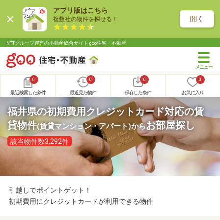
アプリ版はこちら
開く
複数社の物件を探せる！
NTTグループ運営の不動産総合サイト goo住宅・不動産
0
0
0
0
最近検索した条件
最近見た物件
保存した条件
お気に入り
福井県の初期費用クレジットカード対応の賃
貸物件
お部屋探し
(賃貸マンション・アパート)
から
該当物件数3,292件
引越しでポイントゲット！
初期費用にクレジットカードが利用できる物件