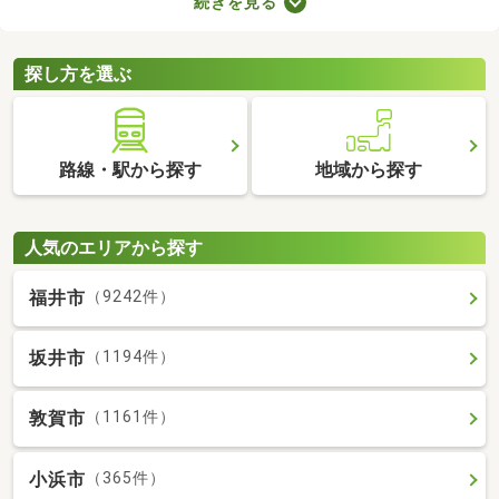
続きを見る
快適に暮らせるバス・トイレ別の物件を紹介します。バス・トイ
レ別の物件は間取りや設備がさまざまなので、理想のお部屋を探
してみてくださいね。
探し方を選ぶ
路線・駅から探す
地域から探す
人気のエリアから探す
福井市
（9242件）
坂井市
（1194件）
敦賀市
（1161件）
小浜市
（365件）