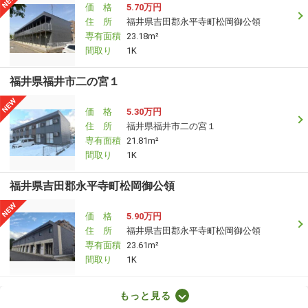
価 格
5.70万円
住 所
福井県吉田郡永平寺町松岡御公領
専有面積
23.18m²
間取り
1K
福井県福井市二の宮１
価 格
5.30万円
住 所
福井県福井市二の宮１
専有面積
21.81m²
間取り
1K
福井県吉田郡永平寺町松岡御公領
価 格
5.90万円
住 所
福井県吉田郡永平寺町松岡御公領
専有面積
23.61m²
間取り
1K
福井県越前市芝原５
もっと見る