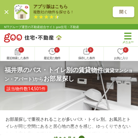
アプリ版はこちら
開く
複数社の物件を探せる！
NTTグループ運営の不動産総合サイト goo住宅・不動産
0
0
0
0
最近検索した条件
最近見た物件
保存した条件
お気に入り
福井県のバス・トイレ別の賃貸物件
(賃貸マンショ
お部屋探し
ン・アパート)
から
該当物件数14,501件
お部屋探しで重視されることが多いバス・トイレ別。お風呂とト
イレが同じ空間にあると居心地の悪さを感じ、ゆっくりできない
という方も多いのではないでしょうか？ここでは、ストレスなく