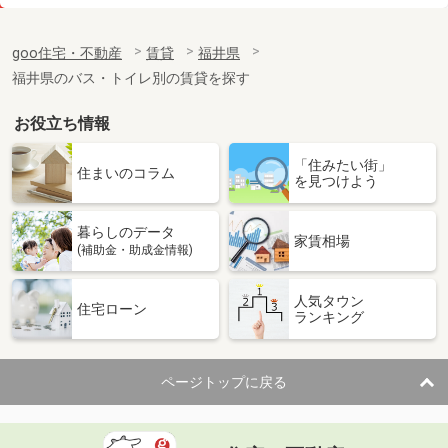
価 格
5.80万円
住 所
福井県越前市芝原５
goo住宅・不動産
賃貸
福井県
専有面積
23.18m²
福井県のバス・トイレ別の賃貸を探す
間取り
1K
お役立ち情報
福井県吉田郡永平寺町松岡御公領
「住みたい街」
価 格
6万円
住まいのコラム
を見つけよう
住 所
福井県吉田郡永平寺町松岡御公領
専有面積
23.18m²
暮らしのデータ
間取り
1K
家賃相場
(補助金・助成金情報)
福井県福井市東森田２
人気タウン
住宅ローン
ランキング
価 格
5.35万円
住 所
福井県福井市東森田２
専有面積
60.95m²
ページトップに戻る
間取り
2LDK
福井県越前市北府２