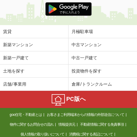
価 格
4.40万円
住 所
福井県福井市和田中２丁目
専有面積
30.96m²
間取り
1K
賃貸
月極駐車場
福井県福井市河合寄安町
新築マンション
中古マンション
価 格
7.95万円
新築一戸建て
中古一戸建て
住 所
福井県福井市河合寄安町
専有面積
62.05m²
土地を探す
投資物件を探す
間取り
2LDK
店舗/事業用
倉庫/トランクルーム
福井県福井市和田中２丁目
PC版へ
価 格
4.50万円
住 所
福井県福井市和田中２丁目
goo住宅・不動産とは
お客さまご利用端末からの情報の外部送信について
専有面積
30.96m²
間取り
1K
物件に関するお問合せの流れ
情報提供元
不動産情報に関する免責事項
個人情報の取り扱いについて
消費税に関する表記について
福井県吉田郡永平寺町松岡御公領