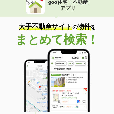
goo住宅・不動産
価 格
6万円
アプリ
住 所
福井県越前市北府２
専有面積
21.81m²
間取り
1K
大手不動産サイト
物件
の
を
福井県越前市瓜生町
まとめて検索！
価 格
5.90万円
住 所
福井県越前市瓜生町
専有面積
28.02m²
間取り
1K
福井県福井市文京１
価 格
4.80万円
住 所
福井県福井市文京１
専有面積
21.81m²
間取り
1K
福井県福井市和田中２丁目