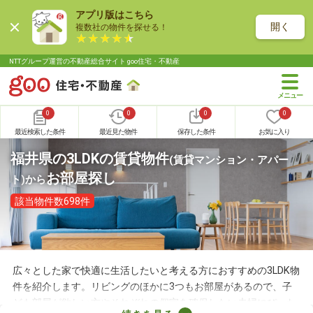
アプリ版はこちら
開く
複数社の物件を探せる！
NTTグループ運営の不動産総合サイト goo住宅・不動産
0
0
0
0
最近検索した条件
最近見た物件
保存した条件
お気に入り
福井県の3LDKの賃貸物件
(賃貸マンション・アパー
お部屋探し
ト)
から
該当物件数698件
広々とした家で快適に生活したいと考える方におすすめの3LDK物
件を紹介します。リビングのほかに3つもお部屋があるので、子
ども部屋が欲しい方やそれぞれの個室を確保したい夫婦にぴった