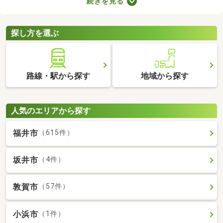
続きを見る
り。物件のなかには新しい設備を用意しているところもあるの
で、複数の物件を比較して、住みやすそうなお部屋を探してみて
くださいね。
探し方を選ぶ
路線・駅から探す
地域から探す
人気のエリアから探す
福井市
（615件）
坂井市
（4件）
敦賀市
（57件）
小浜市
（1件）