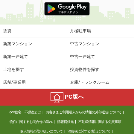
価 格
5.40万円
住 所
福井県福井市和田東１丁目
専有面積
42.77m²
間取り
2DK
賃貸
月極駐車場
福井県小浜市太興寺
新築マンション
中古マンション
価 格
4.70万円
新築一戸建て
中古一戸建て
住 所
福井県小浜市太興寺
専有面積
28.02m²
土地を探す
投資物件を探す
間取り
1K
店舗/事業用
倉庫/トランクルーム
福井県福井市開発５丁目
PC版へ
価 格
4.05万円
住 所
福井県福井市開発５丁目
goo住宅・不動産とは
お客さまご利用端末からの情報の外部送信について
専有面積
28.11m²
間取り
ワンルーム
物件に関するお問合せの流れ
情報提供元
不動産情報に関する免責事項
個人情報の取り扱いについて
消費税に関する表記について
福井県福井市石盛１丁目