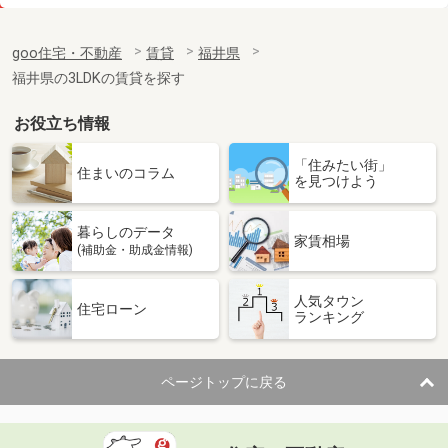
価 格
6.40万円
住 所
福井県福井市渕２
goo住宅・不動産
賃貸
福井県
専有面積
55.45m²
福井県の3LDKの賃貸を探す
間取り
2LDK
お役立ち情報
福井県敦賀市長沢
「住みたい街」
価 格
6.10万円
住まいのコラム
を見つけよう
住 所
福井県敦賀市長沢
専有面積
48.28m²
暮らしのデータ
間取り
1LDK
家賃相場
(補助金・助成金情報)
福井県越前市四郎丸町
人気タウン
住宅ローン
ランキング
価 格
7.80万円
住 所
福井県越前市四郎丸町
専有面積
63.03m²
ページトップに戻る
間取り
2LDK
福井県福井市加茂河原１