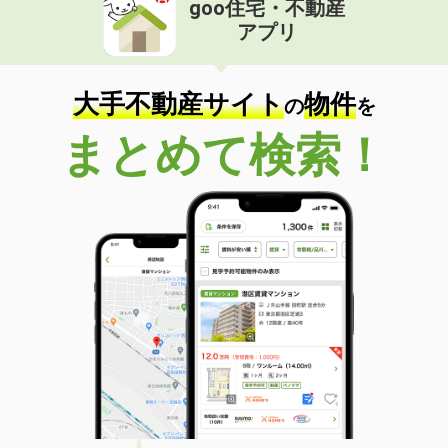
goo住宅・不動産
価 格
6.60万円
アプリ
住 所
福井県福井市加茂河原１
専有面積
55.45m²
間取り
2LDK
大手不動産サイト
物件
の
を
福井県小浜市生守
まとめて検索！
価 格
5.40万円
住 所
福井県小浜市生守
専有面積
50.29m²
間取り
1LDK
福井県鯖江市定次町
価 格
4.60万円
住 所
福井県鯖江市定次町
専有面積
44.71m²
間取り
1LDK
福井県福井市和田東１丁目