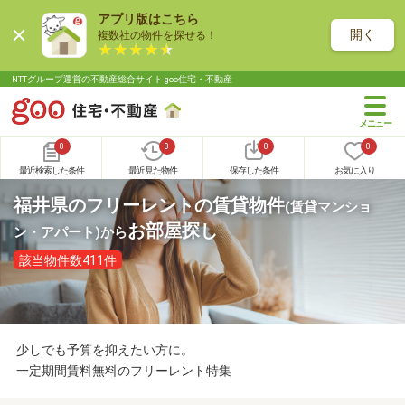
アプリ版はこちら
開く
複数社の物件を探せる！
NTTグループ運営の不動産総合サイト goo住宅・不動産
0
0
0
0
最近検索した条件
最近見た物件
保存した条件
お気に入り
福井県のフリーレントの賃貸物件
(賃貸マンショ
お部屋探し
ン・アパート)
から
該当物件数411件
少しでも予算を抑えたい方に。
一定期間賃料無料のフリーレント特集