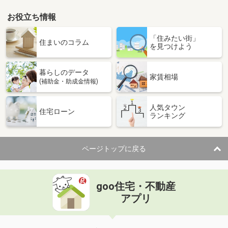
お役立ち情報
福井県鯖江市五郎丸町
「住みたい街」
価 格
5.60万円
住まいのコラム
を見つけよう
住 所
福井県鯖江市五郎丸町
専有面積
56.2m²
暮らしのデータ
間取り
2DK
家賃相場
(補助金・助成金情報)
福井県福井市光陽２丁目
人気タウン
住宅ローン
ランキング
価 格
7.90万円
住 所
福井県福井市光陽２丁目
専有面積
69.66m²
ページトップに戻る
間取り
2LDK
福井県福井市高木中央１丁目
goo住宅・不動産
価 格
7.20万円
アプリ
住 所
福井県福井市高木中央１丁目
専有面積
33.27m²
間取り
1LDK