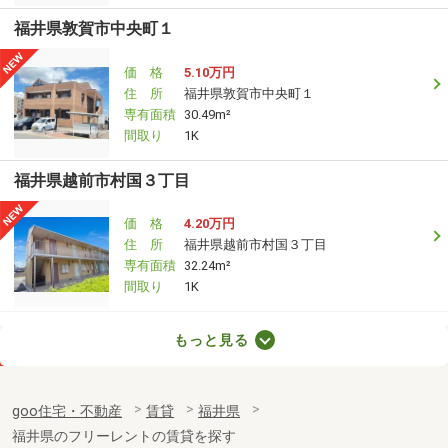
福井県敦賀市中央町１
価 格
5.10万円
住 所
福井県敦賀市中央町１
専有面積
30.49m²
間取り
1K
福井県越前市村国３丁目
価 格
4.20万円
住 所
福井県越前市村国３丁目
専有面積
32.24m²
間取り
1K
福井県福井市春日３丁目
もっと見る
価 格
5.40万円
住 所
福井県福井市春日３丁目
goo住宅・不動産
賃貸
福井県
専有面積
50.38m²
福井県のフリーレントの賃貸を探す
間取り
2LDK