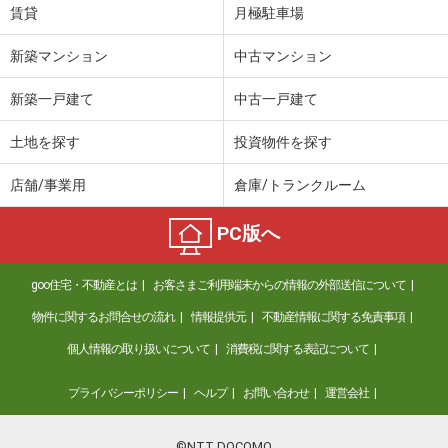
間取り
1K
賃貸
月極駐車場
福井県福井市志比口２丁目
新築マンション
中古マンション
価 格
6万円
新築一戸建て
中古一戸建て
住 所
福井県福井市志比口２丁目
専有面積
70.79m²
土地を探す
投資物件を探す
間取り
3DK
店舗/事業用
倉庫/トランクルーム
福井県敦賀市中央町１
PC版へ
価 格
5.10万円
住 所
福井県敦賀市中央町１
goo住宅・不動産とは
お客さまご利用端末からの情報の外部送信について
専有面積
30.49m²
間取り
1K
物件に関するお問合せの流れ
情報提供元
不動産情報に関する免責事項
個人情報の取り扱いについて
消費税に関する表記について
福井県福井市二の宮２丁目
プライバシーポリシー
ヘルプ
お問い合わせ
運営会社
価 格
8.40万円
住 所
福井県福井市二の宮２丁目
専有面積
45.04m²
©NTT DOCOMO