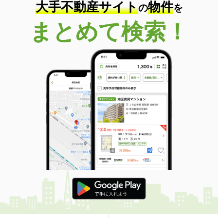
大手不動産サイト
物件
の
を
福井県鯖江市二丁掛町
まとめて検索！
価 格
5.50万円
住 所
福井県鯖江市二丁掛町
専有面積
50.29m²
間取り
1LDK
福井県鯖江市舟津町４丁目
価 格
7.50万円
住 所
福井県鯖江市舟津町４丁目
専有面積
57.78m²
間取り
2LDK
福井県福井市文京５丁目
価 格
4.80万円
住 所
福井県福井市文京５丁目
専有面積
24.5m²