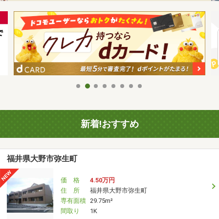
新着!おすすめ
福井県大野市弥生町
価 格
4.50万円
住 所
福井県大野市弥生町
専有面積
29.75m²
間取り
1K