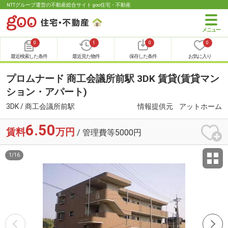
NTTグループ運営の不動産総合サイト goo住宅・不動産
0
1
0
0
最近検索した条件
最近見た物件
保存した条件
お気に入り
プロムナード 商工会議所前駅 3DK 賃貸(賃貸マン
ション・アパート)
3DK / 商工会議所前駅
情報提供元
アットホーム
6.50
賃料
万円
/ 管理費等5000円
1
/
16