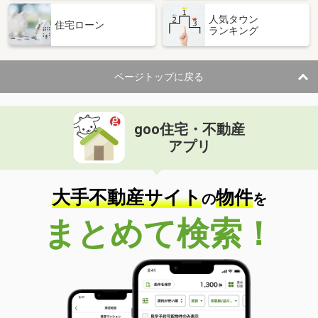
人気タウン
住宅ローン
ランキング
ページトップに戻る
goo住宅・不動産
アプリ
大手不動産サイト
物件
の
を
まとめて検索！