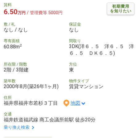
賃料
初期費用
6.50
を知りたい
/ 管理費等 5000円
万円
敷 / 礼
保証金
なし / なし
なし
専有面積
間取り
2
3DK(洋６．５ 洋６．５ 洋
60.88m
６．５ ＤＫ６．５)
所在階 / 階数
方位
2階 / 3階建
東
築年数
物件タイプ
2000年8月(築26年1ヶ月)
賃貸マンション
住所
福井県福井市若杉３丁目
地図
交通
福井鉄道福武線 商工会議所前駅 徒歩20分
乗り換え検索