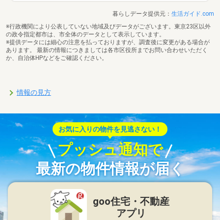
暮らしデータ提供元：
生活ガイド.com
※行政機関により公表していない地域及びデータがございます。東京23区以外
の政令指定都市は、市全体のデータとして表示しています。
※提供データには細心の注意を払っておりますが、調査後に変更がある場合が
あります。 最新の情報につきましては各市区役所までお問い合わせいただく
か、自治体HPなどをご確認ください。
情報の見方
お気に入りの物件を見逃さない！
プッシュ通知で
最新の物件情報が届く
goo住宅・不動産
アプリ