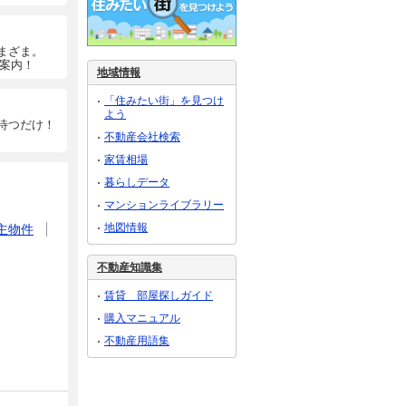
まざま。
ご案内！
地域情報
「住みたい街」を見つけ
よう
待つだけ！
不動産会社検索
家賃相場
暮らしデータ
マンションライブラリー
地図情報
主物件
不動産知識集
賃貸 部屋探しガイド
購入マニュアル
不動産用語集