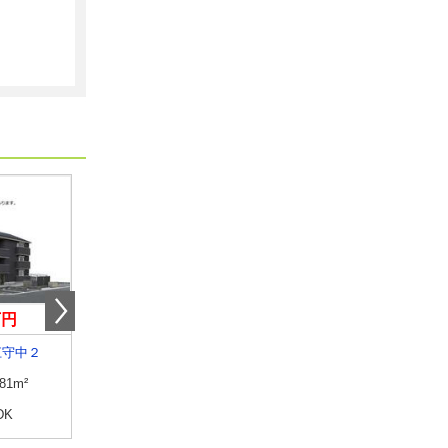
万円
5.45万円
5.60万円
江守中２
福井県福井市東森田４
福井県福井市みのり４
.81m²
専有面積
49.86m²
専有面積
33.4m²
DK
間取り
2DK
間取り
1LDK