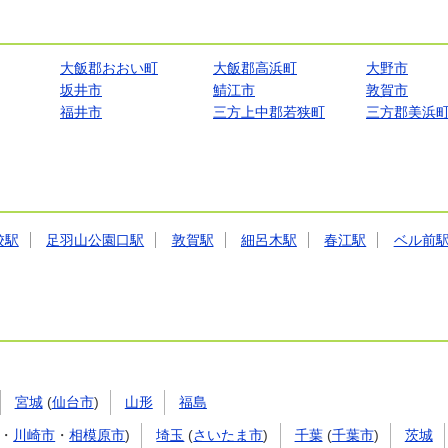
大飯郡おおい町
大飯郡高浜町
大野市
坂井市
鯖江市
敦賀市
福井市
三方上中郡若狭町
三方郡美浜
校駅
足羽山公園口駅
敦賀駅
細呂木駅
春江駅
ベル前
宮城
(
仙台市
)
山形
福島
・
川崎市
・
相模原市
)
埼玉
(
さいたま市
)
千葉
(
千葉市
)
茨城