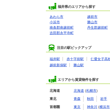
福井県のエリアから探す
あわら市
越前市
小浜市
勝山市
南条郡南越前町
丹生郡越前町
吉田郡永平寺町
注目の駅ピックアップ
福井駅
赤十字前駅
仁愛女子高
越前新保駅
勝山駅
エリアから賃貸物件を探す
北海道
北海道
(
札幌市
)
東北
青森
秋田
岩手
首都圏
東京
神奈川
(
横浜市