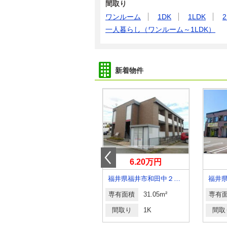
間取り
ワンルーム
1DK
1LDK
2
一人暮らし（ワンルーム～1LDK）
新着物件
6.10万円
6.20万円
福井県越前市北府２丁目
福井県福井市和田中２丁目
福井
専有面積
21.81m²
専有面積
31.05m²
専有
間取り
1K
間取り
1K
間取