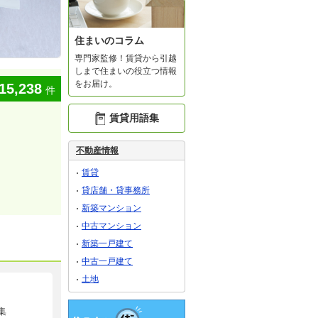
住まいのコラム
専門家監修！賃貸から引越
しまで住まいの役立つ情報
をお届け。
15,238
件
賃貸用語集
不動産情報
賃貸
貸店舗・貸事務所
新築マンション
中古マンション
新築一戸建て
中古一戸建て
土地
集