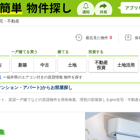
住宅・不動産
0
最近見た物件
保
一戸建てを買う
建てる
投資する
不動産
古
新築
中古
土地
土地活用
投資
県
>
福井県のエアコン付きの賃貸情報 物件を探す
マンション・アパート)からお部屋探し
ト、賃貸一戸建てなどの賃貸物件を簡単検索。理想の部屋探しをgoo住宅・不動産
集