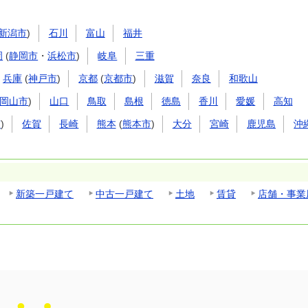
新潟市
)
石川
富山
福井
岡
(
静岡市
・
浜松市
)
岐阜
三重
兵庫
(
神戸市
)
京都
(
京都市
)
滋賀
奈良
和歌山
岡山市
)
山口
鳥取
島根
徳島
香川
愛媛
高知
市
)
佐賀
長崎
熊本
(
熊本市
)
大分
宮崎
鹿児島
沖
新築一戸建て
中古一戸建て
土地
賃貸
店舗・事業