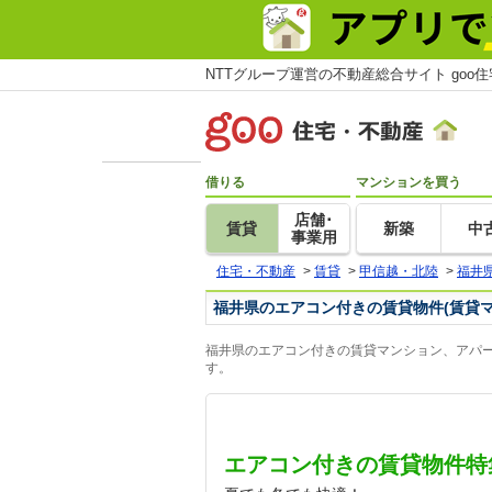
NTTグループ運営の不動産総合サイト goo
借りる
マンションを買う
店舗･
賃貸
新築
中
事業用
住宅・不動産
>
賃貸
>
甲信越・北陸
>
福井
福井県のエアコン付きの賃貸物件(賃貸
福井県のエアコン付きの賃貸マンション、アパー
す。
エアコン付きの賃貸物件特