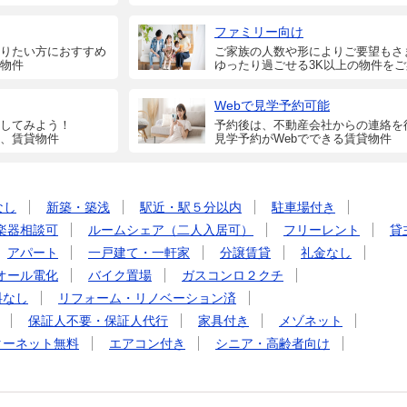
ファミリー向け
りたい方におすすめ
ご家族の人数や形によりご要望もさ
物件
ゆったり過ごせる3K以上の物件を
Webで見学予約可能
してみよう！
予約後は、不動産会社からの連絡を
、賃貸物件
見学予約がWebでできる賃貸物件
なし
新築・築浅
駅近・駅５分以内
駐車場付き
楽器相談可
ルームシェア（二人入居可）
フリーレント
貸
アパート
一戸建て・一軒家
分譲賃貸
礼金なし
オール電化
バイク置場
ガスコンロ２クチ
料なし
リフォーム・リノベーション済
保証人不要・保証人代行
家具付き
メゾネット
ターネット無料
エアコン付き
シニア・高齢者向け