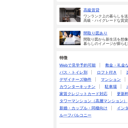
高級賃貸
ワンランク上の暮らしを送
高級・ハイグレードな賃貸
間取り図あり
間取り図から新生活を想像
暮らしのイメージが膨らむ
特徴
Webで見学予約可能
敷金・礼金
バス・トイレ別
ロフト付き
デザイナーズ物件
マンション
カウンターキッチン
駐車場
家賃クレジットカード対応
更新
タワーマンション（高層マンション）
新婚・カップル・同棲向け
イン
ルーフバルコニー