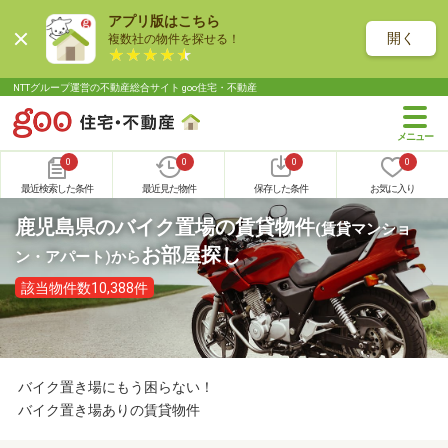
アプリ版はこちら
開く
複数社の物件を探せる！
NTTグループ運営の不動産総合サイト goo住宅・不動産
0
0
0
0
最近検索した条件
最近見た物件
保存した条件
お気に入り
鹿児島県のバイク置場の賃貸物件
(賃貸マンショ
お部屋探し
ン・アパート)
から
該当物件数10,388件
バイク置き場にもう困らない！
バイク置き場ありの賃貸物件