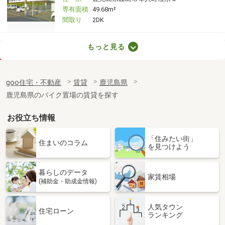
専有面積
49.68m²
間取り
2DK
鹿児島県薩摩川内市平佐町
もっと見る
価 格
5.10万円
住 所
鹿児島県薩摩川内市平佐町
goo住宅・不動産
賃貸
鹿児島県
専有面積
32m²
鹿児島県のバイク置場の賃貸を探す
間取り
1K
お役立ち情報
鹿児島県鹿児島市宇宿７丁目
「住みたい街」
価 格
6.30万円
住まいのコラム
を見つけよう
住 所
鹿児島県鹿児島市宇宿７丁目
専有面積
58.86m²
暮らしのデータ
間取り
2LDK
家賃相場
(補助金・助成金情報)
鹿児島県霧島市隼人町松永２丁目
人気タウン
住宅ローン
ランキング
価 格
4.45万円