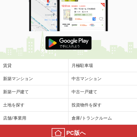
住 所
鹿児島県薩摩川内市宮崎町
専有面積
59.5m²
間取り
2LDK
鹿児島県鹿児島市東谷山２丁目
価 格
5.30万円
住 所
鹿児島県鹿児島市東谷山２丁目
専有面積
28.96m²
間取り
ワンルーム
賃貸
月極駐車場
鹿児島県鹿児島市東谷山１丁目
新築マンション
中古マンション
価 格
3.90万円
新築一戸建て
中古一戸建て
住 所
鹿児島県鹿児島市東谷山１丁目
専有面積
35m²
土地を探す
投資物件を探す
間取り
2K
店舗/事業用
倉庫/トランクルーム
鹿児島県姶良市松原町１
PC版へ
価 格
3.70万円