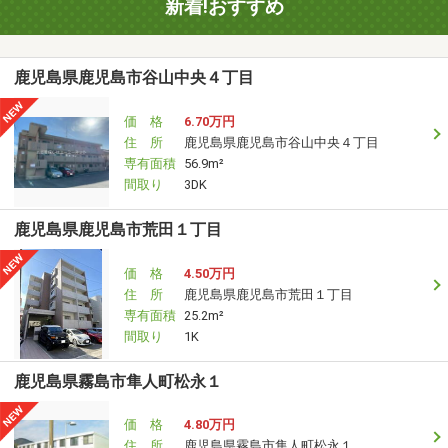
新着!おすすめ
鹿児島県鹿児島市谷山中央４丁目
価 格
6.70万円
住 所
鹿児島県鹿児島市谷山中央４丁目
専有面積
56.9m²
間取り
3DK
鹿児島県鹿児島市荒田１丁目
価 格
4.50万円
住 所
鹿児島県鹿児島市荒田１丁目
専有面積
25.2m²
間取り
1K
鹿児島県霧島市隼人町松永１
価 格
4.80万円
住 所
鹿児島県霧島市隼人町松永１