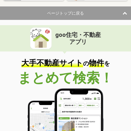
住 所
鹿児島県霧島市隼人町松永２丁目
専有面積
54.85m²
ページトップに戻る
間取り
2LDK
鹿児島県霧島市国分広瀬４丁目
goo住宅・不動産
価 格
6.50万円
アプリ
住 所
鹿児島県霧島市国分広瀬４丁目
専有面積
65m²
間取り
3LDK
大手不動産サイト
物件
の
を
鹿児島県鹿児島市光山１
まとめて検索！
価 格
5万円
住 所
鹿児島県鹿児島市光山１
専有面積
46.49m²
間取り
2DK
鹿児島県薩摩川内市宮崎町
価 格
5.95万円