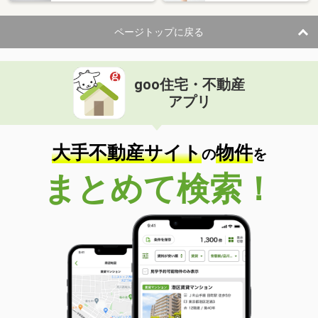
住 所
青森県八戸市新井田西１丁目
専有面積
32.07m²
ページトップに戻る
間取り
1K
青森県八戸市大字沢里字休場
goo住宅・不動産
価 格
5.50万円
アプリ
住 所
青森県八戸市大字沢里字休場
専有面積
53.45m²
間取り
2LDK
大手不動産サイト
物件
の
を
青森県八戸市大字白銀町字堀ノ内
まとめて検索！
価 格
3.60万円
住 所
青森県八戸市大字白銀町字堀ノ内
専有面積
41.31m²
間取り
2DK
青森県八戸市東白山台２
価 格
6万円