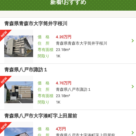
新着!おすすめ
青森県青森市大字筒井字桜川
価 格
4.20万円
住 所
青森県青森市大字筒井字桜川
専有面積
23.18m²
間取り
1K
青森県八戸市諏訪１
価 格
4.70万円
住 所
青森県八戸市諏訪１
専有面積
23.18m²
間取り
1K
青森県八戸市大字湊町字上田屋前
価 格
4万円
住 所
青森県八戸市大字湊町字上田屋前