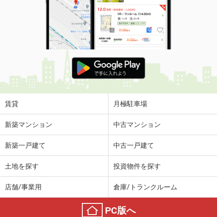
住 所
青森県八戸市東白山台２
専有面積
26.08m²
間取り
1K
青森県弘前市大字八幡町３丁目
価 格
6.30万円
住 所
青森県弘前市大字八幡町３丁目
専有面積
79.49m²
間取り
2LDK
賃貸
月極駐車場
青森県八戸市柏崎３丁目
新築マンション
中古マンション
価 格
6万円
新築一戸建て
中古一戸建て
住 所
青森県八戸市柏崎３丁目
専有面積
42m²
土地を探す
投資物件を探す
間取り
1LDK
店舗/事業用
倉庫/トランクルーム
青森県八戸市大字尻内町字沢ノ田
PC版へ
価 格
5.10万円