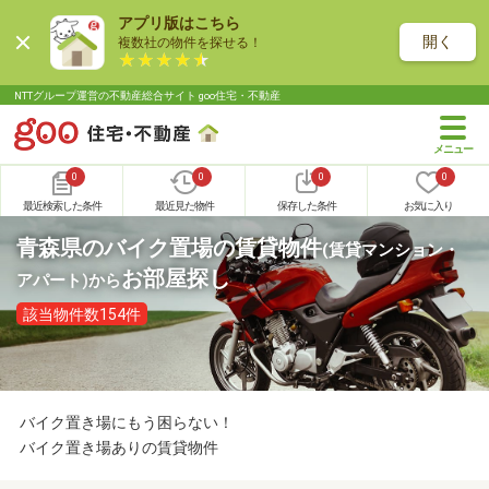
アプリ版はこちら
開く
複数社の物件を探せる！
NTTグループ運営の不動産総合サイト goo住宅・不動産
0
0
0
0
最近検索した条件
最近見た物件
保存した条件
お気に入り
青森県のバイク置場の賃貸物件
(賃貸マンション・
お部屋探し
アパート)
から
該当物件数154件
バイク置き場にもう困らない！
バイク置き場ありの賃貸物件