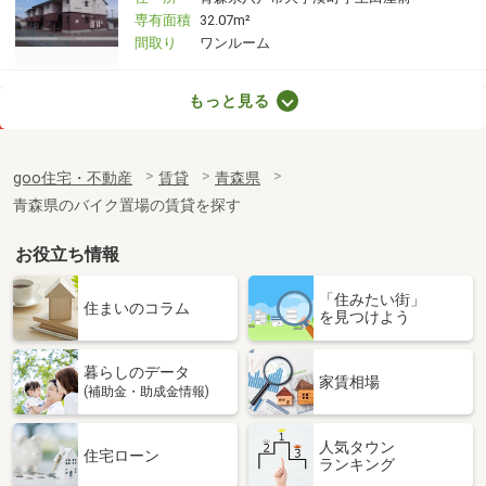
専有面積
32.07m²
間取り
ワンルーム
青森県八戸市長苗代１丁目
もっと見る
価 格
6.50万円
住 所
青森県八戸市長苗代１丁目
goo住宅・不動産
賃貸
青森県
専有面積
51.8m²
青森県のバイク置場の賃貸を探す
間取り
1LDK
お役立ち情報
青森県八戸市大字長苗代字蟇河原
「住みたい街」
価 格
5.40万円
住まいのコラム
を見つけよう
住 所
青森県八戸市大字長苗代字蟇河原
専有面積
58.33m²
暮らしのデータ
間取り
2LDK
家賃相場
(補助金・助成金情報)
青森県八戸市新井田西１丁目
人気タウン
住宅ローン
ランキング
価 格
4万円