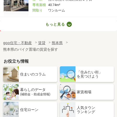
専有面積
40.74m²
間取り
ワンルーム
熊本県熊本市中央区国府３丁目
もっと見る
価 格
6.50万円
住 所
熊本県熊本市中央区国府３丁目
goo住宅・不動産
賃貸
熊本県
専有面積
54.8m²
熊本県のバイク置場の賃貸を探す
間取り
2LDK
お役立ち情報
熊本県熊本市東区榎町
「住みたい街」
価 格
5.30万円
住まいのコラム
を見つけよう
住 所
熊本県熊本市東区榎町
専有面積
50.03m²
暮らしのデータ
間取り
1LDK
家賃相場
(補助金・助成金情報)
熊本県熊本市北区楠野町
人気タウン
住宅ローン
ランキング
価 格
6.35万円