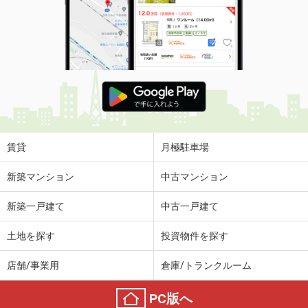
住 所
熊本県熊本市西区春日３丁目
専有面積
54.53m²
間取り
1SLDK
熊本県熊本市南区馬渡２丁目
価 格
4.90万円
住 所
熊本県熊本市南区馬渡２丁目
専有面積
60.34m²
間取り
3LDK
賃貸
月極駐車場
熊本県熊本市中央区九品寺３丁目
新築マンション
中古マンション
価 格
6.80万円
新築一戸建て
中古一戸建て
住 所
熊本県熊本市中央区九品寺３丁目
専有面積
31.17m²
土地を探す
投資物件を探す
間取り
ワンルーム
店舗/事業用
倉庫/トランクルーム
熊本県熊本市北区兎谷２丁目
PC版へ
価 格
7.50万円