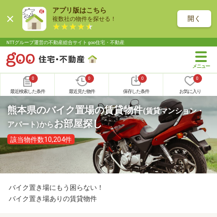
アプリ版はこちら
開く
複数社の物件を探せる！
NTTグループ運営の不動産総合サイト goo住宅・不動産
0
0
0
0
最近検索した条件
最近見た物件
保存した条件
お気に入り
熊本県のバイク置場の賃貸物件
(賃貸マンション・
お部屋探し
アパート)
から
該当物件数10,204件
バイク置き場にもう困らない！
バイク置き場ありの賃貸物件