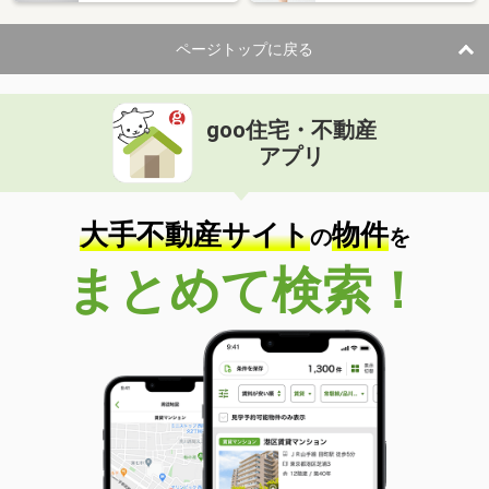
住 所
熊本県熊本市北区楠野町
専有面積
50.01m²
ページトップに戻る
間取り
1LDK
熊本県熊本市中央区京町２丁目
goo住宅・不動産
価 格
6.95万円
アプリ
住 所
熊本県熊本市中央区京町２丁目
専有面積
40m²
間取り
1LDK
大手不動産サイト
物件
の
を
熊本県熊本市西区島崎６丁目
まとめて検索！
価 格
4.85万円
住 所
熊本県熊本市西区島崎６丁目
専有面積
36.14m²
間取り
1K
熊本県熊本市西区春日３丁目
価 格
13万円