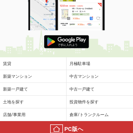
住 所
埼玉県さいたま市南区辻４丁目
専有面積
16.74m²
間取り
1K
埼玉県草加市谷塚１丁目
価 格
5.50万円
住 所
埼玉県草加市谷塚１丁目
専有面積
18m²
間取り
ワンルーム
賃貸
月極駐車場
埼玉県川口市赤井１丁目
新築マンション
中古マンション
価 格
5.90万円
新築一戸建て
中古一戸建て
住 所
埼玉県川口市赤井１丁目
専有面積
19.36m²
土地を探す
投資物件を探す
間取り
1K
店舗/事業用
倉庫/トランクルーム
埼玉県川口市長蔵３丁目
PC版へ
価 格
5.90万円