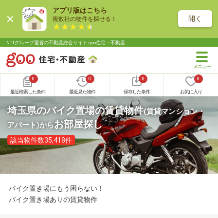
アプリ版はこちら
開く
複数社の物件を探せる！
NTTグループ運営の不動産総合サイト goo住宅・不動産
0
0
0
0
最近検索した条件
最近見た物件
保存した条件
お気に入り
埼玉県のバイク置場の賃貸物件
(賃貸マンション・
お部屋探し
アパート)
から
該当物件数35,418件
バイク置き場にもう困らない！
バイク置き場ありの賃貸物件