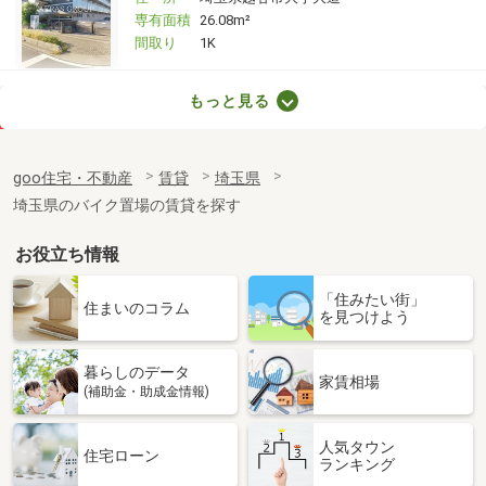
専有面積
26.08m²
間取り
1K
埼玉県川口市並木２丁目
もっと見る
価 格
6.20万円
住 所
埼玉県川口市並木２丁目
goo住宅・不動産
賃貸
埼玉県
専有面積
21.26m²
埼玉県のバイク置場の賃貸を探す
間取り
1K
お役立ち情報
埼玉県川口市大字安行吉岡
「住みたい街」
価 格
6.70万円
住まいのコラム
を見つけよう
住 所
埼玉県川口市大字安行吉岡
専有面積
52.17m²
暮らしのデータ
間取り
2LDK
家賃相場
(補助金・助成金情報)
埼玉県越谷市大字大林
人気タウン
住宅ローン
ランキング
価 格
7.20万円