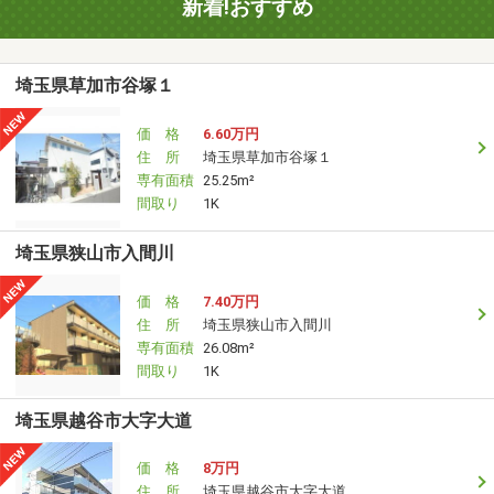
新着!おすすめ
埼玉県草加市谷塚１
価 格
6.60万円
住 所
埼玉県草加市谷塚１
専有面積
25.25m²
間取り
1K
埼玉県狭山市入間川
価 格
7.40万円
住 所
埼玉県狭山市入間川
専有面積
26.08m²
間取り
1K
埼玉県越谷市大字大道
価 格
8万円
住 所
埼玉県越谷市大字大道