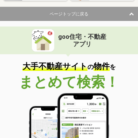
住 所
埼玉県越谷市大字大林
専有面積
22.35m²
ページトップに戻る
間取り
1K
埼玉県八潮市大字垳
goo住宅・不動産
価 格
8万円
アプリ
住 所
埼玉県八潮市大字垳
専有面積
45.43m²
間取り
1LDK
大手不動産サイト
物件
の
を
埼玉県白岡市千駄野
まとめて検索！
価 格
5.50万円
住 所
埼玉県白岡市千駄野
専有面積
18.84m²
間取り
ワンルーム
埼玉県さいたま市南区辻４丁目
価 格
4.60万円