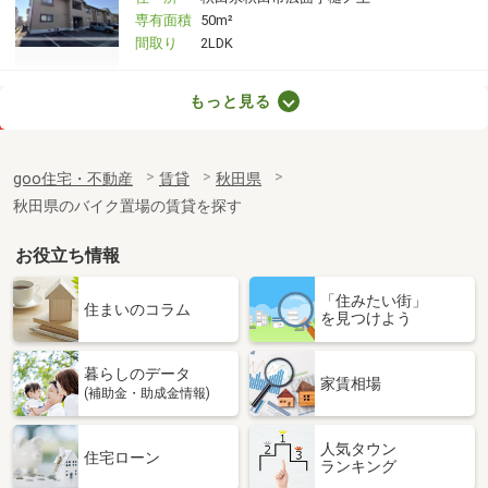
専有面積
50m²
間取り
2LDK
秋田県秋田市広面字樋ノ上
もっと見る
価 格
6万円
住 所
秋田県秋田市広面字樋ノ上
goo住宅・不動産
賃貸
秋田県
専有面積
50m²
秋田県のバイク置場の賃貸を探す
間取り
2LDK
お役立ち情報
秋田県秋田市茨島４丁目
「住みたい街」
価 格
6万円
住まいのコラム
を見つけよう
住 所
秋田県秋田市茨島４丁目
専有面積
44.5m²
暮らしのデータ
間取り
1LDK
家賃相場
(補助金・助成金情報)
秋田県秋田市四ツ小屋字中野
人気タウン
住宅ローン
ランキング
価 格
5.80万円