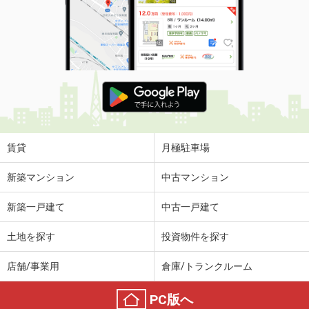
住 所
秋田県秋田市外旭川字三千刈
専有面積
26.08m²
間取り
1K
秋田県秋田市広面字屋敷田
価 格
6.50万円
住 所
秋田県秋田市広面字屋敷田
専有面積
50m²
間取り
2LDK
賃貸
月極駐車場
秋田県秋田市川元むつみ町
新築マンション
中古マンション
価 格
7万円
新築一戸建て
中古一戸建て
住 所
秋田県秋田市川元むつみ町
専有面積
44.56m²
土地を探す
投資物件を探す
間取り
1LDK
店舗/事業用
倉庫/トランクルーム
秋田県秋田市旭南２丁目
PC版へ
価 格
8.80万円