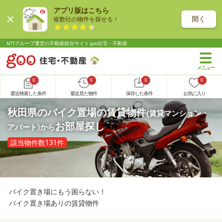
アプリ版はこちら
開く
複数社の物件を探せる！
NTTグループ運営の不動産総合サイト goo住宅・不動産
0
0
0
0
最近検索した条件
最近見た物件
保存した条件
お気に入り
秋田県のバイク置場の賃貸物件
(賃貸マンション・
お部屋探し
アパート)
から
該当物件数131件
バイク置き場にもう困らない！
バイク置き場ありの賃貸物件