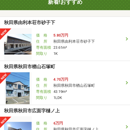
新着!おすすめ
秋田県由利本荘市砂子下
価 格
5.80万円
住 所
秋田県由利本荘市砂子下
専有面積
23.61m²
間取り
1K
秋田県秋田市楢山石塚町
価 格
4.70万円
住 所
秋田県秋田市楢山石塚町
専有面積
43.19m²
間取り
1LDK
秋田県秋田市広面字樋ノ上
価 格
6万円
住 所
秋田県秋田市広面字樋ノ上