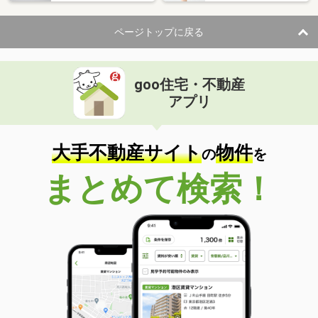
住 所
秋田県秋田市四ツ小屋字中野
専有面積
59.58m²
ページトップに戻る
間取り
2LDK
秋田県秋田市仁井田福島２丁目
goo住宅・不動産
価 格
5.20万円
アプリ
住 所
秋田県秋田市仁井田福島２丁目
専有面積
54.42m²
間取り
2DK
大手不動産サイト
物件
の
を
秋田県秋田市外旭川字三千刈
まとめて検索！
価 格
6.20万円
住 所
秋田県秋田市外旭川字三千刈
専有面積
23.97m²
間取り
1K
秋田県秋田市外旭川字三千刈
価 格
6.50万円