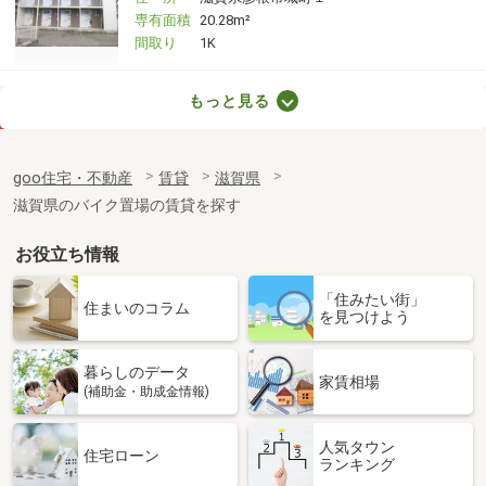
専有面積
20.28m²
間取り
1K
滋賀県甲賀市甲賀町大原中
もっと見る
価 格
7.50万円
住 所
滋賀県甲賀市甲賀町大原中
goo住宅・不動産
賃貸
滋賀県
専有面積
58.6m²
滋賀県のバイク置場の賃貸を探す
間取り
2LDK
お役立ち情報
滋賀県甲賀市水口町水口
「住みたい街」
価 格
6.10万円
住まいのコラム
を見つけよう
住 所
滋賀県甲賀市水口町水口
専有面積
50.48m²
暮らしのデータ
間取り
1LDK
家賃相場
(補助金・助成金情報)
滋賀県甲賀市甲賀町大原中
人気タウン
住宅ローン
ランキング
価 格
6.65万円