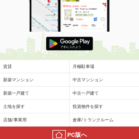
住 所
滋賀県甲賀市甲賀町大原中
専有面積
59.58m²
間取り
2LDK
滋賀県蒲生郡日野町村井２
価 格
5.10万円
住 所
滋賀県蒲生郡日野町村井２
専有面積
51.79m²
間取り
2LDK
賃貸
月極駐車場
滋賀県蒲生郡日野町大字西大路
新築マンション
中古マンション
価 格
4.55万円
新築一戸建て
中古一戸建て
住 所
滋賀県蒲生郡日野町大字西大路
専有面積
42.98m²
土地を探す
投資物件を探す
間取り
2DK
店舗/事業用
倉庫/トランクルーム
滋賀県甲賀市甲賀町大原中
PC版へ
価 格
7.60万円