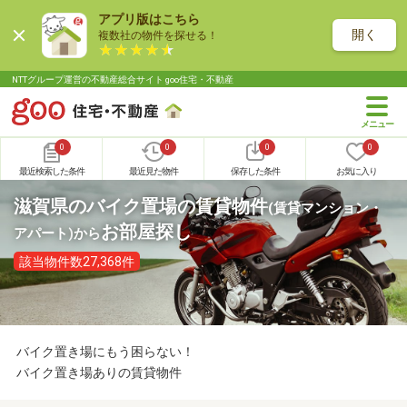
アプリ版はこちら
開く
複数社の物件を探せる！
NTTグループ運営の不動産総合サイト goo住宅・不動産
0
0
0
0
最近検索した条件
最近見た物件
保存した条件
お気に入り
滋賀県のバイク置場の賃貸物件
(賃貸マンション・
お部屋探し
アパート)
から
該当物件数27,368件
バイク置き場にもう困らない！
バイク置き場ありの賃貸物件