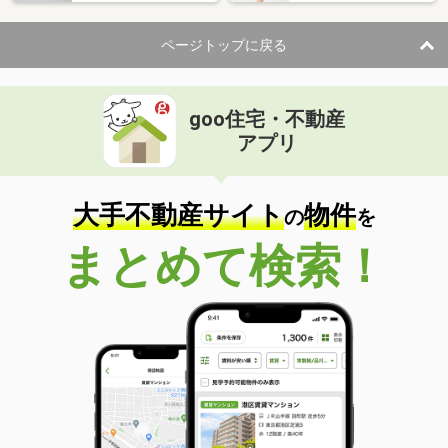
住 所
滋賀県甲賀市甲賀町大原中
専有面積
50.05m²
ページトップに戻る
間取り
1LDK
滋賀県甲賀市甲賀町大原中
goo住宅・不動産
価 格
6.85万円
アプリ
住 所
滋賀県甲賀市甲賀町大原中
専有面積
50.01m²
間取り
1LDK
大手不動産サイト
物件
の
を
滋賀県甲賀市甲賀町大原中
まとめて検索！
価 格
7.60万円
住 所
滋賀県甲賀市甲賀町大原中
専有面積
59.58m²
間取り
2LDK
滋賀県甲賀市甲賀町大原中
価 格
7.40万円