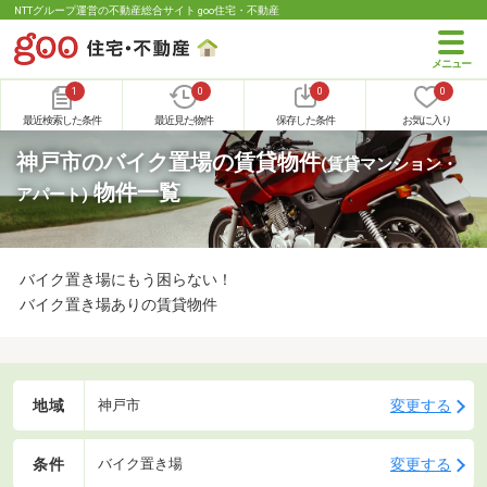
NTTグループ運営の不動産総合サイト goo住宅・不動産
1
0
0
0
最近検索した条件
最近見た物件
保存した条件
お気に入り
神戸市のバイク置場の賃貸物件
(賃貸マンション・
物件一覧
アパート)
バイク置き場にもう困らない！
バイク置き場ありの賃貸物件
地域
変更する
神戸市
条件
変更する
バイク置き場