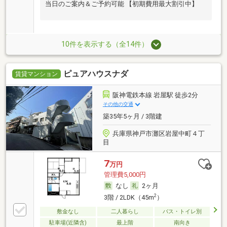
当日のご案内＆ご予約可能 【初期費用最大割引中】
10件を表示する（全14件）
ピュアハウスナダ
賃貸マンション
阪神電鉄本線 岩屋駅 徒歩2分
その他の交通
築35年5ヶ月 / 3階建
兵庫県神戸市灘区岩屋中町４丁
目
7
万円
管理費5,000円
なし
2ヶ月
2
3階 / 2LDK（45m
）
敷金なし
二人暮らし
バス・トイレ別
駐車場(近隣含)
最上階
南向き