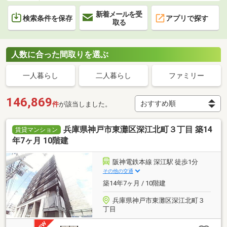
新着メールを受
検索条件を保存
アプリで探す
取る
人数に合った間取りを選ぶ
一人暮らし
二人暮らし
ファミリー
146,869
件
が該当しました。
兵庫県神戸市東灘区深江北町３丁目 築14
賃貸マンション
年7ヶ月 10階建
阪神電鉄本線 深江駅 徒歩1分
その他の交通
築14年7ヶ月 / 10階建
兵庫県神戸市東灘区深江北町３
丁目