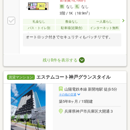
管理費10,160円
なし
なし
2
3階 / 1K（18.9m
）
礼金なし
敷金なし
一人暮らし
バス・トイレ別
駐車場(近隣含)
インターネット無料
オートロック付きでセキュリティもバッチリです。
残り8件を表示する
エステムコート神戸グランスタイル
賃貸マンション
山陽電鉄本線 新開地駅 徒歩5分
その他の交通
築5年8ヶ月 / 15階建
兵庫県神戸市兵庫区大開通３