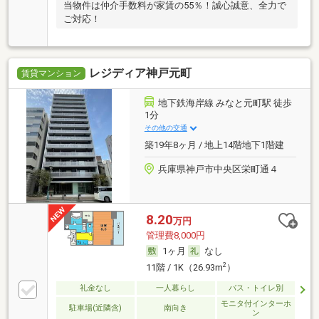
当物件は仲介手数料が家賃の55％！誠心誠意、全力で
ご対応！
レジディア神戸元町
賃貸マンション
地下鉄海岸線 みなと元町駅 徒歩
1分
その他の交通
築19年8ヶ月 / 地上14階地下1階建
兵庫県神戸市中央区栄町通４
8.20
万円
管理費8,000円
1ヶ月
なし
2
11階 / 1K（26.93m
）
礼金なし
一人暮らし
バス・トイレ別
モニタ付インターホ
駐車場(近隣含)
南向き
ン