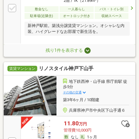
2階 / 1K（21.89m
）
敷金なし
一人暮らし
バス・トイレ別
駐車場(近隣含)
オートロック付き
収納スペース
新神戸駅前。築浅分譲賃貸マンション。オシャレな内
装、ハイグレードなお部屋で新生活を。
残り1件を表示する
リノスタイル神戸下山手
賃貸マンション
地下鉄西神・山手線 県庁前駅 徒
歩5分
その他の交通
築3年6ヶ月 / 10階建
兵庫県神戸市中央区下山手通６
11.80
万円
管理費10,000円
なし
1ヶ月