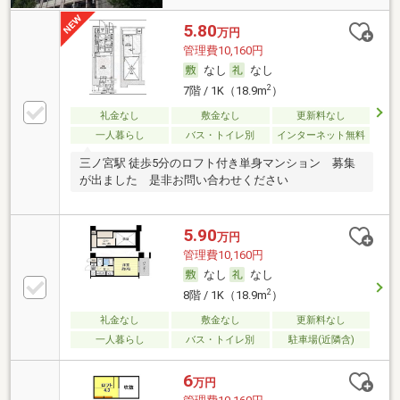
5.80
万円
管理費10,160円
なし
なし
2
7階 / 1K（18.9m
）
礼金なし
敷金なし
更新料なし
一人暮らし
バス・トイレ別
インターネット無料
三ノ宮駅 徒歩5分のロフト付き単身マンション 募集
が出ました 是非お問い合わせください
5.90
万円
管理費10,160円
なし
なし
2
8階 / 1K（18.9m
）
礼金なし
敷金なし
更新料なし
一人暮らし
バス・トイレ別
駐車場(近隣含)
6
万円