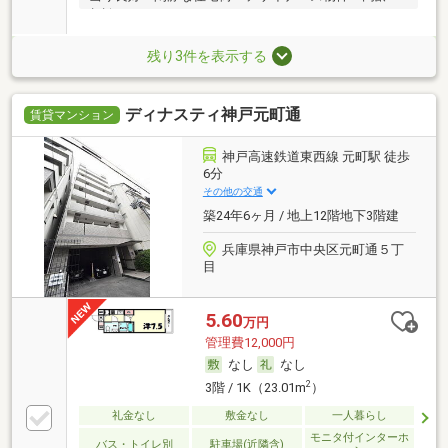
相談
残り3件を表示する
ディナスティ神戸元町通
賃貸マンション
神戸高速鉄道東西線 元町駅 徒歩
6分
その他の交通
築24年6ヶ月 / 地上12階地下3階建
兵庫県神戸市中央区元町通５丁
目
5.60
万円
管理費12,000円
なし
なし
2
3階 / 1K（23.01m
）
礼金なし
敷金なし
一人暮らし
モニタ付インターホ
バス・トイレ別
駐車場(近隣含)