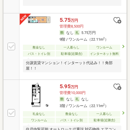
5.75
万円
管理費8,500円
なし
5.75万円
2
9階 / ワンルーム（22.11m
）
敷金なし
一人暮らし
ワンルーム
バス・トイレ別
駐車場(近隣含)
インターネット無料
分譲賃貸マンション！インターット代込み！！角部
屋！！
5.95
万円
管理費10,000円
なし
なし
2
3階 / ワンルーム（22.11m
）
礼金なし
敷金なし
一人暮らし
ワンルーム
バス・トイレ別
駐車場(近隣含)
住戸内覧可能 オートロック IT重説 対応物件 エアコン