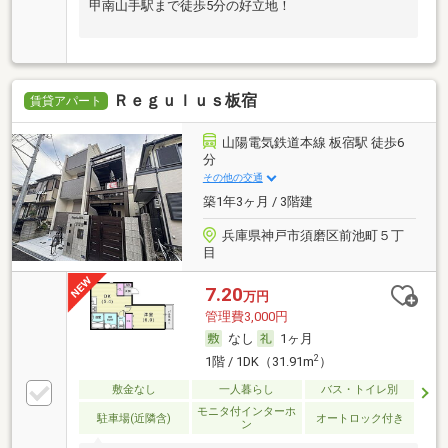
甲南山手駅まで徒歩5分の好立地！
Ｒｅｇｕｌｕｓ板宿
賃貸アパート
山陽電気鉄道本線 板宿駅 徒歩6
分
その他の交通
築1年3ヶ月 / 3階建
兵庫県神戸市須磨区前池町５丁
目
7.20
万円
管理費3,000円
なし
1ヶ月
2
1階 / 1DK（31.91m
）
敷金なし
一人暮らし
バス・トイレ別
モニタ付インターホ
駐車場(近隣含)
オートロック付き
ン