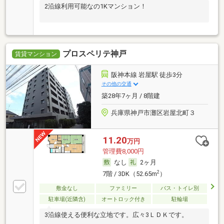
2沿線利用可能なの1Kマンション！
プロスペリテ神戸
賃貸マンション
阪神本線 岩屋駅 徒歩3分
その他の交通
築28年7ヶ月 / 8階建
兵庫県神戸市灘区岩屋北町３
11.20
万円
管理費8,000円
なし
2ヶ月
2
7階 / 3DK（52.65m
）
敷金なし
ファミリー
バス・トイレ別
駐車場(近隣含)
オートロック付き
駐輪場
3沿線使える便利な立地です。広々3ＬＤＫです。