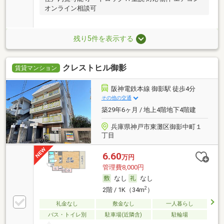
オンライン相談可
残り5件を表示する
クレストヒル御影
賃貸マンション
阪神電鉄本線 御影駅 徒歩4分
その他の交通
築29年6ヶ月 / 地上4階地下4階建
兵庫県神戸市東灘区御影中町１
丁目
6.60
万円
管理費8,000円
なし
なし
2
2階 / 1K（34m
）
礼金なし
敷金なし
一人暮らし
バス・トイレ別
駐車場(近隣含)
駐輪場