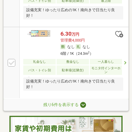
バス・トイレ別
駐車場(近隣含)
最上階
設備充実！ゆったり広めの1K！南向きで日当たり良
好！
6.30
万円
管理費4,000円
なし
なし
2
6階 / 1K（24.3m
）
礼金なし
敷金なし
一人暮らし
モニタ付インターホ
バス・トイレ別
駐車場(近隣含)
ン
設備充実！ゆったり広めの1K！南向きで日当たり良
好！
残り6件を表示する