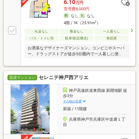
6.10
万円
管理費8,000円
なし
なし
2
4階 / 1K（25.91m
）
礼金なし
敷金なし
一人暮らし
バス・トイレ別
駐車場(近隣含)
角部屋
お洒落なデザイナーズマンション。コンビニやスーパ
ー、ドラッグストアが徒歩5分圏内で一人暮しに便
利。
セレニテ神戸西アリエ
賃貸マンション
神戸高速鉄道東西線 新開地駅 徒
歩3分
その他の交通
新築 / 11階建
兵庫県神戸市兵庫区中道通１丁
目