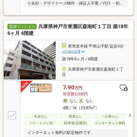
り良好・デザイナーズ物件・保証人不要／代行 ・初期
費用カード決済可
兵庫県神戸市東灘区森南町１丁目 築18年
賃貸マンション
6ヶ月 6階建
東海道本線 甲南山手駅 徒歩3分
その他の交通
築18年6ヶ月 / 6階建
兵庫県神戸市東灘区森南町１丁
目
7.90
万円
管理費5,000円
なし
なし
2
4階 / 1K（29.87m
）
礼金なし
敷金なし
一人暮らし
バス・トイレ別
駐車場(近隣含)
インターネット無料
インターネット無料の駅近物件です。