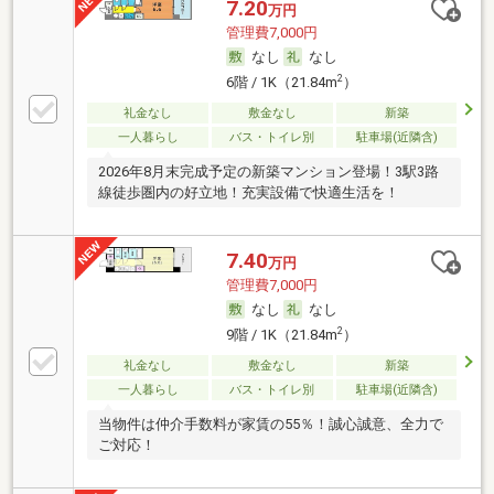
7.20
万円
管理費7,000円
なし
なし
2
6階 / 1K（21.84m
）
礼金なし
敷金なし
新築
一人暮らし
バス・トイレ別
駐車場(近隣含)
2026年8月末完成予定の新築マンション登場！3駅3路
線徒歩圏内の好立地！充実設備で快適生活を！
7.40
万円
管理費7,000円
なし
なし
2
9階 / 1K（21.84m
）
礼金なし
敷金なし
新築
一人暮らし
バス・トイレ別
駐車場(近隣含)
当物件は仲介手数料が家賃の55％！誠心誠意、全力で
ご対応！