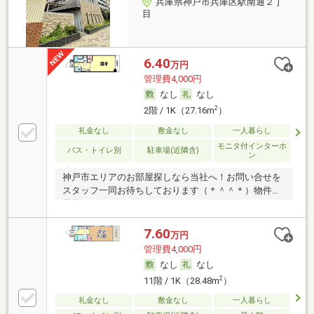
兵庫県神戸市兵庫区駅南通２丁
目
6.40
万円
管理費4,000円
なし
なし
2
2階 / 1K（27.16m
）
礼金なし
敷金なし
一人暮らし
モニタ付インターホ
バス・トイレ別
駐車場(近隣含)
ン
神戸市エリアのお部屋探しなら当社へ！お問い合せを
スタッフ一同お待ちしております（＊＾＾＊）物件の
見学
7.60
万円
管理費4,000円
なし
なし
2
11階 / 1K（28.48m
）
礼金なし
敷金なし
一人暮らし