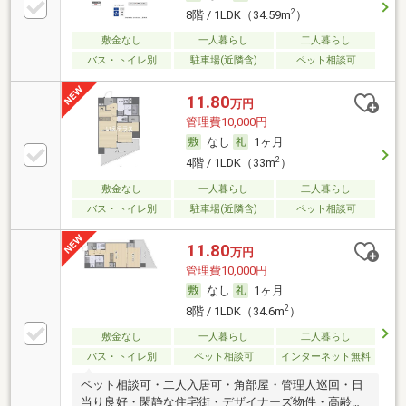
2
8階 / 1LDK（34.59m
）
敷金なし
一人暮らし
二人暮らし
バス・トイレ別
駐車場(近隣含)
ペット相談可
11.80
万円
管理費10,000円
なし
1ヶ月
2
4階 / 1LDK（33m
）
敷金なし
一人暮らし
二人暮らし
バス・トイレ別
駐車場(近隣含)
ペット相談可
11.80
万円
管理費10,000円
なし
1ヶ月
2
8階 / 1LDK（34.6m
）
敷金なし
一人暮らし
二人暮らし
バス・トイレ別
ペット相談可
インターネット無料
ペット相談可・二人入居可・角部屋・管理人巡回・日
当り良好・閑静な住宅街・デザイナーズ物件・高齢者