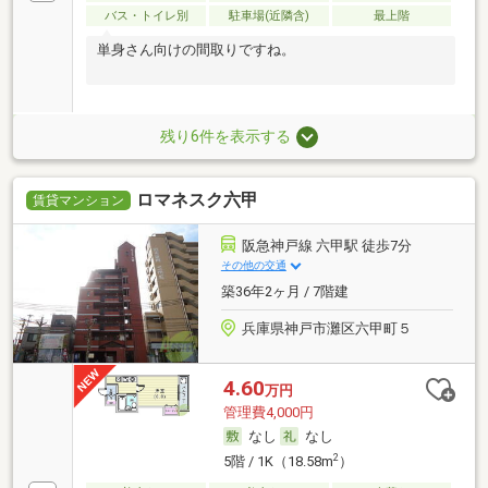
バス・トイレ別
駐車場(近隣含)
最上階
単身さん向けの間取りですね。
残り6件を表示する
ロマネスク六甲
賃貸マンション
阪急神戸線 六甲駅 徒歩7分
その他の交通
築36年2ヶ月 / 7階建
兵庫県神戸市灘区六甲町５
4.60
万円
管理費4,000円
なし
なし
2
5階 / 1K（18.58m
）