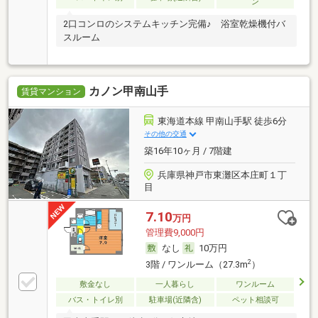
ン
2口コンロのシステムキッチン完備♪ 浴室乾燥機付バ
スルーム
カノン甲南山手
賃貸マンション
東海道本線 甲南山手駅 徒歩6分
その他の交通
築16年10ヶ月 / 7階建
兵庫県神戸市東灘区本庄町１丁
目
7.10
万円
管理費9,000円
なし
10万円
2
3階 / ワンルーム（27.3m
）
敷金なし
一人暮らし
ワンルーム
バス・トイレ別
駐車場(近隣含)
ペット相談可