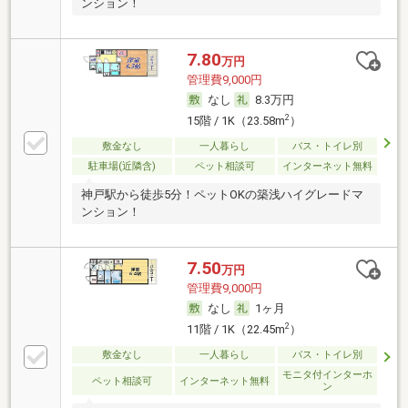
ンション！
7.80
万円
管理費9,000円
なし
8.3万円
2
15階 / 1K（23.58m
）
敷金なし
一人暮らし
バス・トイレ別
駐車場(近隣含)
ペット相談可
インターネット無料
神戸駅から徒歩5分！ペットOKの築浅ハイグレードマ
ンション！
7.50
万円
管理費9,000円
なし
1ヶ月
2
11階 / 1K（22.45m
）
敷金なし
一人暮らし
バス・トイレ別
モニタ付インターホ
ペット相談可
インターネット無料
ン