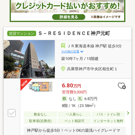
Ｓ－ＲＥＳＩＤＥＮＣＥ神戸元町
賃貸マンション
ＪＲ東海道本線 神戸駅 徒歩3分
その他の交通
築10年7ヶ月 / 15階建
兵庫県神戸市中央区相生町１
6.80
万円
管理費9,000円
なし
6.8万円
2
8階 / 1K（23.58m
）
敷金なし
一人暮らし
バス・トイレ別
駐車場(近隣含)
ペット相談可
インターネット無料
神戸駅から徒歩5分！ペットOKの築浅ハイグレードマ