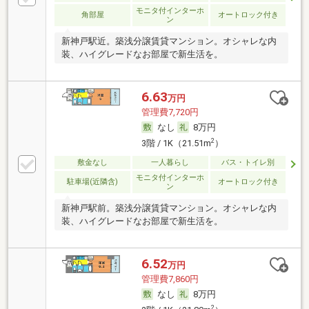
モニタ付インターホ
角部屋
オートロック付き
ン
新神戸駅近。築浅分譲賃貸マンション。オシャレな内
装、ハイグレードなお部屋で新生活を。
6.63
万円
管理費7,720円
なし
8万円
2
3階 / 1K（21.51m
）
敷金なし
一人暮らし
バス・トイレ別
モニタ付インターホ
駐車場(近隣含)
オートロック付き
ン
新神戸駅前。築浅分譲賃貸マンション。オシャレな内
装、ハイグレードなお部屋で新生活を。
6.52
万円
管理費7,860円
なし
8万円
2