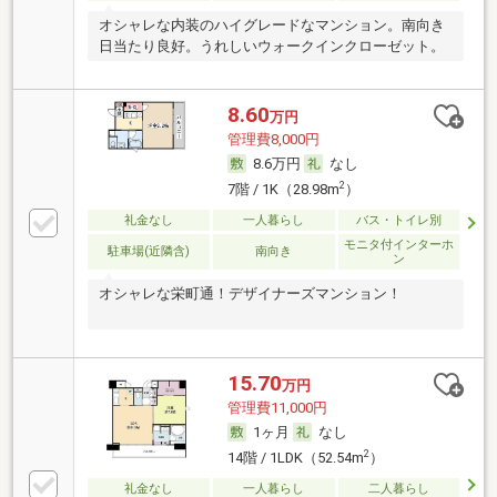
オシャレな内装のハイグレードなマンション。南向き
日当たり良好。うれしいウォークインクローゼット。
8.60
万円
管理費8,000円
8.6万円
なし
2
7階 / 1K（28.98m
）
礼金なし
一人暮らし
バス・トイレ別
モニタ付インターホ
駐車場(近隣含)
南向き
ン
オシャレな栄町通！デザイナーズマンション！
15.70
万円
管理費11,000円
1ヶ月
なし
2
14階 / 1LDK（52.54m
）
礼金なし
一人暮らし
二人暮らし