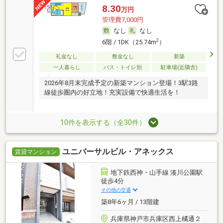
8.30
万円
管理費7,000円
なし
なし
2
6階 / 1DK（25.74m
）
礼金なし
敷金なし
新築
一人暮らし
バス・トイレ別
駐車場(近隣含)
2026年8月末完成予定の新築マンション登場！3駅3路
線徒歩圏内の好立地！充実設備で快適生活を！
10件を表示する（全30件）
ユニバーサルビル・アネックス
賃貸マンション
地下鉄西神・山手線 湊川公園駅
徒歩4分
その他の交通
築8年6ヶ月 / 13階建
兵庫県神戸市兵庫区西上橘通２