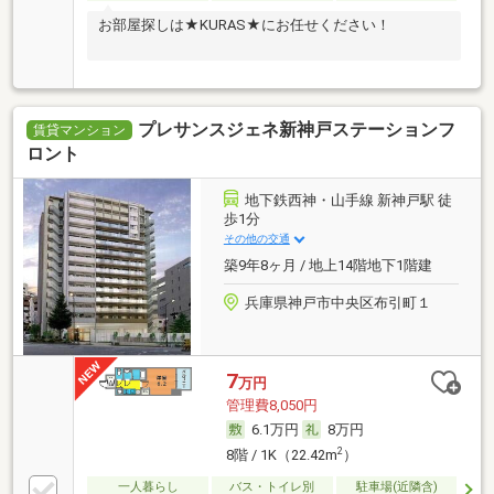
お部屋探しは★KURAS★にお任せください！
プレサンスジェネ新神戸ステーションフ
賃貸マンション
ロント
地下鉄西神・山手線 新神戸駅 徒
歩1分
その他の交通
築9年8ヶ月 / 地上14階地下1階建
兵庫県神戸市中央区布引町１
7
万円
管理費8,050円
6.1万円
8万円
2
8階 / 1K（22.42m
）
一人暮らし
バス・トイレ別
駐車場(近隣含)