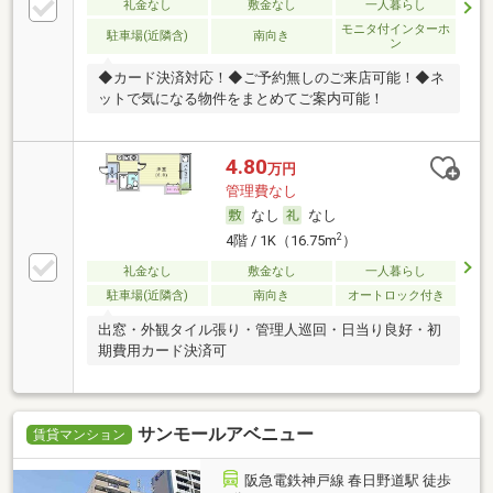
礼金なし
敷金なし
一人暮らし
モニタ付インターホ
駐車場(近隣含)
南向き
ン
◆カード決済対応！◆ご予約無しのご来店可能！◆ネ
ットで気になる物件をまとめてご案内可能！
4.80
万円
管理費なし
なし
なし
2
4階 / 1K（16.75m
）
礼金なし
敷金なし
一人暮らし
駐車場(近隣含)
南向き
オートロック付き
出窓・外観タイル張り・管理人巡回・日当り良好・初
期費用カード決済可
サンモールアベニュー
賃貸マンション
阪急電鉄神戸線 春日野道駅 徒歩