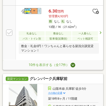
6.30
万円
管理費4,920円
なし
なし
2
13階 / 1K（21.62m
）
礼金なし
敷金なし
一人暮らし
バス・トイレ別
駐車場(近隣含)
ペット相談可
敷金・礼金0円！ワンちゃんと暮らせる築浅分譲賃貸
マンション！
10件を表示する（全17件）
グレンパーク兵庫駅前
賃貸マンション
山陽本線 兵庫駅 徒歩5分
その他の交通
築18年8ヶ月 / 11階建