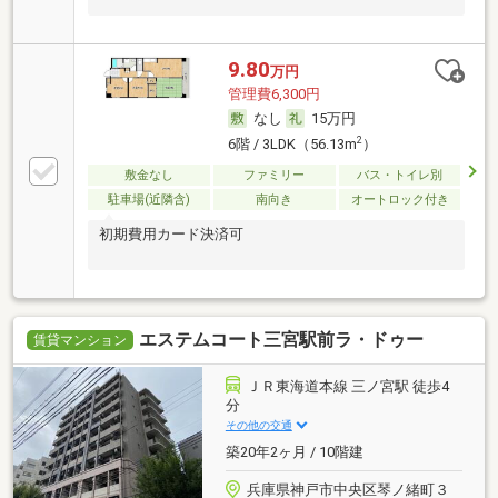
9.80
万円
管理費6,300円
なし
15万円
2
6階 / 3LDK（56.13m
）
敷金なし
ファミリー
バス・トイレ別
駐車場(近隣含)
南向き
オートロック付き
初期費用カード決済可
エステムコート三宮駅前ラ・ドゥー
賃貸マンション
ＪＲ東海道本線 三ノ宮駅 徒歩4
分
その他の交通
築20年2ヶ月 / 10階建
兵庫県神戸市中央区琴ノ緒町３