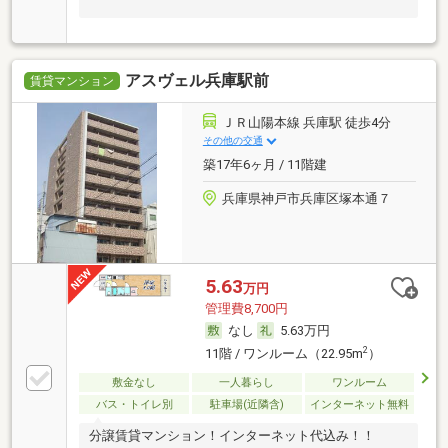
アスヴェル兵庫駅前
賃貸マンション
ＪＲ山陽本線 兵庫駅 徒歩4分
その他の交通
築17年6ヶ月 / 11階建
兵庫県神戸市兵庫区塚本通７
5.63
万円
管理費8,700円
なし
5.63万円
2
11階 / ワンルーム（22.95m
）
敷金なし
一人暮らし
ワンルーム
バス・トイレ別
駐車場(近隣含)
インターネット無料
分譲賃貸マンション！インターネット代込み！！