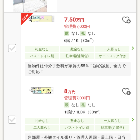
7.50
万円
管理費7,000円
なし
なし
2
6階 / 1K（30m
）
礼金なし
敷金なし
一人暮らし
バス・トイレ別
駐車場(近隣含)
オートロック付き
当物件は仲介手数料が家賃の55％！誠心誠意、全力で
ご対応！
8
万円
管理費7,000円
なし
なし
2
13階 / 1LDK（30m
）
礼金なし
敷金なし
一人暮らし
二人暮らし
バス・トイレ別
駐車場(近隣含)
角部屋・外観タイル張り・管理人巡回・最上階・日当