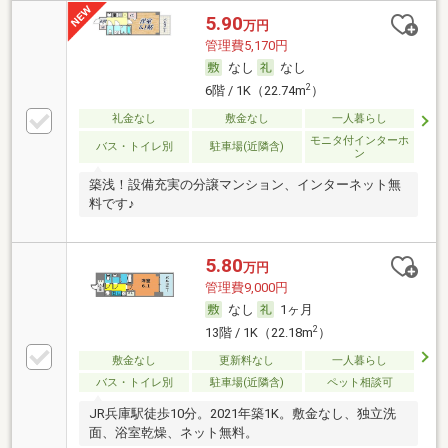
5.90
万円
管理費5,170円
なし
なし
2
6階 / 1K（22.74m
）
礼金なし
敷金なし
一人暮らし
モニタ付インターホ
バス・トイレ別
駐車場(近隣含)
ン
築浅！設備充実の分譲マンション、インターネット無
料です♪
5.80
万円
管理費9,000円
なし
1ヶ月
2
13階 / 1K（22.18m
）
敷金なし
更新料なし
一人暮らし
バス・トイレ別
駐車場(近隣含)
ペット相談可
JR兵庫駅徒歩10分。2021年築1K。敷金なし、独立洗
面、浴室乾燥、ネット無料。