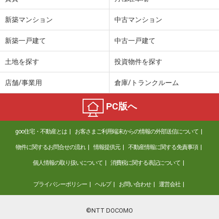
島根県安来市安来町
新築マンション
中古マンション
価 格
5.05万円
新築一戸建て
中古一戸建て
住 所
島根県安来市安来町
専有面積
51.67m²
土地を探す
投資物件を探す
間取り
2DK
店舗/事業用
倉庫/トランクルーム
島根県出雲市平田町
PC版へ
価 格
4.40万円
住 所
島根県出雲市平田町
goo住宅・不動産とは
お客さまご利用端末からの情報の外部送信について
専有面積
40.57m²
間取り
2DK
物件に関するお問合せの流れ
情報提供元
不動産情報に関する免責事項
個人情報の取り扱いについて
消費税に関する表記について
島根県松江市浜佐田町
プライバシーポリシー
ヘルプ
お問い合わせ
運営会社
価 格
6.90万円
住 所
島根県松江市浜佐田町
専有面積
51.69m²
©NTT DOCOMO
間取り
1LDK