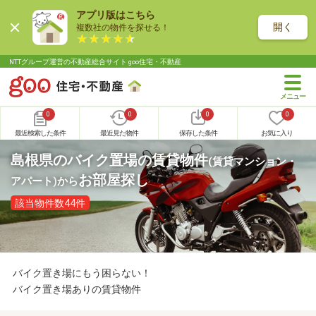
アプリ版はこちら
開く
複数社の物件を探せる！
NTTグループ運営の不動産総合サイト goo住宅・不動産
0
0
0
0
最近検索した条件
最近見た物件
保存した条件
お気に入り
島根県のバイク置場の賃貸物件
(賃貸マンション・
お部屋探し
アパート)
から
該当物件数44件
バイク置き場にもう困らない！
バイク置き場ありの賃貸物件