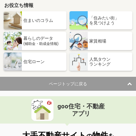
お役立ち情報
島根県出雲市中野町
「住みたい街」
価 格
4.10万円
住まいのコラム
を見つけよう
住 所
島根県出雲市中野町
専有面積
40.57m²
暮らしのデータ
間取り
2DK
家賃相場
(補助金・助成金情報)
島根県松江市北田町
人気タウン
住宅ローン
ランキング
価 格
6.55万円
住 所
島根県松江市北田町
専有面積
42.47m²
ページトップに戻る
間取り
1LDK
島根県松江市天神町
goo住宅・不動産
価 格
4.30万円
アプリ
住 所
島根県松江市天神町
専有面積
19.87m²
間取り
1K
大手不動産サイト
物件
の
を