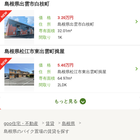
島根県出雲市白枝町
価 格
3.20万円
住 所
島根県出雲市白枝町
専有面積
32.01m²
間取り
1K
島根県松江市東出雲町揖屋
価 格
5.40万円
住 所
島根県松江市東出雲町揖屋
専有面積
64.97m²
間取り
2LDK
島根県出雲市塩冶町
もっと見る
価 格
5.45万円
住 所
島根県出雲市塩冶町
goo住宅・不動産
賃貸
島根県
専有面積
44.85m²
島根県のバイク置場の賃貸を探す
間取り
2DK