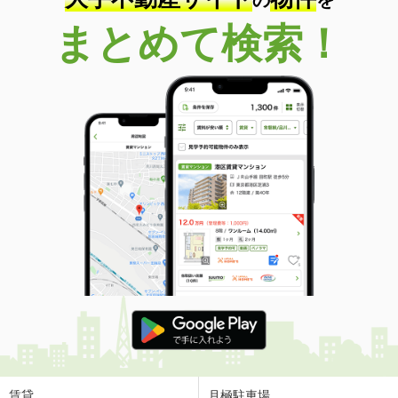
島根県松江市西川津町
まとめて検索！
価 格
4.20万円
住 所
島根県松江市西川津町
専有面積
24.71m²
間取り
1K
島根県松江市上乃木９
価 格
5.40万円
住 所
島根県松江市上乃木９
専有面積
53.7m²
間取り
2DK
島根県松江市浜佐田町
価 格
6.90万円
住 所
島根県松江市浜佐田町
専有面積
51.69m²
間取り
1LDK
賃貸
月極駐車場