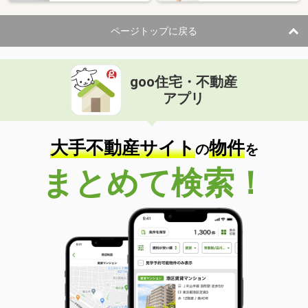
住 所
徳島県徳島市北田宮４丁目
専有面積
62.69m²
ページトップに戻る
間取り
2LDK
徳島県板野郡藍住町矢上字安任
goo住宅・不動産
価 格
4.20万円
アプリ
住 所
徳島県板野郡藍住町矢上字安任
専有面積
26.46m²
間取り
1K
大手不動産サイト
物件
の
を
徳島県阿南市那賀川町中島
まとめて検索！
価 格
6.90万円
住 所
徳島県阿南市那賀川町中島
専有面積
67.8m²
間取り
2LDK
徳島県板野郡藍住町住吉字神蔵
価 格
4.50万円