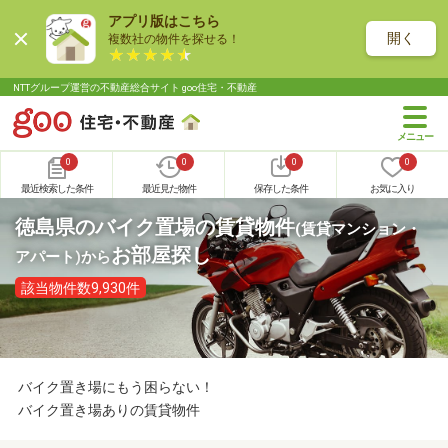
アプリ版はこちら
開く
複数社の物件を探せる！
NTTグループ運営の不動産総合サイト goo住宅・不動産
0
0
0
0
最近検索した条件
最近見た物件
保存した条件
お気に入り
徳島県のバイク置場の賃貸物件
(賃貸マンション・
お部屋探し
アパート)
から
該当物件数9,930件
バイク置き場にもう困らない！
バイク置き場ありの賃貸物件