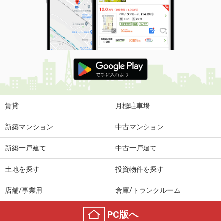
住 所
徳島県板野郡藍住町住吉字神蔵
専有面積
61.68m²
間取り
2LDK
徳島県阿南市那賀川町苅屋
価 格
3.80万円
住 所
徳島県阿南市那賀川町苅屋
専有面積
44.39m²
間取り
2DK
賃貸
月極駐車場
徳島県徳島市南島田町４丁目
新築マンション
中古マンション
価 格
6.60万円
新築一戸建て
中古一戸建て
住 所
徳島県徳島市南島田町４丁目
専有面積
57.54m²
土地を探す
投資物件を探す
間取り
2LDK
店舗/事業用
倉庫/トランクルーム
徳島県徳島市蔵本元町２
PC版へ
価 格
9.70万円