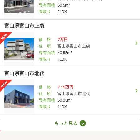
専有面積
60.5m²
間取り
2LDK
富山県富山市上袋
価 格
7万円
住 所
富山県富山市上袋
専有面積
40.55m²
間取り
1LDK
富山県富山市北代
価 格
7.15万円
住 所
富山県富山市北代
専有面積
50.05m²
間取り
1LDK
富山県富山市有沢
もっと見る
価 格
7.20万円