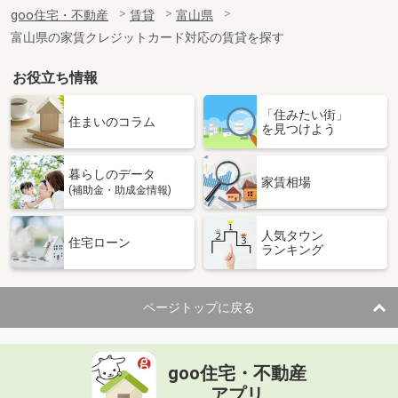
住 所
富山県富山市有沢
goo住宅・不動産
賃貸
富山県
専有面積
48.15m²
富山県の家賃クレジットカード対応の賃貸を探す
間取り
1LDK
お役立ち情報
富山県富山市赤田
「住みたい街」
価 格
6.20万円
住まいのコラム
を見つけよう
住 所
富山県富山市赤田
専有面積
48.27m²
暮らしのデータ
間取り
1LDK
家賃相場
(補助金・助成金情報)
富山県富山市中川原
人気タウン
住宅ローン
ランキング
価 格
6.70万円
住 所
富山県富山市中川原
専有面積
61.96m²
ページトップに戻る
間取り
2LDK
富山県富山市新庄北町
goo住宅・不動産
価 格
6.95万円
アプリ