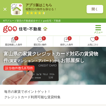
アプリ版はこちら
開く
複数社の物件を探せる！
NTTグループ運営の不動産総合サイト goo住宅・不動産
0
0
0
0
最近検索した条件
最近見た物件
保存した条件
お気に入り
富山県の家賃クレジットカード対応の賃貸物
件
お部屋探し
(賃貸マンション・アパート)
から
該当物件数5,870件
毎月の家賃でポイントゲット！
クレジットカード利用可能な賃貸特集