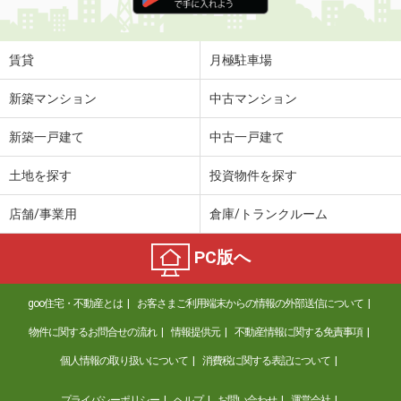
住 所
富山県富山市豊若町３
専有面積
60.75m²
間取り
2LDK
賃貸
月極駐車場
富山県富山市下新本町
新築マンション
中古マンション
価 格
6.35万円
新築一戸建て
中古一戸建て
住 所
富山県富山市下新本町
専有面積
40.44m²
土地を探す
投資物件を探す
間取り
1LDK
店舗/事業用
倉庫/トランクルーム
富山県富山市下新本町
PC版へ
価 格
6.90万円
住 所
富山県富山市下新本町
goo住宅・不動産とは
お客さまご利用端末からの情報の外部送信について
専有面積
50.37m²
間取り
1LDK
物件に関するお問合せの流れ
情報提供元
不動産情報に関する免責事項
個人情報の取り扱いについて
消費税に関する表記について
富山県砺波市苗加
プライバシーポリシー
ヘルプ
お問い合わせ
運営会社