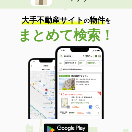
住 所
富山県富山市新庄北町
専有面積
50.01m²
間取り
1LDK
大手不動産サイト
物件
の
を
富山県富山市綾田町１丁目
まとめて検索！
価 格
4.50万円
住 所
富山県富山市綾田町１丁目
専有面積
24.17m²
間取り
ワンルーム
富山県富山市水橋辻ヶ堂
価 格
6.10万円
住 所
富山県富山市水橋辻ヶ堂
専有面積
50.04m²
間取り
2LDK
富山県富山市豊若町３
価 格
6.60万円