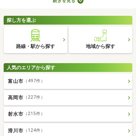
続きを見る
に始められます。ここでは、家電・家具付きの物件を紹介しま
す。物件別に家賃や間取り、設備が異なるので、気になる物件を
見つけたら内見予約をしてみましょう。
探し方を選ぶ
路線・駅から探す
地域から探す
人気のエリアから探す
富山市
（497件）
高岡市
（227件）
射水市
（215件）
滑川市
（124件）