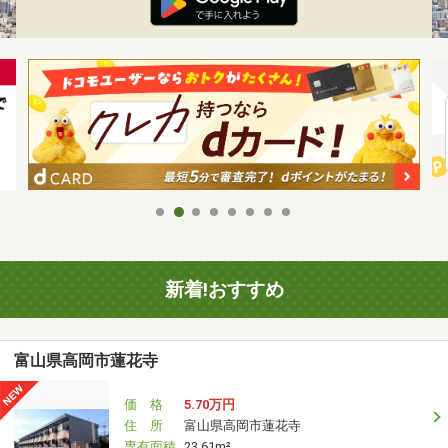
新着!おすすめ
富山県高岡市蓮花寺
価 格
5.70万円
住 所
富山県高岡市蓮花寺
専有面積
23.61m²