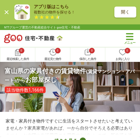
アプリ版はこちら
開く
複数社の物件を探せる！
NTTグループ運営の不動産総合サイト goo住宅・不動産
0
0
0
0
最近検索した条件
最近見た物件
保存した条件
お気に入り
富山県の家具付きの賃貸物件
(賃貸マンション・アパ
お部屋探し
ート)
から
該当物件数1,166件
家電・家具付き物件ですぐに生活をスタートさせたいと考えてい
ませんか？家具家電があれば、一から自分でそろえる必要はあり
ません。お布団や生活用品のみ用意すればいいので、新生活を楽