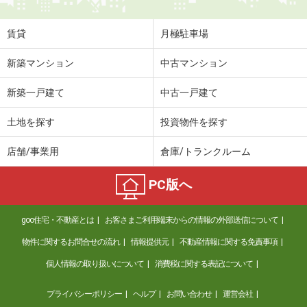
専有面積
46.06m²
間取り
1LDK
賃貸
月極駐車場
富山県富山市中島２
新築マンション
中古マンション
価 格
6万円
新築一戸建て
中古一戸建て
住 所
富山県富山市中島２
専有面積
23.72m²
土地を探す
投資物件を探す
間取り
1K
店舗/事業用
倉庫/トランクルーム
富山県富山市中島２
PC版へ
価 格
6万円
住 所
富山県富山市中島２
goo住宅・不動産とは
お客さまご利用端末からの情報の外部送信について
専有面積
23.72m²
間取り
1K
物件に関するお問合せの流れ
情報提供元
不動産情報に関する免責事項
個人情報の取り扱いについて
消費税に関する表記について
富山県富山市五福
プライバシーポリシー
ヘルプ
お問い合わせ
運営会社
価 格
5.80万円