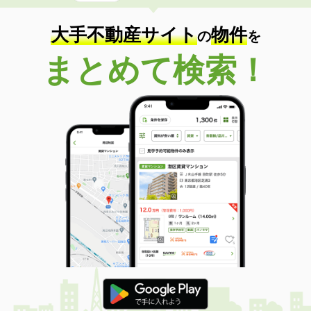
専有面積
22.35m²
間取り
1K
大手不動産サイト
物件
の
を
富山県富山市中島２
まとめて検索！
価 格
6.10万円
住 所
富山県富山市中島２
専有面積
23.72m²
間取り
1K
富山県富山市町村２
価 格
5.50万円
住 所
富山県富山市町村２
専有面積
22.35m²
間取り
1K
富山県高岡市三女子
価 格
4.80万円
住 所
富山県高岡市三女子