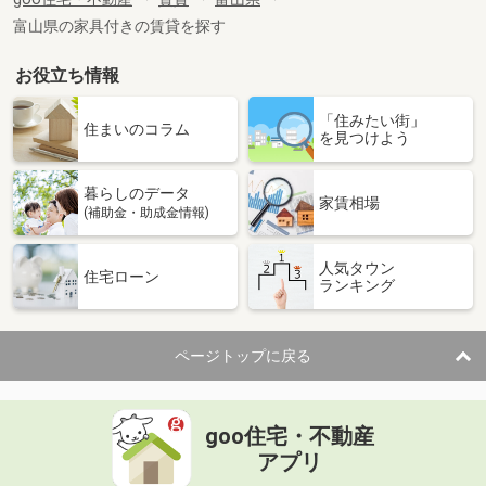
専有面積
23.6m²
富山県の家具付きの賃貸を探す
間取り
1K
お役立ち情報
富山県高岡市赤祖父
「住みたい街」
価 格
6.40万円
住まいのコラム
を見つけよう
住 所
富山県高岡市赤祖父
専有面積
40.07m²
暮らしのデータ
間取り
1LDK
家賃相場
(補助金・助成金情報)
富山県高岡市角
人気タウン
住宅ローン
ランキング
価 格
4.70万円
住 所
富山県高岡市角
専有面積
28.21m²
ページトップに戻る
間取り
1K
富山県富山市犬島３
goo住宅・不動産
価 格
5.80万円
アプリ
住 所
富山県富山市犬島３