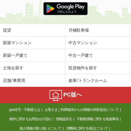
価 格
6.60万円
住 所
富山県富山市豊若町３
専有面積
60.75m²
間取り
2LDK
賃貸
月極駐車場
富山県富山市下新本町
新築マンション
中古マンション
価 格
6.35万円
新築一戸建て
中古一戸建て
住 所
富山県富山市下新本町
専有面積
40.44m²
土地を探す
投資物件を探す
間取り
1LDK
店舗/事業用
倉庫/トランクルーム
富山県富山市下新本町
PC版へ
価 格
6.90万円
住 所
富山県富山市下新本町
goo住宅・不動産とは
お客さまご利用端末からの情報の外部送信について
専有面積
50.37m²
間取り
1LDK
物件に関するお問合せの流れ
情報提供元
不動産情報に関する免責事項
個人情報の取り扱いについて
消費税に関する表記について
富山県砺波市苗加