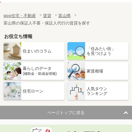
価 格
7.20万円
住 所
富山県富山市有沢
goo住宅・不動産
賃貸
富山県
専有面積
48.15m²
富山県の保証人不要・保証人代行の賃貸を探す
間取り
1LDK
お役立ち情報
富山県富山市赤田
「住みたい街」
価 格
6.20万円
住まいのコラム
を見つけよう
住 所
富山県富山市赤田
専有面積
48.27m²
暮らしのデータ
間取り
1LDK
家賃相場
(補助金・助成金情報)
富山県富山市中川原
人気タウン
住宅ローン
ランキング
価 格
6.70万円
住 所
富山県富山市中川原
専有面積
61.96m²
ページトップに戻る
間取り
2LDK
富山県富山市新庄北町