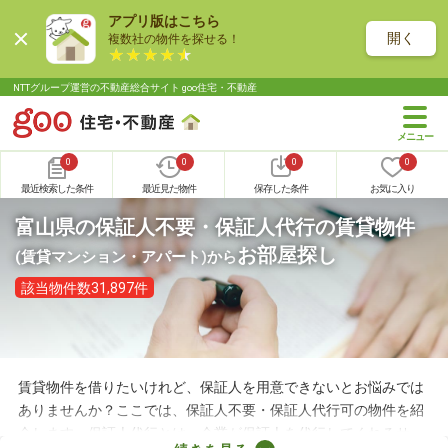
アプリ版はこちら
開く
複数社の物件を探せる！
NTTグループ運営の不動産総合サイト goo住宅・不動産
0
0
0
0
最近検索した条件
最近見た物件
保存した条件
お気に入り
富山県の保証人不要・保証人代行の賃貸物件
お部屋探し
(賃貸マンション・アパート)
から
該当物件数31,897件
賃貸物件を借りたいけれど、保証人を用意できないとお悩みでは
ありませんか？ここでは、保証人不要・保証人代行可の物件を紹
介します。保証人代行とは、企業が保証人を代行してくれるサー