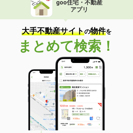
goo住宅・不動産
価 格
6.95万円
アプリ
住 所
富山県富山市新庄北町
専有面積
50.01m²
間取り
1LDK
大手不動産サイト
物件
の
を
富山県富山市綾田町１丁目
まとめて検索！
価 格
4.50万円
住 所
富山県富山市綾田町１丁目
専有面積
24.17m²
間取り
ワンルーム
富山県富山市水橋辻ヶ堂
価 格
6.10万円
住 所
富山県富山市水橋辻ヶ堂
専有面積
50.04m²
間取り
2LDK
富山県富山市豊若町３