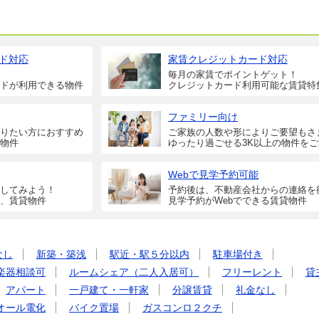
ド対応
家賃クレジットカード対応
毎月の家賃でポイントゲット！
ドが利用できる物件
クレジットカード利用可能な賃貸特
ファミリー向け
りたい方におすすめ
ご家族の人数や形によりご要望もさ
物件
ゆったり過ごせる3K以上の物件を
Webで見学予約可能
してみよう！
予約後は、不動産会社からの連絡を
、賃貸物件
見学予約がWebでできる賃貸物件
なし
新築・築浅
駅近・駅５分以内
駐車場付き
楽器相談可
ルームシェア（二人入居可）
フリーレント
貸
アパート
一戸建て・一軒家
分譲賃貸
礼金なし
オール電化
バイク置場
ガスコンロ２クチ