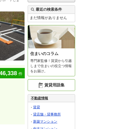
サポートしま
最近の検索条件
まだ情報がありません
住まいのコラム
専門家監修！賃貸から引越
しまで住まいの役立つ情報
をお届け。
46,338
件
賃貸用語集
不動産情報
賃貸
貸店舗・貸事務所
新築マンション
中古マンション