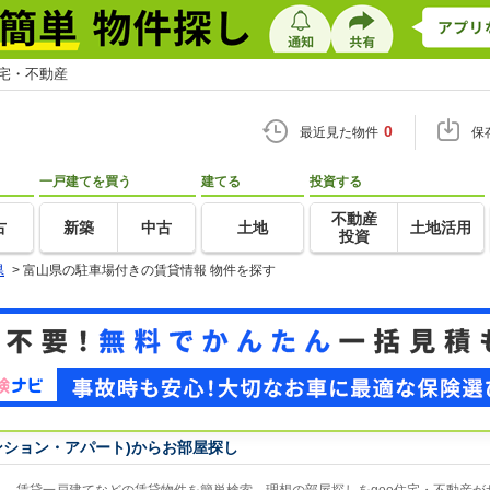
住宅・不動産
0
最近見た物件
保
一戸建てを買う
建てる
投資する
不動産
古
新築
中古
土地
土地活用
投資
県
>
富山県の駐車場付きの賃貸情報 物件を探す
ンション・アパート)からお部屋探し