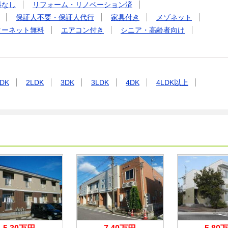
料なし
リフォーム・リノベーション済
保証人不要・保証人代行
家具付き
メゾネット
ターネット無料
エアコン付き
シニア・高齢者向け
DK
2LDK
3DK
3LDK
4DK
4LDK以上