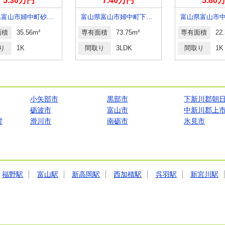
5.30万円
7.40万円
5.80
富山県富山市婦中町砂子田
富山県富山市婦中町下轡田
富山県富山市
面積
35.56m²
専有面積
73.75m²
専有面積
22
り
1K
間取り
3LDK
間取り
1K
小矢部市
黒部市
下新川郡朝
砺波市
富山市
中新川郡上
村
滑川市
南砺市
氷見市
福野駅
富山駅
新高岡駅
西加積駅
呉羽駅
新宮川駅