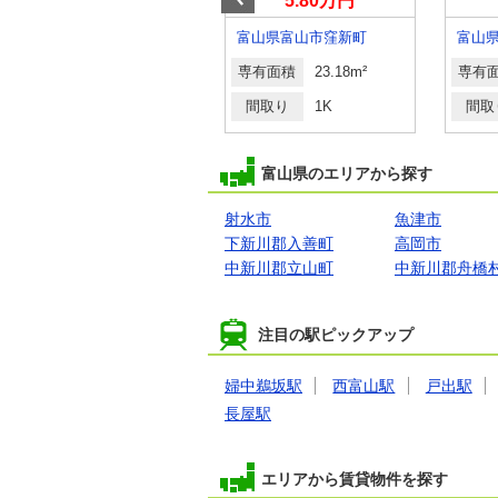
5.50万円
5.80万円
富山県富山市向川原町
富山県富山市窪新町
専有面積
41.22m²
専有面積
23.18m²
専有
間取り
1LDK
間取り
1K
間取
富山県のエリアから探す
射水市
魚津市
下新川郡入善町
高岡市
中新川郡立山町
中新川郡舟橋
注目の駅ピックアップ
婦中鵜坂駅
西富山駅
戸出駅
長屋駅
エリアから賃貸物件を探す