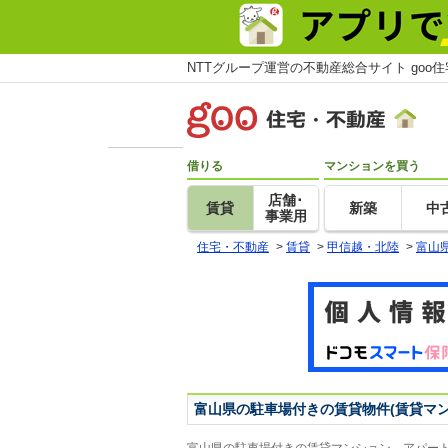
NTTグループ運営の不動産総合サイト goo
借りる
マンションを買う
店舗･
賃貸
新築
中
事業用
住宅・不動産
>
賃貸
>
甲信越・北陸
>
富山
富山県の駐車場付きの賃貸物件(賃貸マ