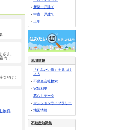
新築一戸建て
中古一戸建て
土地
集
まざま。
ご案内！
地域情報
「住みたい街」を見つけ
よう
待つだけ！
不動産会社検索
家賃相場
暮らしデータ
マンションライブラリー
地図情報
主物件
不動産知識集