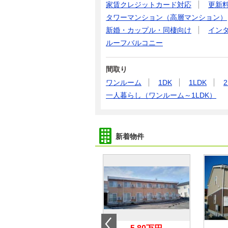
家賃クレジットカード対応
更新
タワーマンション（高層マンション）
新婚・カップル・同棲向け
イン
ルーフバルコニー
間取り
ワンルーム
1DK
1LDK
2
一人暮らし（ワンルーム～1LDK）
新着物件