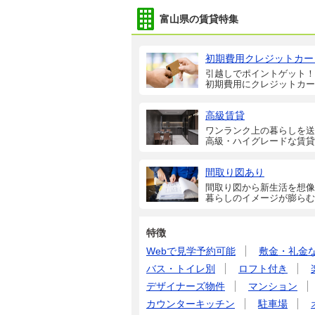
富山県の賃貸特集
初期費用クレジットカー
引越しでポイントゲット！
初期費用にクレジットカー
高級賃貸
ワンランク上の暮らしを送
高級・ハイグレードな賃貸
間取り図あり
間取り図から新生活を想像
暮らしのイメージが膨らむ
特徴
Webで見学予約可能
敷金・礼金
バス・トイレ別
ロフト付き
デザイナーズ物件
マンション
カウンターキッチン
駐車場