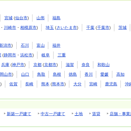
宮城
(
仙台市
)
山形
福島
・
川崎市
・
相模原市
)
埼玉
(
さいたま市
)
千葉
(
千葉市
)
茨城
新潟市
)
石川
富山
福井
岡
(
静岡市
・
浜松市
)
岐阜
三重
兵庫
(
神戸市
)
京都
(
京都市
)
滋賀
奈良
和歌山
岡山市
)
山口
鳥取
島根
徳島
香川
愛媛
高知
市
)
佐賀
長崎
熊本
(
熊本市
)
大分
宮崎
鹿児島
沖
新築一戸建て
中古一戸建て
土地
賃貸
店舗・事業