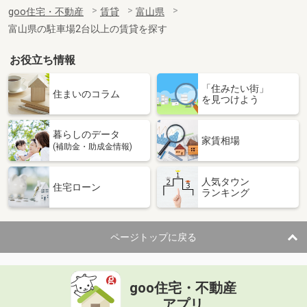
住 所
富山県富山市婦中町砂子田
goo住宅・不動産
賃貸
富山県
専有面積
23.6m²
富山県の駐車場2台以上の賃貸を探す
間取り
1K
お役立ち情報
富山県高岡市赤祖父
「住みたい街」
価 格
6.40万円
住まいのコラム
を見つけよう
住 所
富山県高岡市赤祖父
専有面積
40.07m²
暮らしのデータ
間取り
1LDK
家賃相場
(補助金・助成金情報)
富山県高岡市角
人気タウン
住宅ローン
ランキング
価 格
4.70万円
住 所
富山県高岡市角
専有面積
28.21m²
ページトップに戻る
間取り
1K
富山県富山市犬島３
goo住宅・不動産
価 格
5.80万円
アプリ