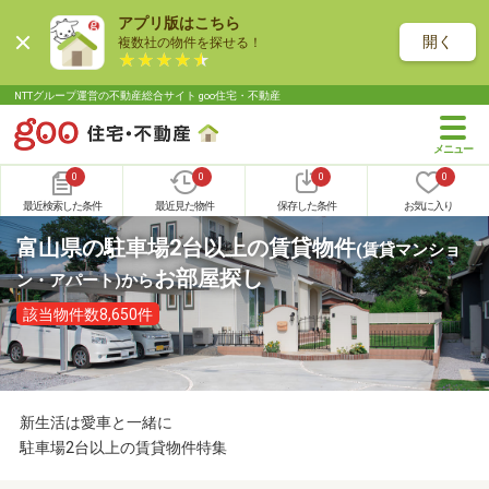
アプリ版はこちら
開く
複数社の物件を探せる！
NTTグループ運営の不動産総合サイト goo住宅・不動産
0
0
0
0
最近検索した条件
最近見た物件
保存した条件
お気に入り
富山県の駐車場2台以上の賃貸物件
(賃貸マンショ
お部屋探し
ン・アパート)
から
該当物件数8,650件
新生活は愛車と一緒に
駐車場2台以上の賃貸物件特集