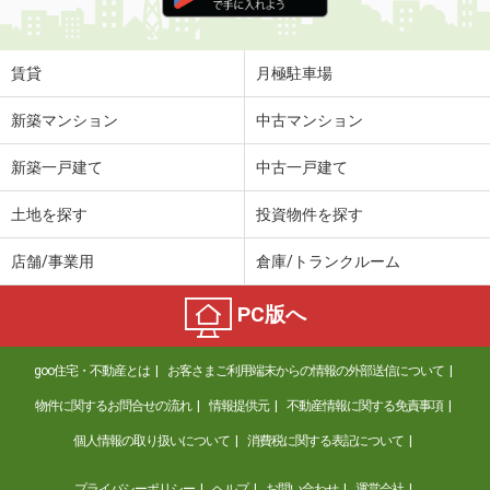
住 所
富山県高岡市三女子
専有面積
46.06m²
間取り
1LDK
賃貸
月極駐車場
富山県富山市中島２
新築マンション
中古マンション
価 格
6万円
新築一戸建て
中古一戸建て
住 所
富山県富山市中島２
専有面積
23.72m²
土地を探す
投資物件を探す
間取り
1K
店舗/事業用
倉庫/トランクルーム
富山県富山市中島２
PC版へ
価 格
6万円
住 所
富山県富山市中島２
goo住宅・不動産とは
お客さまご利用端末からの情報の外部送信について
専有面積
23.72m²
間取り
1K
物件に関するお問合せの流れ
情報提供元
不動産情報に関する免責事項
個人情報の取り扱いについて
消費税に関する表記について
富山県富山市五福
プライバシーポリシー
ヘルプ
お問い合わせ
運営会社