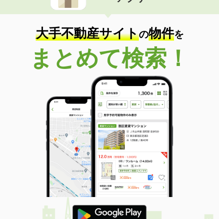
住 所
富山県富山市犬島３
専有面積
22.35m²
間取り
1K
大手不動産サイト
物件
の
を
富山県富山市中島２
まとめて検索！
価 格
6.10万円
住 所
富山県富山市中島２
専有面積
23.72m²
間取り
1K
富山県富山市町村２
価 格
5.50万円
住 所
富山県富山市町村２
専有面積
22.35m²
間取り
1K
富山県高岡市三女子
価 格
4.80万円