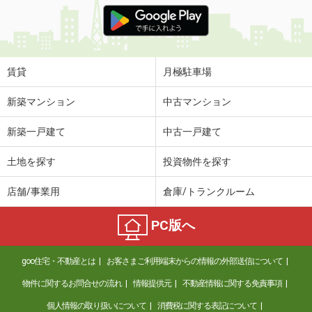
価 格
3.30万円
住 所
富山県富山市長江２丁目
専有面積
28.44m²
間取り
1K
賃貸
月極駐車場
富山県富山市中島４丁目
新築マンション
中古マンション
価 格
4.60万円
新築一戸建て
中古一戸建て
住 所
富山県富山市中島４丁目
専有面積
50.07m²
土地を探す
投資物件を探す
間取り
1LDK
店舗/事業用
倉庫/トランクルーム
富山県富山市下新町
PC版へ
価 格
5.80万円
住 所
富山県富山市下新町
goo住宅・不動産とは
お客さまご利用端末からの情報の外部送信について
専有面積
53.72m²
間取り
2DK
物件に関するお問合せの流れ
情報提供元
不動産情報に関する免責事項
個人情報の取り扱いについて
消費税に関する表記について
富山県富山市奥田町