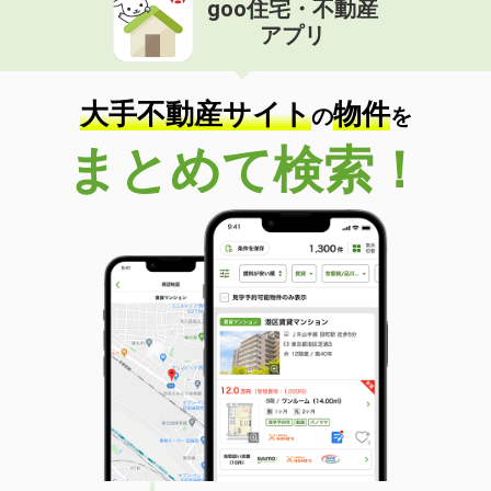
goo住宅・不動産
価 格
6万円
アプリ
住 所
富山県富山市赤田
専有面積
48.27m²
間取り
1LDK
大手不動産サイト
物件
の
を
富山県富山市八尾町杉田
まとめて検索！
価 格
5.70万円
住 所
富山県富山市八尾町杉田
専有面積
150m²
間取り
1LDK
富山県富山市四方北窪
価 格
6.80万円
住 所
富山県富山市四方北窪
専有面積
50.05m²
間取り
1LDK
富山県富山市長江２丁目