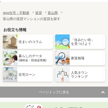
価 格
5.80万円
住 所
富山県富山市中島１
goo住宅・不動産
賃貸
富山県
専有面積
22.35m²
富山県の賃貸マンションの賃貸を探す
間取り
1K
お役立ち情報
富山県滑川市上小泉
「住みたい街」
価 格
4.20万円
住まいのコラム
を見つけよう
住 所
富山県滑川市上小泉
専有面積
23.72m²
暮らしのデータ
間取り
1K
家賃相場
(補助金・助成金情報)
富山県富山市中島１丁目
人気タウン
住宅ローン
ランキング
価 格
4.80万円
住 所
富山県富山市中島１丁目
専有面積
28.31m²
ページトップに戻る
間取り
ワンルーム
富山県富山市赤田