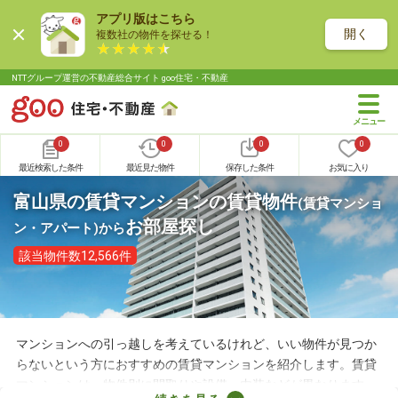
アプリ版はこちら
開く
複数社の物件を探せる！
NTTグループ運営の不動産総合サイト goo住宅・不動産
0
0
0
0
最近検索した条件
最近見た物件
保存した条件
お気に入り
富山県の賃貸マンションの賃貸物件
(賃貸マンショ
お部屋探し
ン・アパート)
から
該当物件数12,566件
マンションへの引っ越しを考えているけれど、いい物件が見つか
らないという方におすすめの賃貸マンションを紹介します。賃貸
マンションは、物件別に間取りや設備、内装などが異なります。