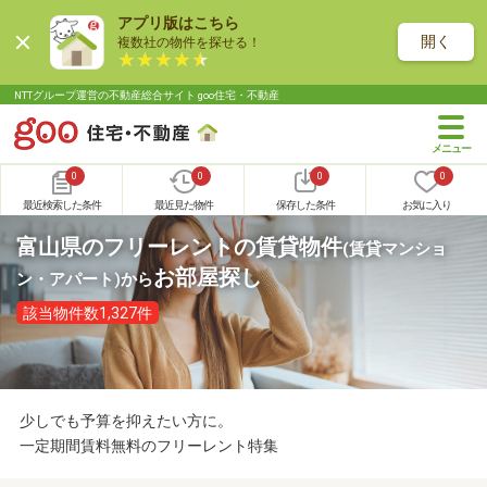
アプリ版はこちら
開く
複数社の物件を探せる！
NTTグループ運営の不動産総合サイト goo住宅・不動産
0
0
0
0
最近検索した条件
最近見た物件
保存した条件
お気に入り
富山県のフリーレントの賃貸物件
(賃貸マンショ
お部屋探し
ン・アパート)
から
該当物件数1,327件
少しでも予算を抑えたい方に。
一定期間賃料無料のフリーレント特集