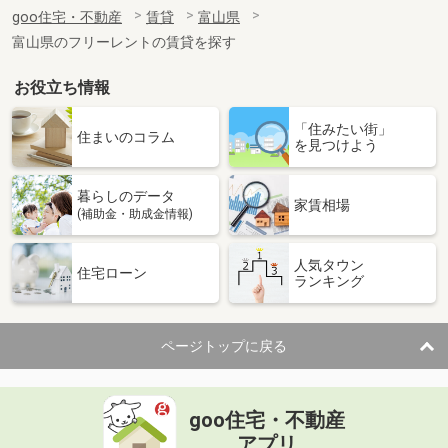
住 所
富山県富山市婦中町砂子田
goo住宅・不動産
賃貸
富山県
専有面積
23.6m²
富山県のフリーレントの賃貸を探す
間取り
1K
お役立ち情報
富山県高岡市赤祖父
「住みたい街」
価 格
6.40万円
住まいのコラム
を見つけよう
住 所
富山県高岡市赤祖父
専有面積
40.07m²
暮らしのデータ
間取り
1LDK
家賃相場
(補助金・助成金情報)
富山県高岡市角
人気タウン
住宅ローン
ランキング
価 格
4.70万円
住 所
富山県高岡市角
専有面積
28.21m²
ページトップに戻る
間取り
1K
富山県富山市犬島３
goo住宅・不動産
価 格
5.80万円
アプリ