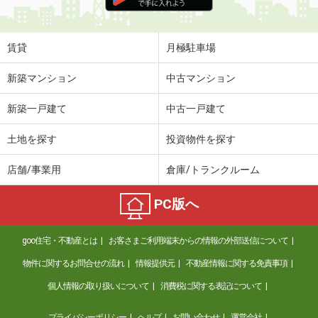
住 所
富山県高岡市三女子
専有面積
46.06m²
間取り
1LDK
賃貸
月極駐車場
富山県富山市中島２
新築マンション
中古マンション
価 格
6万円
新築一戸建て
中古一戸建て
住 所
富山県富山市中島２
専有面積
23.72m²
土地を探す
投資物件を探す
間取り
1K
店舗/事業用
倉庫/トランクルーム
富山県富山市中島２
PC版へ
価 格
6万円
住 所
富山県富山市中島２
goo住宅・不動産とは
お客さまご利用端末からの情報の外部送信について
専有面積
23.72m²
間取り
1K
物件に関するお問合せの流れ
情報提供元
不動産情報に関する免責事項
個人情報の取り扱いについて
消費税に関する表記について
富山県富山市五福
プライバシーポリシー
ヘルプ
お問い合わせ
運営会社