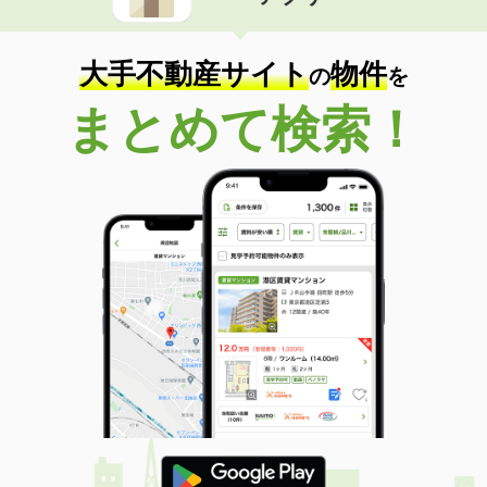
住 所
富山県富山市犬島３
専有面積
22.35m²
間取り
1K
大手不動産サイト
物件
の
を
富山県富山市中島２
まとめて検索！
価 格
6.10万円
住 所
富山県富山市中島２
専有面積
23.72m²
間取り
1K
富山県富山市町村２
価 格
5.50万円
住 所
富山県富山市町村２
専有面積
22.35m²
間取り
1K
富山県高岡市三女子
価 格
4.80万円