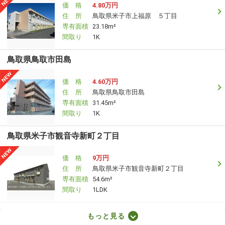
価 格
4.80万円
住 所
鳥取県米子市上福原 ５丁目
専有面積
23.18m²
間取り
1K
鳥取県鳥取市田島
価 格
4.60万円
住 所
鳥取県鳥取市田島
専有面積
31.45m²
間取り
1K
鳥取県米子市観音寺新町２丁目
価 格
9万円
住 所
鳥取県米子市観音寺新町２丁目
専有面積
54.6m²
間取り
1LDK
鳥取県鳥取市賀露町北２丁目
もっと見る