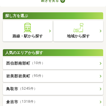
続きを見る
きインターホンやオートロックの有無も見ておきましょう。セキ
ュリティが整っていて、間取りや家賃に納得できる物件を見つけ
れば、自分だけのくつろぎの空間を手に入れられますよ。
探し方を選ぶ
路線・駅から探す
地域から探す
人気のエリアから探す
西伯郡南部町
（10件）
岩美郡岩美町
（95件）
鳥取市
（5245件）
倉吉市
（1318件）