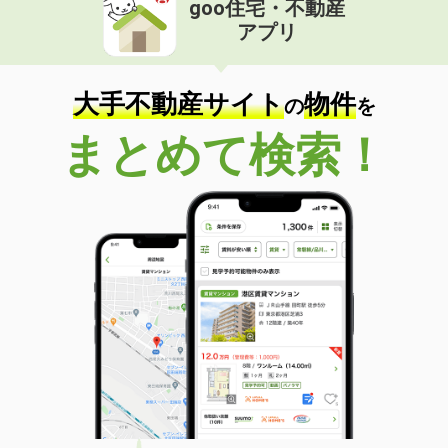
goo住宅・不動産
価 格
4.90万円
アプリ
住 所
鳥取県境港市湊町
専有面積
43.9m²
間取り
1LDK
大手不動産サイト
物件
の
を
鳥取県鳥取市富安２
まとめて検索！
価 格
3.90万円
住 所
鳥取県鳥取市富安２
専有面積
29.23m²
間取り
1DK
鳥取県境港市米川町
価 格
5.20万円
住 所
鳥取県境港市米川町
専有面積
58.4m²
間取り
2DK
鳥取県倉吉市山根