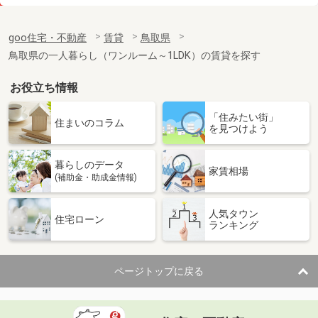
価 格
4.10万円
住 所
鳥取県鳥取市賀露町北２丁目
goo住宅・不動産
賃貸
鳥取県
専有面積
23.18m²
鳥取県の一人暮らし（ワンルーム～1LDK）の賃貸を探す
間取り
1K
お役立ち情報
鳥取県倉吉市天神町
「住みたい街」
価 格
4.10万円
住まいのコラム
を見つけよう
住 所
鳥取県倉吉市天神町
専有面積
26.08m²
暮らしのデータ
間取り
1K
家賃相場
(補助金・助成金情報)
鳥取県米子市皆生新田 ３丁目
人気タウン
住宅ローン
ランキング
価 格
4.90万円
住 所
鳥取県米子市皆生新田 ３丁目
専有面積
26.08m²
ページトップに戻る
間取り
1K
鳥取県境港市湊町