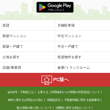
価 格
4.40万円
住 所
鳥取県倉吉市山根
専有面積
22.35m²
間取り
1K
賃貸
月極駐車場
鳥取県西伯郡日吉津村大字富吉
新築マンション
中古マンション
価 格
4.80万円
新築一戸建て
中古一戸建て
住 所
鳥取県西伯郡日吉津村大字富吉
専有面積
46.5m²
土地を探す
投資物件を探す
間取り
1LDK
店舗/事業用
倉庫/トランクルーム
鳥取県米子市新開 ７丁目
PC版へ
価 格
3.60万円
住 所
鳥取県米子市新開 ７丁目
goo住宅・不動産とは
お客さまご利用端末からの情報の外部送信について
専有面積
35.27m²
間取り
ワンルーム
物件に関するお問合せの流れ
情報提供元
不動産情報に関する免責事項
個人情報の取り扱いについて
消費税に関する表記について
鳥取県米子市両三柳