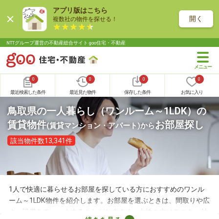
アプリ版はこちら
開く
複数社の物件を探せる！
NTTグループ運営の不動産総合サイト goo住宅・不動産
0
0
0
0
最近検索した条件
最近見た物件
保存した条件
お気に入り
鳥取県の一人暮らし（ワンルーム～1LDK）の
賃貸物件
お部屋探し
(賃貸マンション・アパート)
から
該当物件数13,341件
1人で快適に暮らせるお部屋を探している方におすすめのワンル
ーム～1LDK物件を紹介します。お部屋を選ぶときは、間取りや広
さ、設備をチェックすることがおすすめ。女性の方はモニター付