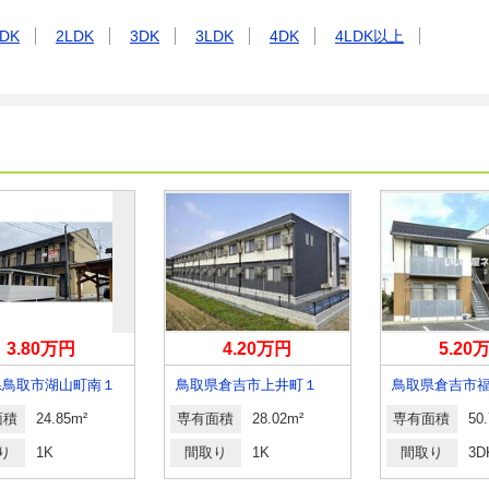
DK
2LDK
3DK
3LDK
4DK
4LDK以上
3.80万円
4.20万円
5.20
県鳥取市湖山町南１
鳥取県倉吉市上井町１
鳥取県倉吉市
面積
24.85m²
専有面積
28.02m²
専有面積
50
り
1K
間取り
1K
間取り
3D