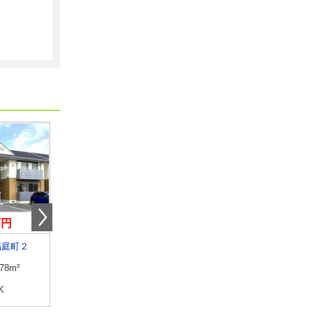
万円
3.90万円
4.10万円
福庭町２
鳥取県鳥取市湖山町南５丁目
鳥取県鳥取市湖山町北２
.78m²
専有面積
20.3m²
専有面積
40.3m²
K
間取り
1K
間取り
2DK