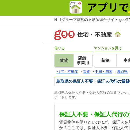
NTTグループ運営の不動産総合サイト goo
借りる
マンションを買う
店舗･
賃貸
新築
中
事業用
住宅・不動産
>
賃貸
>
中国・四国
>
鳥取県
鳥取県の保証人不要・保証人代行の賃貸
鳥取県の保証人不要・保証人代行の賃貸マンショ
ポートします。
保証人不要・保証人代行の
賃貸物件を借りたいけれど、保証人を
か？ここでは、保証人不要・保証人代