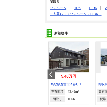
間取り
ワンルーム
1DK
1LDK
2
一人暮らし（ワンルーム～1LDK）
新着物件
3.80万円
5.40万円
鳥取県鳥取市湖山町南１
鳥取県倉吉市清谷町１丁目
鳥取
専有面積
24.85m²
専有面積
43.46m²
専有
間取り
1K
間取り
1LDK
間取