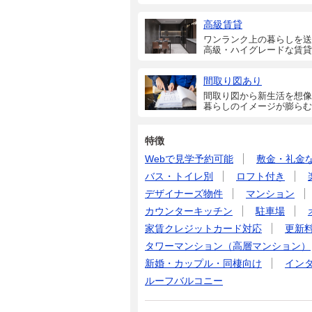
高級賃貸
ワンランク上の暮らしを送
高級・ハイグレードな賃貸
間取り図あり
間取り図から新生活を想像
暮らしのイメージが膨らむ
特徴
Webで見学予約可能
敷金・礼金
バス・トイレ別
ロフト付き
デザイナーズ物件
マンション
カウンターキッチン
駐車場
家賃クレジットカード対応
更新
タワーマンション（高層マンション）
新婚・カップル・同棲向け
イン
ルーフバルコニー