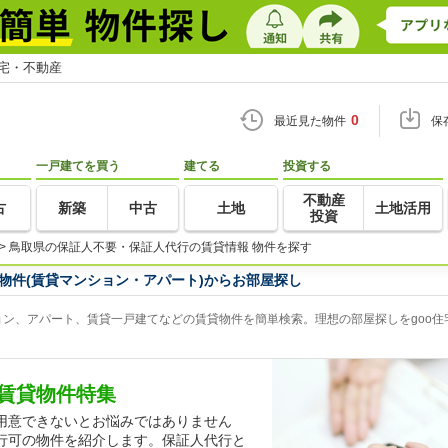
住宅・不動産
0
最近見た物件
保
一戸建てを買う
建てる
投資する
不動産
古
新築
中古
土地
土地活用
投資
>
鳥取県の保証人不要・保証人代行の賃貸情報 物件を探す
物件(賃貸マンション・アパート)からお部屋探し
ン、アパート、賃貸一戸建てなどの賃貸物件を簡単検索。理想の部屋探しをgoo住
賃貸物件特集
用意できないとお悩みではありません
行可の物件を紹介します。保証人代行と