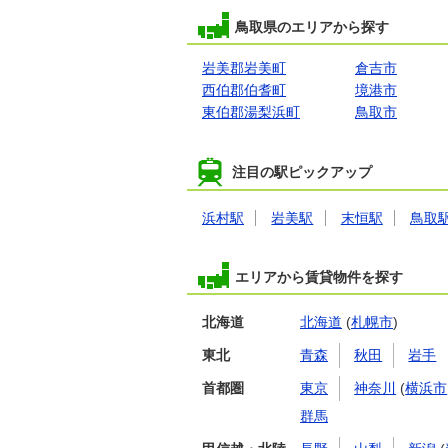
鳥取県のエリアから探す
岩美郡岩美町
倉吉市
西伯郡伯耆町
境港市
東伯郡湯梨浜町
鳥取市
注目の駅ピックアップ
浜村駅
岩美駅
末恒駅
鳥取
エリアから賃貸物件を探す
北海道
北海道
(
札幌市
)
東北
青森
秋田
岩手
首都圏
東京
神奈川
(
横浜市
群馬