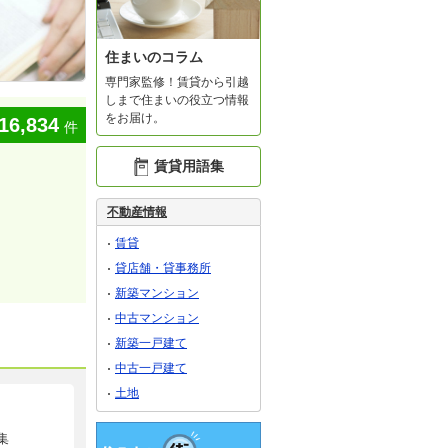
住まいのコラム
専門家監修！賃貸から引越
しまで住まいの役立つ情報
をお届け。
16,834
件
賃貸用語集
不動産情報
賃貸
貸店舗・貸事務所
新築マンション
中古マンション
新築一戸建て
中古一戸建て
土地
集