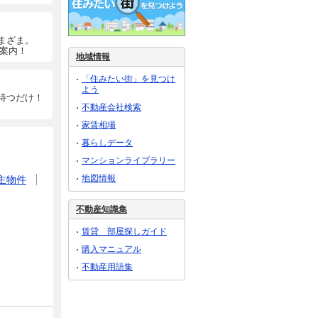
まざま。
ご案内！
地域情報
「住みたい街」を見つけ
よう
待つだけ！
不動産会社検索
家賃相場
暮らしデータ
マンションライブラリー
地図情報
主物件
不動産知識集
賃貸 部屋探しガイド
購入マニュアル
不動産用語集