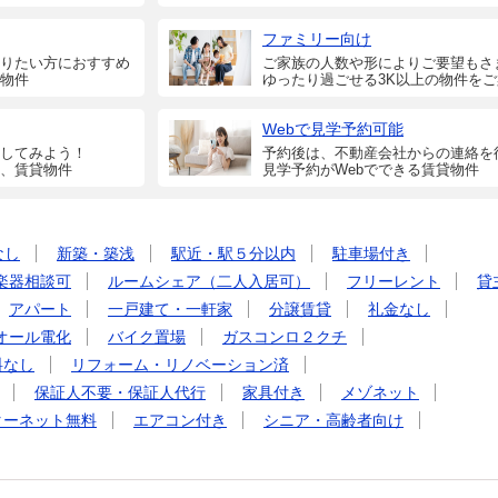
ファミリー向け
りたい方におすすめ
ご家族の人数や形によりご要望もさ
物件
ゆったり過ごせる3K以上の物件を
Webで見学予約可能
してみよう！
予約後は、不動産会社からの連絡を
、賃貸物件
見学予約がWebでできる賃貸物件
なし
新築・築浅
駅近・駅５分以内
駐車場付き
楽器相談可
ルームシェア（二人入居可）
フリーレント
貸
アパート
一戸建て・一軒家
分譲賃貸
礼金なし
オール電化
バイク置場
ガスコンロ２クチ
料なし
リフォーム・リノベーション済
保証人不要・保証人代行
家具付き
メゾネット
ターネット無料
エアコン付き
シニア・高齢者向け