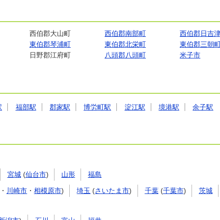
西伯郡大山町
西伯郡南部町
西伯郡日吉
東伯郡琴浦町
東伯郡北栄町
東伯郡三朝
日野郡江府町
八頭郡八頭町
米子市
駅
福部駅
郡家駅
博労町駅
淀江駅
境港駅
余子駅
宮城
(
仙台市
)
山形
福島
・
川崎市
・
相模原市
)
埼玉
(
さいたま市
)
千葉
(
千葉市
)
茨城