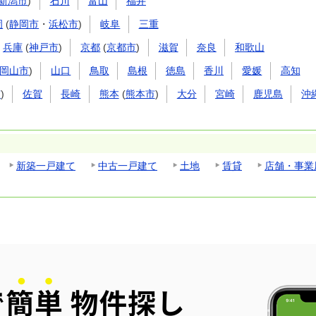
新潟市
)
石川
富山
福井
岡
(
静岡市
・
浜松市
)
岐阜
三重
兵庫
(
神戸市
)
京都
(
京都市
)
滋賀
奈良
和歌山
岡山市
)
山口
鳥取
島根
徳島
香川
愛媛
高知
市
)
佐賀
長崎
熊本
(
熊本市
)
大分
宮崎
鹿児島
沖
新築一戸建て
中古一戸建て
土地
賃貸
店舗・事業