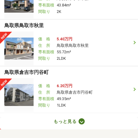
専有面積
43.84m²
間取り
2K
鳥取県鳥取市秋里
価 格
5.40万円
住 所
鳥取県鳥取市秋里
専有面積
55.72m²
間取り
2LDK
鳥取県倉吉市円谷町
価 格
6.20万円
住 所
鳥取県倉吉市円谷町
専有面積
49.35m²
間取り
1LDK
鳥取県鳥取市吉成
もっと見る
価 格
4.80万円