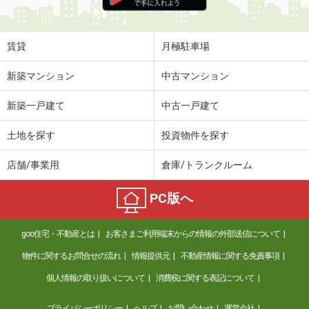
住 所
鳥取県米子市両三柳
専有面積
45.72m²
間取り
1LDK
賃貸
月極駐車場
鳥取県倉吉市福守町
新築マンション
中古マンション
価 格
5.15万円
新築一戸建て
中古一戸建て
住 所
鳥取県倉吉市福守町
専有面積
48.39m²
土地を探す
投資物件を探す
間取り
1LDK
店舗/事業用
倉庫/トランクルーム
鳥取県倉吉市福守町
PC版へ
価 格
5.05万円
住 所
鳥取県倉吉市福守町
goo住宅・不動産とは
お客さまご利用端末からの情報の外部送信について
専有面積
52.38m²
間取り
1LDK
物件に関するお問合せの流れ
情報提供元
不動産情報に関する免責事項
個人情報の取り扱いについて
消費税に関する表記について
鳥取県東伯郡琴浦町大字八橋
プライバシーポリシー
ヘルプ
お問い合わせ
運営会社