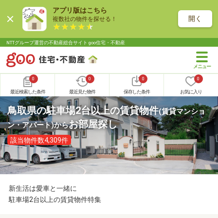
アプリ版はこちら
開く
複数社の物件を探せる！
NTTグループ運営の不動産総合サイト goo住宅・不動産
0
0
0
0
最近検索した条件
最近見た物件
保存した条件
お気に入り
鳥取県の駐車場2台以上の賃貸物件
(賃貸マンショ
お部屋探し
ン・アパート)
から
該当物件数4,309件
新生活は愛車と一緒に
駐車場2台以上の賃貸物件特集