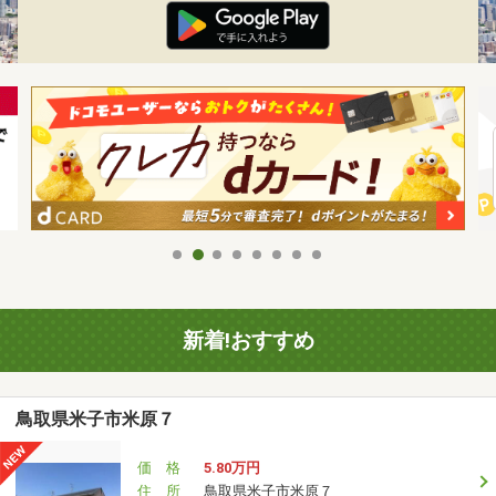
新着!おすすめ
鳥取県米子市米原７
価 格
5.80万円
住 所
鳥取県米子市米原７