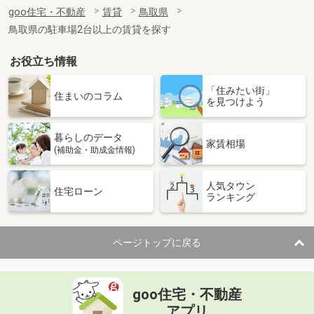
住 所
鳥取県鳥取市吉成
goo住宅・不動産
賃貸
鳥取県
専有面積
30.42m²
鳥取県の駐車場2台以上の賃貸を探す
間取り
1K
お役立ち情報
鳥取県鳥取市安長
「住みたい街」
価 格
5.20万円
住まいのコラム
を見つけよう
住 所
鳥取県鳥取市安長
専有面積
33.39m²
暮らしのデータ
間取り
ワンルーム
家賃相場
(補助金・助成金情報)
鳥取県東伯郡琴浦町大字徳万
人気タウン
住宅ローン
ランキング
価 格
4.85万円
住 所
鳥取県東伯郡琴浦町大字徳万
専有面積
45.39m²
ページトップに戻る
間取り
2DK
鳥取県鳥取市国府町宮下
goo住宅・不動産
価 格
7.50万円
アプリ