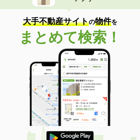
住 所
鳥取県鳥取市国府町宮下
専有面積
55.47m²
間取り
2LDK
大手不動産サイト
物件
の
を
鳥取県米子市皆生新田３
まとめて検索！
価 格
6.40万円
住 所
鳥取県米子市皆生新田３
専有面積
33.52m²
間取り
1LDK
鳥取県鳥取市賀露町西１
価 格
4.80万円
住 所
鳥取県鳥取市賀露町西１
専有面積
44.82m²
間取り
2DK
鳥取県米子市両三柳
価 格
4.60万円