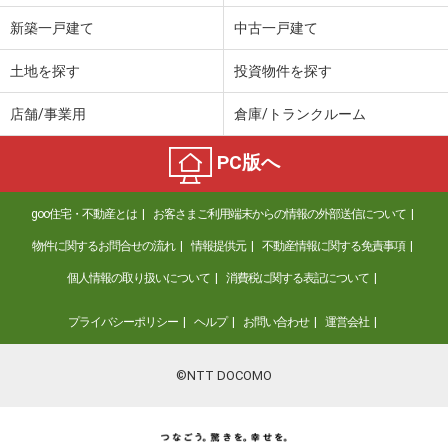
価 格
5.15万円
新築一戸建て
中古一戸建て
住 所
鳥取県倉吉市福守町
専有面積
48.39m²
土地を探す
投資物件を探す
間取り
1LDK
店舗/事業用
倉庫/トランクルーム
鳥取県倉吉市福守町
PC版へ
価 格
5.05万円
住 所
鳥取県倉吉市福守町
goo住宅・不動産とは
お客さまご利用端末からの情報の外部送信について
専有面積
52.38m²
間取り
1LDK
物件に関するお問合せの流れ
情報提供元
不動産情報に関する免責事項
個人情報の取り扱いについて
消費税に関する表記について
鳥取県東伯郡琴浦町大字八橋
プライバシーポリシー
ヘルプ
お問い合わせ
運営会社
価 格
4.65万円
住 所
鳥取県東伯郡琴浦町大字八橋
専有面積
36.41m²
©NTT DOCOMO
間取り
ワンルーム
鳥取県鳥取市南安長２