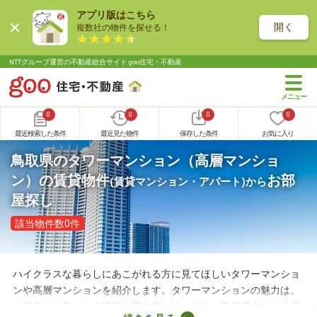
アプリ版はこちら
開く
複数社の物件を探せる！
NTTグループ運営の不動産総合サイト goo住宅・不動産
0
0
0
0
最近検索した条件
最近見た物件
保存した条件
お気に入り
鳥取県のタワーマンション（高層マンショ
ン）の賃貸物件
お部
(賃貸マンション・アパート)
から
屋探し
該当物件数0件
ハイクラスな暮らしにあこがれる方に見てほしいタワーマンショ
ンや高層マンションを紹介します。タワーマンションの魅力は、
お部屋から見られる眺望と質の高いサービス。高級感のある共用