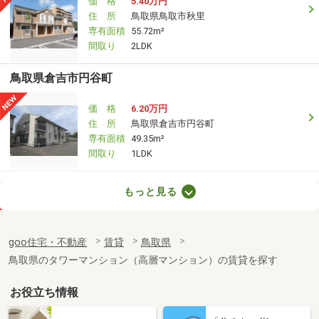
価 格
5.40万円
住 所
鳥取県鳥取市秋里
専有面積
55.72m²
間取り
2LDK
鳥取県倉吉市円谷町
価 格
6.20万円
住 所
鳥取県倉吉市円谷町
専有面積
49.35m²
間取り
1LDK
鳥取県鳥取市吉成
もっと見る
価 格
4.80万円
住 所
鳥取県鳥取市吉成
goo住宅・不動産
賃貸
鳥取県
専有面積
30.42m²
鳥取県のタワーマンション（高層マンション）の賃貸を探す
間取り
1K
お役立ち情報
鳥取県鳥取市安長