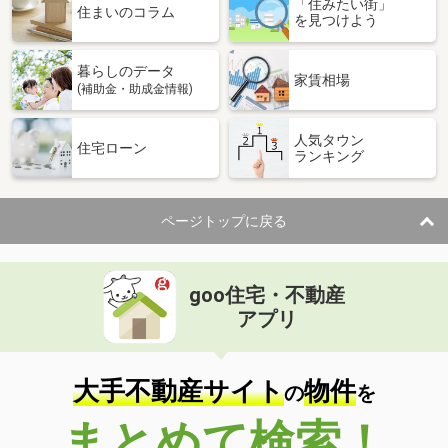
「住みたい街」
価 格
5.20万円
住まいのコラム
を見つけよう
住 所
鳥取県鳥取市安長
専有面積
33.39m²
暮らしのデータ
間取り
ワンルーム
家賃相場
(補助金・助成金情報)
鳥取県東伯郡琴浦町大字徳万
人気タウン
住宅ローン
ランキング
価 格
4.85万円
住 所
鳥取県東伯郡琴浦町大字徳万
専有面積
45.39m²
ページトップに戻る
間取り
2DK
鳥取県鳥取市国府町宮下
goo住宅・不動産
価 格
7.50万円
アプリ
住 所
鳥取県鳥取市国府町宮下
専有面積
55.47m²
間取り
2LDK
大手不動産サイト
物件
の
を
鳥取県米子市皆生新田３
まとめて検索！