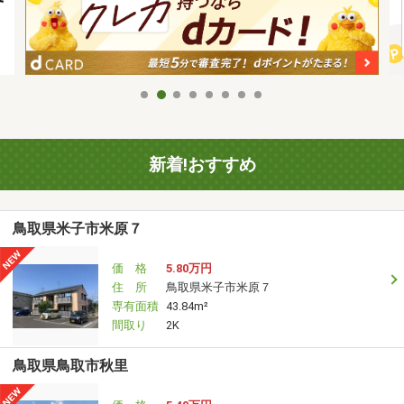
新着!おすすめ
鳥取県米子市米原７
価 格
5.80万円
住 所
鳥取県米子市米原７
専有面積
43.84m²
間取り
2K
鳥取県鳥取市秋里