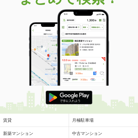
価 格
6.40万円
住 所
鳥取県米子市皆生新田３
専有面積
33.52m²
間取り
1LDK
鳥取県鳥取市賀露町西１
価 格
4.80万円
住 所
鳥取県鳥取市賀露町西１
専有面積
44.82m²
間取り
2DK
鳥取県米子市両三柳
価 格
4.60万円
住 所
鳥取県米子市両三柳
専有面積
45.72m²
間取り
1LDK
賃貸
月極駐車場
鳥取県倉吉市福守町
新築マンション
中古マンション