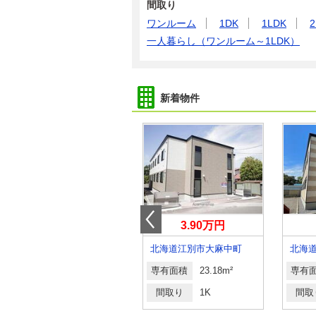
間取り
ワンルーム
1DK
1LDK
2
一人暮らし（ワンルーム～1LDK）
新着物件
3.80万円
3.90万円
北海道滝川市緑町６
北海道江別市大麻中町
専有面積
23.18m²
専有面積
23.18m²
専有
間取り
1K
間取り
1K
間取