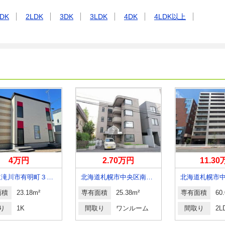
DK
2LDK
3DK
3LDK
4DK
4LDK以上
4万円
2.70万円
11.3
北海道滝川市有明町３丁目
北海道札幌市中央区南四条西１５丁目
面積
23.18m²
専有面積
25.38m²
専有面積
60
り
1K
間取り
ワンルーム
間取り
2L