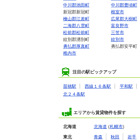
中川郡池田町
中川郡豊頃町
新冠郡新冠町
根室市
檜山郡江差町
広尾郡大樹町
二海郡八雲町
富良野市
松前郡松前町
三笠市
紋別郡湧別町
紋別市
勇払郡厚真町
勇払郡安平町
稚内市
注目の駅ピックアップ
苗穂駅
西線１６条駅
平和駅
北２４条駅
エリアから賃貸物件を探す
北海道
北海道
(
札幌市
)
東北
青森
秋田
岩手