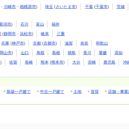
・
川崎市
・
相模原市
)
埼玉
(
さいたま市
)
千葉
(
千葉市
)
茨城
新潟市
)
石川
富山
福井
岡
(
静岡市
・
浜松市
)
岐阜
三重
兵庫
(
神戸市
)
京都
(
京都市
)
滋賀
奈良
和歌山
岡山市
)
山口
鳥取
島根
徳島
香川
愛媛
高知
市
)
佐賀
長崎
熊本
(
熊本市
)
大分
宮崎
鹿児島
沖
新築一戸建て
中古一戸建て
土地
賃貸
店舗・事業