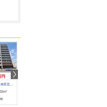
0万円
3.70万円
4.60万円
北海道札幌市中央区北三条東３丁目
北海道江別市東野幌本町
北海道函館市赤川町
.02m²
専有面積
23.18m²
専有面積
23.18m²
DK
間取り
1K
間取り
1K