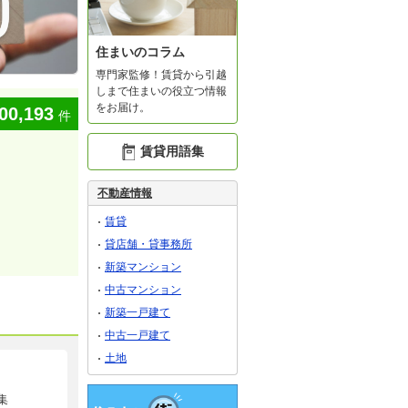
住まいのコラム
専門家監修！賃貸から引越
しまで住まいの役立つ情報
をお届け。
00,193
件
賃貸用語集
不動産情報
賃貸
貸店舗・貸事務所
新築マンション
中古マンション
新築一戸建て
中古一戸建て
土地
集