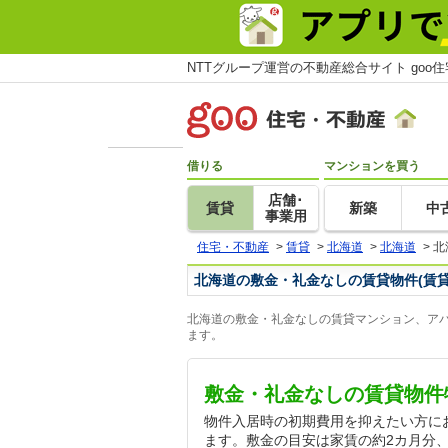
NTTグループ運営の不動産総合サイト goo
借りる
マンションを買う
店舗･
賃貸
新築
中
事業用
住宅・不動産
>
賃貸
>
北海道
>
北海道
>
北
北海道の敷金・礼金なしの賃貸物件(賃
北海道の敷金・礼金なしの賃貸マンション、アパ
ます。
敷金・礼金なしの賃貸物件
物件入居時の初期費用を抑えたい方に
ます。敷金の目安は家賃の約2カ月分、