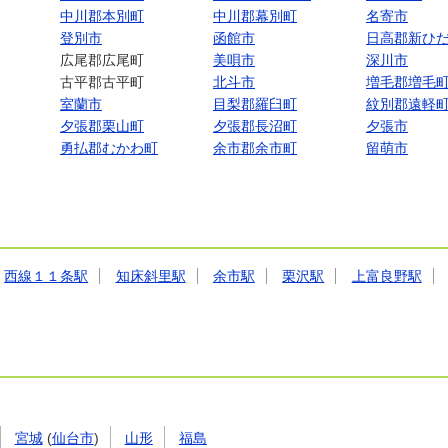
中川郡本別町
中川郡幕別町
名寄市
登別市
函館市
日高郡新ひ
広尾郡広尾町
美唄市
深川市
古平郡古平町
北斗市
増毛郡増毛
室蘭市
目梨郡羅臼町
紋別郡遠軽
夕張郡栗山町
夕張郡長沼町
夕張市
勇払郡むかわ町
余市郡余市町
留萌市
西線１１条駅
知床斜里駅
余市駅
栗沢駅
上富良野駅
宮城
(
仙台市
)
山形
福島