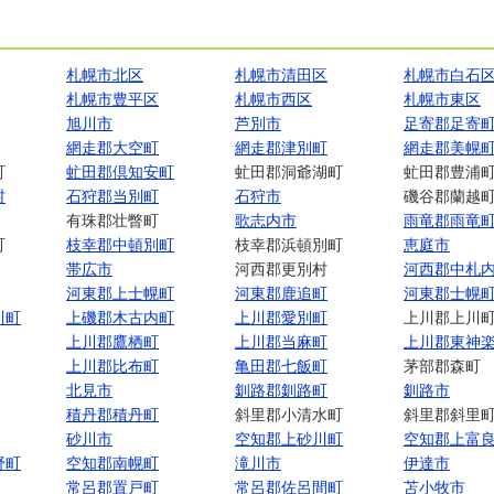
札幌市北区
札幌市清田区
札幌市白石
札幌市豊平区
札幌市西区
札幌市東区
旭川市
芦別市
足寄郡足寄
網走郡大空町
網走郡津別町
網走郡美幌
町
虻田郡倶知安町
虻田郡洞爺湖町
虻田郡豊浦
村
石狩郡当別町
石狩市
磯谷郡蘭越
有珠郡壮瞥町
歌志内市
雨竜郡雨竜
町
枝幸郡中頓別町
枝幸郡浜頓別町
恵庭市
帯広市
河西郡更別村
河西郡中札
河東郡上士幌町
河東郡鹿追町
河東郡士幌
川町
上磯郡木古内町
上川郡愛別町
上川郡上川
上川郡鷹栖町
上川郡当麻町
上川郡東神
上川郡比布町
亀田郡七飯町
茅部郡森町
北見市
釧路郡釧路町
釧路市
積丹郡積丹町
斜里郡小清水町
斜里郡斜里
砂川市
空知郡上砂川町
空知郡上富
野町
空知郡南幌町
滝川市
伊達市
常呂郡置戸町
常呂郡佐呂間町
苫小牧市