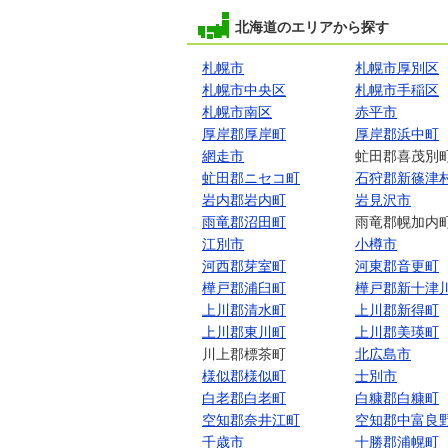
北海道のエリアから探す
札幌市
札幌市厚別区
札幌市中央区
札幌市手稲区
札幌市南区
赤平市
厚岸郡厚岸町
厚岸郡浜中町
網走市
虻田郡喜茂別
虻田郡ニセコ町
石狩郡新篠津
岩内郡岩内町
岩見沢市
雨竜郡沼田町
雨竜郡幌加内
江別市
小樽市
河西郡芽室町
河東郡音更町
樺戸郡浦臼町
樺戸郡新十津
上川郡清水町
上川郡新得町
上川郡東川町
上川郡美瑛町
川上郡標茶町
北広島市
様似郡様似町
士別市
白老郡白老町
白糠郡白糠町
空知郡奈井江町
空知郡中富良
千歳市
十勝郡浦幌町