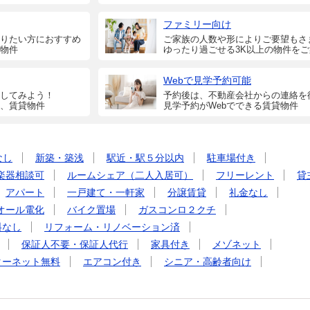
ファミリー向け
りたい方におすすめ
ご家族の人数や形によりご要望もさ
物件
ゆったり過ごせる3K以上の物件を
Webで見学予約可能
してみよう！
予約後は、不動産会社からの連絡を
、賃貸物件
見学予約がWebでできる賃貸物件
なし
新築・築浅
駅近・駅５分以内
駐車場付き
楽器相談可
ルームシェア（二人入居可）
フリーレント
貸
アパート
一戸建て・一軒家
分譲賃貸
礼金なし
オール電化
バイク置場
ガスコンロ２クチ
料なし
リフォーム・リノベーション済
保証人不要・保証人代行
家具付き
メゾネット
ターネット無料
エアコン付き
シニア・高齢者向け