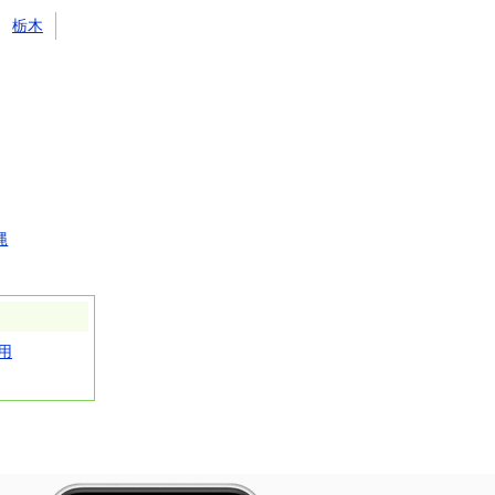
栃木
縄
用