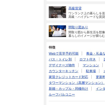
高級賃貸
ワンランク上の暮らしを送
高級・ハイグレードな賃貸
間取り図あり
間取り図から新生活を想像
暮らしのイメージが膨らむ
特徴
Webで見学予約可能
敷金・礼金
バス・トイレ別
ロフト付き
デザイナーズ物件
マンション
カウンターキッチン
駐車場
家賃クレジットカード対応
更新
タワーマンション（高層マンション）
新婚・カップル・同棲向け
イン
ルーフバルコニー