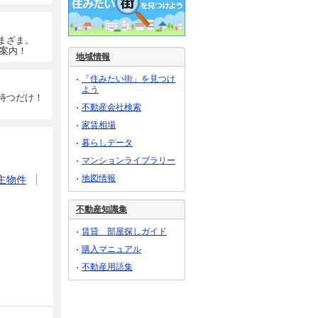
まざま。
ご案内！
地域情報
「住みたい街」を見つけ
よう
待つだけ！
不動産会社検索
家賃相場
暮らしデータ
マンションライブラリー
地図情報
主物件
不動産知識集
賃貸 部屋探しガイド
購入マニュアル
不動産用語集