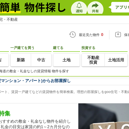
住宅・不動産
0
最近見た物件
保
一戸建てを買う
建てる
投資する
不動産
古
新築
中古
土地
土地活用
投資
海道の敷金・礼金なしの賃貸情報 物件を探す
貸マンション・アパート)からお部屋探し
ート、賃貸一戸建てなどの賃貸物件を簡単検索。理想の部屋探しをgoo住宅・不動
特集
おすすめの敷金・礼金なし物件を紹介し
礼金の目安は家賃の約1～2カ月分なの