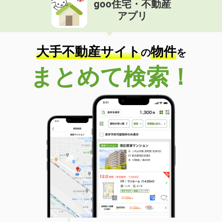
goo住宅・不動産
価 格
4.60万円
アプリ
住 所
千葉県市川市行徳駅前１
専有面積
16.7m²
間取り
ワンルーム
大手不動産サイト
物件
の
を
千葉県船橋市東船橋４
まとめて検索！
価 格
7.90万円
住 所
千葉県船橋市東船橋４
専有面積
28.56m²
間取り
1K
千葉県船橋市前原西４
価 格
13.40万円
住 所
千葉県船橋市前原西４
専有面積
57.56m²
間取り
2LDK
千葉県市川市柏井町２丁目