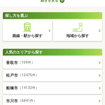
続きを見る
用意しなければなりません。新生活に必要な家具や家電、インテ
リアにお金を使いたい方は、敷金・礼金なし物件から気になるお
部屋を見つけましょう。
探し方を選ぶ
路線・駅から探す
地域から探す
人気のエリアから探す
香取市
（109件）
松戸市
（12475件）
船橋市
（14132件）
市川市
（6841件）