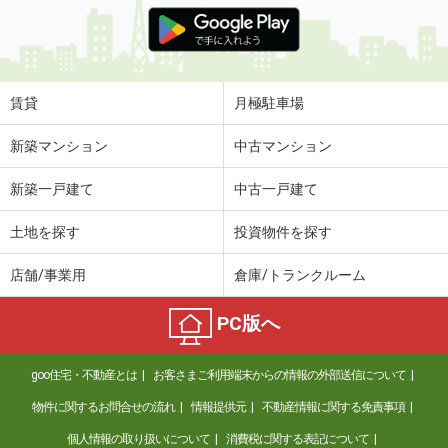
価 格
5万円
住 所
千葉県市川市柏井町２丁目
専有面積
47.1m²
間取り
3DK
賃貸
月極駐車場
千葉県柏市今谷上町
新築マンション
中古マンション
価 格
8万円
新築一戸建て
中古一戸建て
住 所
千葉県柏市今谷上町
専有面積
40.45m²
土地を探す
投資物件を探す
間取り
1K
店舗/事業用
倉庫/トランクルーム
千葉県松戸市松戸
PC版へ
価 格
5.80万円
住 所
千葉県松戸市松戸
goo住宅・不動産とは
お客さまご利用端末からの情報の外部送信について
専有面積
17.58m²
間取り
1K
物件に関するお問合せの流れ
情報提供元
不動産情報に関する免責事項
個人情報の取り扱いについて
消費税に関する表記について
千葉県千葉市中央区椿森１