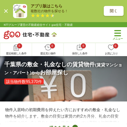
アプリ版はこちら
開く
複数社の物件を探せる！
NTTグループ運営の不動産総合サイト goo住宅・不動産
0
0
0
0
最近検索した条件
最近見た物件
保存した条件
お気に入り
千葉県の敷金・礼金なしの賃貸物件
(賃貸マンショ
お部屋探し
ン・アパート)
から
該当物件数95,370件
物件入居時の初期費用を抑えたい方におすすめの敷金・礼金なし
物件を紹介します。敷金の目安は家賃の約2カ月分、礼金の目安
は家賃の約1～2カ月分なので、物件によっては高額の初期費用を