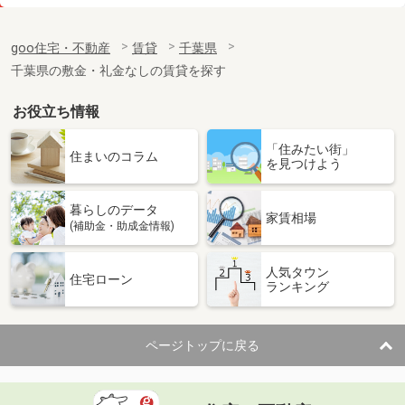
価 格
14.60万円
住 所
千葉県船橋市宮本３
goo住宅・不動産
賃貸
千葉県
専有面積
60.26m²
千葉県の敷金・礼金なしの賃貸を探す
間取り
3LDK
お役立ち情報
千葉県船橋市中野木１
「住みたい街」
価 格
7.60万円
住まいのコラム
を見つけよう
住 所
千葉県船橋市中野木１
専有面積
26.08m²
暮らしのデータ
間取り
1K
家賃相場
(補助金・助成金情報)
千葉県船橋市宮本２
人気タウン
住宅ローン
ランキング
価 格
8.60万円
住 所
千葉県船橋市宮本２
専有面積
22.35m²
ページトップに戻る
間取り
1K
千葉県市川市行徳駅前１