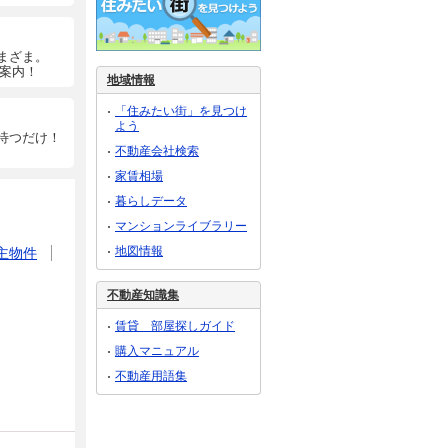
まざま。
ご案内！
地域情報
「住みたい街」を見つけ
よう
待つだけ！
不動産会社検索
家賃相場
暮らしデータ
マンションライブラリー
地図情報
主物件
不動産知識集
賃貸 部屋探しガイド
購入マニュアル
不動産用語集