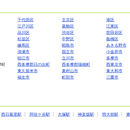
千代田区
文京区
港区
江戸川区
葛飾区
江東区
品川区
渋谷区
世田谷区
杉並区
中野区
板橋区
練馬区
昭島市
あきる野市
清瀬市
国立市
小金井市
狛江市
立川市
多摩市
摩町
西多摩郡日の出町
西多摩郡瑞穂町
西東京市
東久留米市
東村山市
東大和市
福生市
町田市
三鷹市
西日暮里駅
阿佐ケ谷駅
大塚駅
神楽坂駅
明大前駅