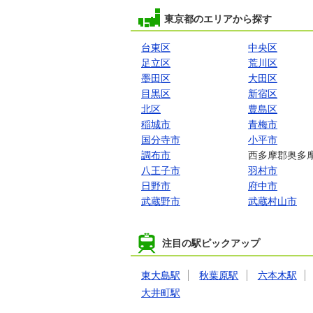
東京都のエリアから探す
台東区
中央区
足立区
荒川区
墨田区
大田区
目黒区
新宿区
北区
豊島区
稲城市
青梅市
国分寺市
小平市
調布市
西多摩郡奥多
八王子市
羽村市
日野市
府中市
武蔵野市
武蔵村山市
注目の駅ピックアップ
東大島駅
秋葉原駅
六本木駅
大井町駅