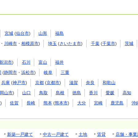
宮城
(
仙台市
)
山形
福島
・
川崎市
・
相模原市
)
埼玉
(
さいたま市
)
千葉
(
千葉市
)
茨城
新潟市
)
石川
富山
福井
岡
(
静岡市
・
浜松市
)
岐阜
三重
兵庫
(
神戸市
)
京都
(
京都市
)
滋賀
奈良
和歌山
岡山市
)
山口
鳥取
島根
徳島
香川
愛媛
高知
市
)
佐賀
長崎
熊本
(
熊本市
)
大分
宮崎
鹿児島
沖
新築一戸建て
中古一戸建て
土地
賃貸
店舗・事業