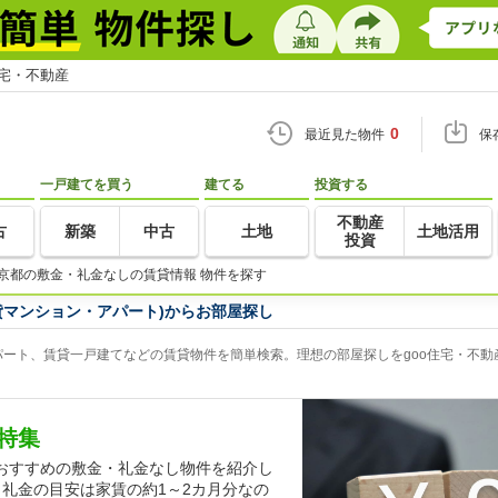
住宅・不動産
0
最近見た物件
保
一戸建てを買う
建てる
投資する
不動産
古
新築
中古
土地
土地活用
投資
京都の敷金・礼金なしの賃貸情報 物件を探す
貸マンション・アパート)からお部屋探し
ート、賃貸一戸建てなどの賃貸物件を簡単検索。理想の部屋探しをgoo住宅・不動
特集
おすすめの敷金・礼金なし物件を紹介し
礼金の目安は家賃の約1～2カ月分なの