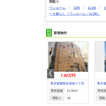
間取り
ワンルーム
1DK
1LDK
2
一人暮らし（ワンルーム～1LDK）
新着物件
18.50万円
7.40万円
東京都大田区大森東４丁目
東京都豊島区池袋４丁目
東京
専有面積
57.55m²
専有面積
21.81m²
専有
間取り
2LDK
間取り
1K
間取