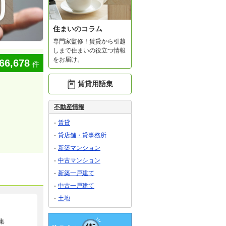
住まいのコラム
専門家監修！賃貸から引越
しまで住まいの役立つ情報
をお届け。
66,678
件
賃貸用語集
不動産情報
賃貸
貸店舗・貸事務所
新築マンション
中古マンション
新築一戸建て
中古一戸建て
土地
集