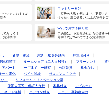
ファミリー向け
りたい方におすすめ
ご家族の人数や形によりご要望もさ
物件
ゆったり過ごせる3K以上の物件を
Webで見学予約可能
してみよう！
予約後は、不動産会社からの連絡を
、賃貸物件
見学予約がWebでできる賃貸物件
なし
新築・築浅
駅近・駅５分以内
駐車場付き
楽器相談可
ルームシェア（二人入居可）
フリーレント
貸
アパート
一戸建て・一軒家
分譲賃貸
礼金なし
オール電化
バイク置場
ガスコンロ２クチ
料なし
リフォーム・リノベーション済
保証人不要・保証人代行
家具付き
メゾネット
ターネット無料
エアコン付き
シニア・高齢者向け