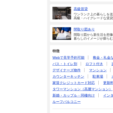
高級賃貸
ワンランク上の暮らしを送
高級・ハイグレードな賃貸
間取り図あり
間取り図から新生活を想像
暮らしのイメージが膨らむ
特徴
Webで見学予約可能
敷金・礼金
バス・トイレ別
ロフト付き
デザイナーズ物件
マンション
カウンターキッチン
駐車場
家賃クレジットカード対応
更新
タワーマンション（高層マンション）
新婚・カップル・同棲向け
イン
ルーフバルコニー