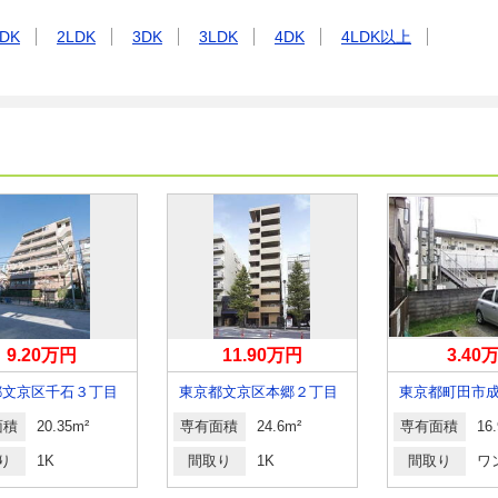
DK
2LDK
3DK
3LDK
4DK
4LDK以上
9.20万円
11.90万円
3.40
都文京区千石３丁目
東京都文京区本郷２丁目
面積
20.35m²
専有面積
24.6m²
専有面積
16
り
1K
間取り
1K
間取り
ワ