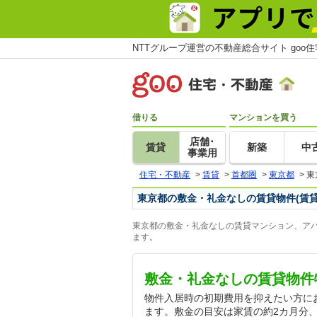
NTTグループ運営の不動産総合サイト goo
借りる
マンションを買う
店舗･
賃貸
新築
中
事業用
住宅・不動産
>
賃貸
>
首都圏
>
東京都
>
東
東京都の敷金・礼金なしの賃貸物件(賃
東京都の敷金・礼金なしの賃貸マンション、アパ
ます。
敷金・礼金なしの賃貸物件
物件入居時の初期費用を抑えたい方に
ます。敷金の目安は家賃の約2カ月分、