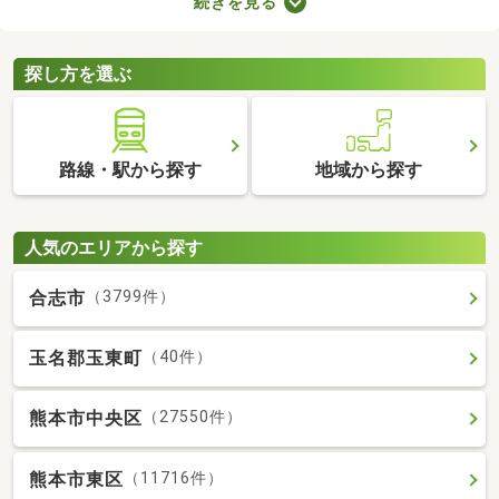
続きを見る
用意しなければなりません。新生活に必要な家具や家電、インテ
リアにお金を使いたい方は、敷金・礼金なし物件から気になるお
部屋を見つけましょう。
探し方を選ぶ
路線・駅から探す
地域から探す
人気のエリアから探す
合志市
（3799件）
玉名郡玉東町
（40件）
熊本市中央区
（27550件）
熊本市東区
（11716件）