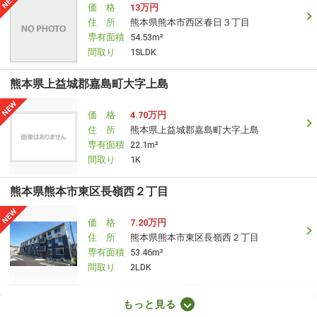
価 格
13万円
住 所
熊本県熊本市西区春日３丁目
専有面積
54.53m²
間取り
1SLDK
熊本県上益城郡嘉島町大字上島
価 格
4.70万円
住 所
熊本県上益城郡嘉島町大字上島
専有面積
22.1m²
間取り
1K
熊本県熊本市東区長嶺西２丁目
価 格
7.20万円
住 所
熊本県熊本市東区長嶺西２丁目
専有面積
53.46m²
間取り
2LDK
熊本県熊本市東区月出２丁目
もっと見る