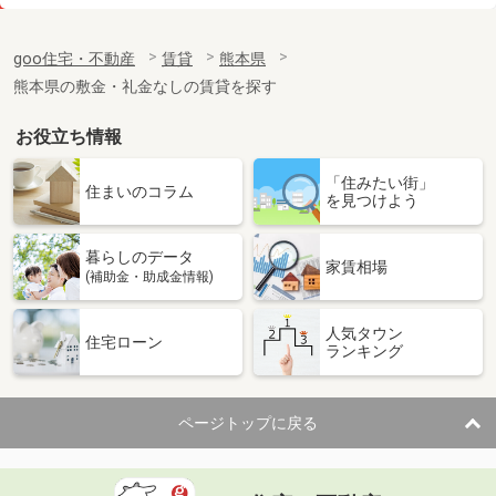
価 格
2.50万円
住 所
熊本県熊本市東区月出２丁目
goo住宅・不動産
賃貸
熊本県
専有面積
32m²
熊本県の敷金・礼金なしの賃貸を探す
間取り
1DK
お役立ち情報
熊本県熊本市北区龍田７丁目
「住みたい街」
価 格
5.10万円
住まいのコラム
を見つけよう
住 所
熊本県熊本市北区龍田７丁目
専有面積
26.49m²
暮らしのデータ
間取り
1K
家賃相場
(補助金・助成金情報)
熊本県熊本市中央区九品寺２丁目
人気タウン
住宅ローン
ランキング
価 格
6.05万円
住 所
熊本県熊本市中央区九品寺２丁目
専有面積
30.9m²
ページトップに戻る
間取り
1LDK
熊本県熊本市中央区上鍛冶屋町