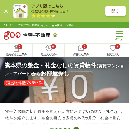
アプリ版はこちら
開く
複数社の物件を探せる！
NTTグループ運営の不動産総合サイト goo住宅・不動産
0
0
0
0
最近検索した条件
最近見た物件
保存した条件
お気に入り
熊本県の敷金・礼金なしの賃貸物件
(賃貸マンショ
お部屋探し
ン・アパート)
から
該当物件数75,855件
物件入居時の初期費用を抑えたい方におすすめの敷金・礼金なし
物件を紹介します。敷金の目安は家賃の約2カ月分、礼金の目安
は家賃の約1～2カ月分なので、物件によっては高額の初期費用を