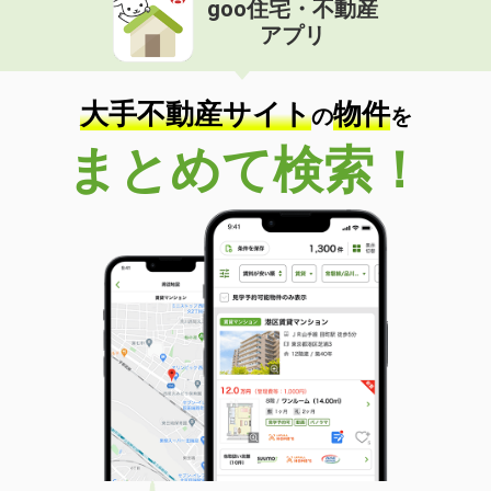
goo住宅・不動産
価 格
5.40万円
アプリ
住 所
熊本県熊本市中央区上鍛冶屋町
専有面積
29.6m²
間取り
ワンルーム
大手不動産サイト
物件
の
を
熊本県熊本市東区新南部６丁目
まとめて検索！
価 格
2.40万円
住 所
熊本県熊本市東区新南部６丁目
専有面積
20.48m²
間取り
1K
熊本県熊本市北区龍田１丁目
価 格
6.10万円
住 所
熊本県熊本市北区龍田１丁目
専有面積
57.54m²
間取り
2LDK
熊本県熊本市中央区新大江１丁目