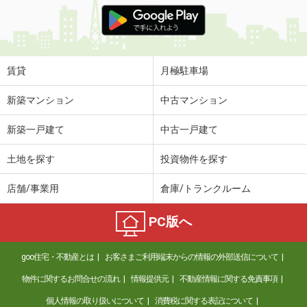
価 格
5.30万円
住 所
熊本県熊本市中央区新大江１丁目
専有面積
28.16m²
間取り
1K
賃貸
月極駐車場
熊本県熊本市東区上南部２丁目
新築マンション
中古マンション
価 格
6.50万円
新築一戸建て
中古一戸建て
住 所
熊本県熊本市東区上南部２丁目
専有面積
45.42m²
土地を探す
投資物件を探す
間取り
1LDK
店舗/事業用
倉庫/トランクルーム
熊本県阿蘇市三久保
PC版へ
価 格
6.30万円
住 所
熊本県阿蘇市三久保
goo住宅・不動産とは
お客さまご利用端末からの情報の外部送信について
専有面積
69m²
間取り
3LDK
物件に関するお問合せの流れ
情報提供元
不動産情報に関する免責事項
個人情報の取り扱いについて
消費税に関する表記について
熊本県熊本市北区楠４丁目