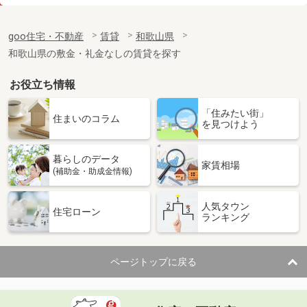
価 格
4.80万円
住 所
和歌山県岩出市根来
goo住宅・不動産
賃貸
和歌山県
専有面積
23.61m²
和歌山県の敷金・礼金なしの賃貸を探す
間取り
1K
お役立ち情報
和歌山県和歌山市新在家
「住みたい街」
価 格
5.25万円
住まいのコラム
を見つけよう
住 所
和歌山県和歌山市新在家
専有面積
32.94m²
暮らしのデータ
間取り
ワンルーム
家賃相場
(補助金・助成金情報)
和歌山県和歌山市北新博労町
人気タウン
住宅ローン
ランキング
価 格
4.30万円
住 所
和歌山県和歌山市北新博労町
専有面積
19.87m²
ページトップに戻る
間取り
1K
和歌山県和歌山市中之島