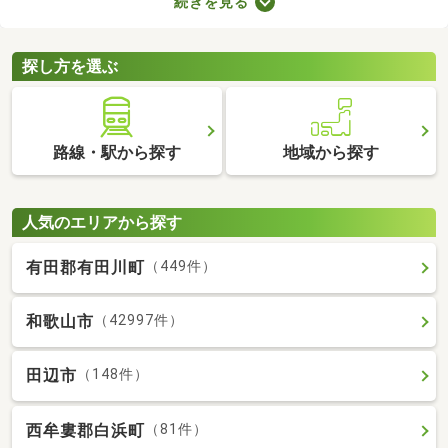
続きを見る
用意しなければなりません。新生活に必要な家具や家電、インテ
リアにお金を使いたい方は、敷金・礼金なし物件から気になるお
部屋を見つけましょう。
探し方を選ぶ
路線・駅から探す
地域から探す
人気のエリアから探す
有田郡有田川町
（449件）
和歌山市
（42997件）
田辺市
（148件）
西牟婁郡白浜町
（81件）