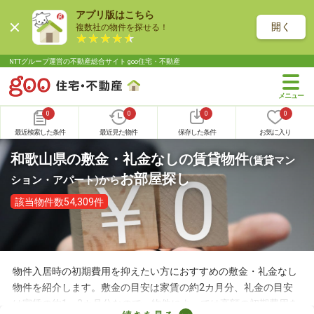
アプリ版はこちら
開く
複数社の物件を探せる！
NTTグループ運営の不動産総合サイト goo住宅・不動産
0
0
0
0
最近検索した条件
最近見た物件
保存した条件
お気に入り
和歌山県の敷金・礼金なしの賃貸物件
(賃貸マン
お部屋探し
ション・アパート)
から
該当物件数54,309件
物件入居時の初期費用を抑えたい方におすすめの敷金・礼金なし
物件を紹介します。敷金の目安は家賃の約2カ月分、礼金の目安
は家賃の約1～2カ月分なので、物件によっては高額の初期費用を