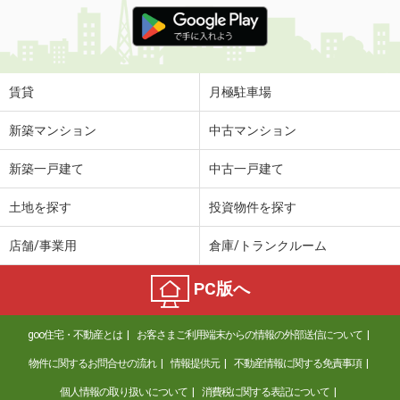
価 格
5.90万円
住 所
和歌山県和歌山市松江東２丁目
専有面積
67.3m²
間取り
2LDK
賃貸
月極駐車場
和歌山県和歌山市加納
新築マンション
中古マンション
価 格
5.90万円
新築一戸建て
中古一戸建て
住 所
和歌山県和歌山市加納
専有面積
31.21m²
土地を探す
投資物件を探す
間取り
1K
店舗/事業用
倉庫/トランクルーム
和歌山県紀の川市中三谷
PC版へ
価 格
4.85万円
住 所
和歌山県紀の川市中三谷
goo住宅・不動産とは
お客さまご利用端末からの情報の外部送信について
専有面積
58.86m²
間取り
2LDK
物件に関するお問合せの流れ
情報提供元
不動産情報に関する免責事項
個人情報の取り扱いについて
消費税に関する表記について
和歌山県和歌山市中之島