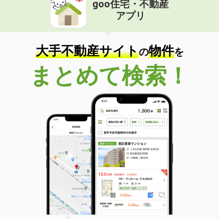
goo住宅・不動産
価 格
5.90万円
アプリ
住 所
和歌山県和歌山市中之島
専有面積
34.46m²
間取り
1LDK
大手不動産サイト
物件
の
を
和歌山県和歌山市和歌浦南２丁目
まとめて検索！
価 格
5.28万円
住 所
和歌山県和歌山市和歌浦南２丁目
専有面積
39.89m²
間取り
1LDK
和歌山県紀の川市中三谷
価 格
4.85万円
住 所
和歌山県紀の川市中三谷
専有面積
58.86m²
間取り
2LDK
和歌山県和歌山市松江東２丁目