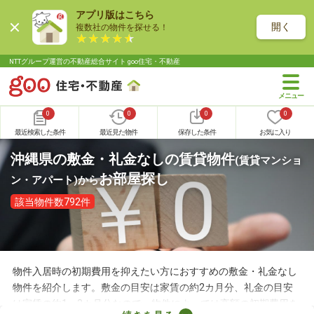
アプリ版はこちら
開く
複数社の物件を探せる！
NTTグループ運営の不動産総合サイト goo住宅・不動産
0
0
0
0
最近検索した条件
最近見た物件
保存した条件
お気に入り
沖縄県の敷金・礼金なしの賃貸物件
(賃貸マンショ
お部屋探し
ン・アパート)
から
該当物件数792件
物件入居時の初期費用を抑えたい方におすすめの敷金・礼金なし
物件を紹介します。敷金の目安は家賃の約2カ月分、礼金の目安
は家賃の約1～2カ月分なので、物件によっては高額の初期費用を