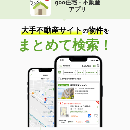
goo住宅・不動産
価 格
4.60万円
アプリ
住 所
沖縄県島尻郡南風原町字照屋
専有面積
22.5m²
間取り
ワンルーム
大手不動産サイト
物件
の
を
沖縄県那覇市安謝２丁目
まとめて検索！
価 格
11.70万円
住 所
沖縄県那覇市安謝２丁目
専有面積
35.88m²
間取り
1LDK
沖縄県那覇市安謝２丁目
価 格
11.50万円
住 所
沖縄県那覇市安謝２丁目
専有面積
35.88m²
間取り
1LDK
沖縄県那覇市安謝２丁目