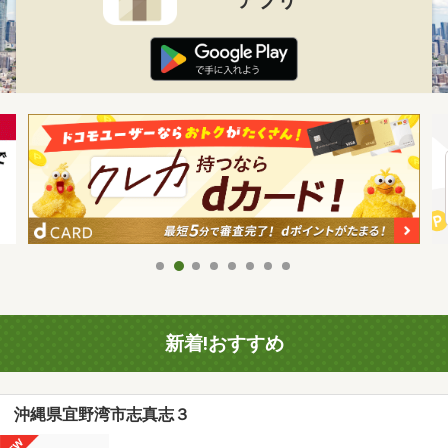
新着!おすすめ
沖縄県宜野湾市志真志３