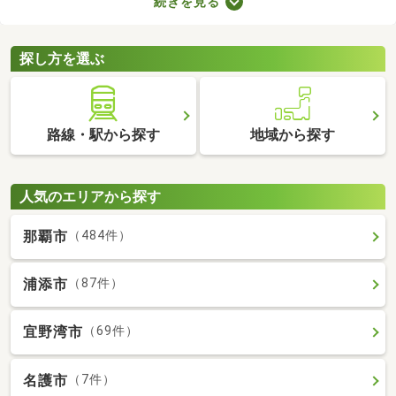
続きを見る
用意しなければなりません。新生活に必要な家具や家電、インテ
リアにお金を使いたい方は、敷金・礼金なし物件から気になるお
部屋を見つけましょう。
探し方を選ぶ
路線・駅から探す
地域から探す
人気のエリアから探す
那覇市
（484件）
浦添市
（87件）
宜野湾市
（69件）
名護市
（7件）