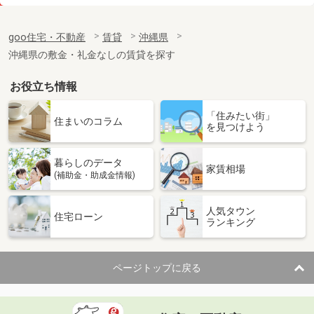
価 格
7.10万円
住 所
沖縄県那覇市曙３丁目
goo住宅・不動産
賃貸
沖縄県
専有面積
25.2m²
沖縄県の敷金・礼金なしの賃貸を探す
間取り
1K
お役立ち情報
沖縄県那覇市安謝２丁目
「住みたい街」
価 格
11.60万円
住まいのコラム
を見つけよう
住 所
沖縄県那覇市安謝２丁目
専有面積
35.88m²
暮らしのデータ
間取り
1LDK
家賃相場
(補助金・助成金情報)
沖縄県那覇市安謝２丁目
人気タウン
住宅ローン
ランキング
価 格
11.50万円
住 所
沖縄県那覇市安謝２丁目
専有面積
35.88m²
ページトップに戻る
間取り
1LDK
沖縄県島尻郡南風原町字照屋