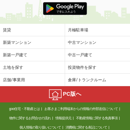
価 格
11.80万円
住 所
沖縄県那覇市安謝２丁目
専有面積
35.88m²
間取り
1LDK
賃貸
月極駐車場
沖縄県那覇市字天久
新築マンション
中古マンション
価 格
3.50万円
新築一戸建て
中古一戸建て
住 所
沖縄県那覇市字天久
専有面積
19m²
土地を探す
投資物件を探す
間取り
ワンルーム
店舗/事業用
倉庫/トランクルーム
沖縄県那覇市字安里
PC版へ
価 格
10.20万円
住 所
沖縄県那覇市字安里
goo住宅・不動産とは
お客さまご利用端末からの情報の外部送信について
専有面積
41.4m²
間取り
1LDK
物件に関するお問合せの流れ
情報提供元
不動産情報に関する免責事項
個人情報の取り扱いについて
消費税に関する表記について
沖縄県宜野湾市野嵩２