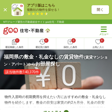
アプリ版はこちら
開く
複数社の物件を探せる！
NTTグループ運営の不動産総合サイト goo住宅・不動産
0
0
0
0
最近検索した条件
最近見た物件
保存した条件
お気に入り
福岡県の敷金・礼金なしの賃貸物件
(賃貸マンショ
お部屋探し
ン・アパート)
から
該当物件数140,370件
物件入居時の初期費用を抑えたい方におすすめの敷金・礼金なし
物件を紹介します。敷金の目安は家賃の約2カ月分、礼金の目安
は家賃の約1～2カ月分なので、物件によっては高額の初期費用を