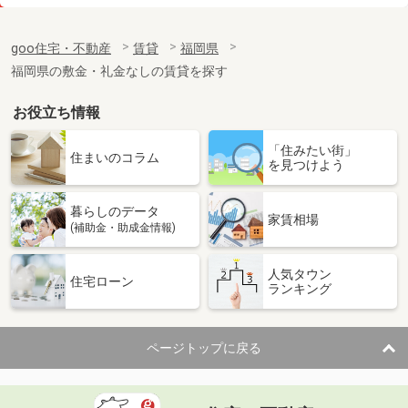
価 格
5.90万円
住 所
福岡県福岡市博多区千代４丁目
goo住宅・不動産
賃貸
福岡県
専有面積
24.96m²
福岡県の敷金・礼金なしの賃貸を探す
間取り
1K
お役立ち情報
福岡県久留米市津福今町
「住みたい街」
価 格
6.50万円
住まいのコラム
を見つけよう
住 所
福岡県久留米市津福今町
専有面積
55m²
暮らしのデータ
間取り
2LDK
家賃相場
(補助金・助成金情報)
福岡県久留米市荒木町荒木
人気タウン
住宅ローン
ランキング
価 格
4.65万円
住 所
福岡県久留米市荒木町荒木
専有面積
33.39m²
ページトップに戻る
間取り
1LDK
福岡県大牟田市大字手鎌