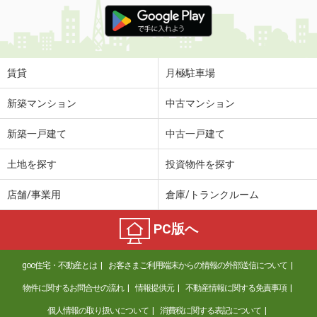
価 格
5.70万円
住 所
福岡県福岡市東区唐原７丁目
専有面積
37.09m²
間取り
1LDK
賃貸
月極駐車場
福岡県筑紫野市原田３
新築マンション
中古マンション
価 格
4.90万円
新築一戸建て
中古一戸建て
住 所
福岡県筑紫野市原田３
専有面積
29.96m²
土地を探す
投資物件を探す
間取り
1K
店舗/事業用
倉庫/トランクルーム
福岡県八女市稲富
PC版へ
価 格
4.15万円
住 所
福岡県八女市稲富
goo住宅・不動産とは
お客さまご利用端末からの情報の外部送信について
専有面積
42.8m²
間取り
1LDK
物件に関するお問合せの流れ
情報提供元
不動産情報に関する免責事項
個人情報の取り扱いについて
消費税に関する表記について
福岡県八女市前古賀