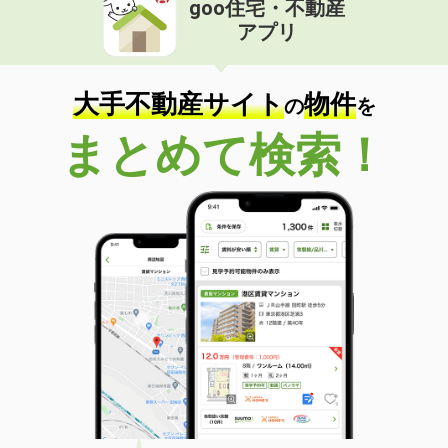
goo住宅・不動産
価 格
5.35万円
アプリ
住 所
福岡県大牟田市大字手鎌
専有面積
50.05m²
間取り
1LDK
大手不動産サイト
物件
の
を
福岡県福岡市南区向野２
まとめて検索！
価 格
13.80万円
住 所
福岡県福岡市南区向野２
専有面積
61.83m²
間取り
1LDK
福岡県福岡市博多区吉塚５
価 格
6.20万円
住 所
福岡県福岡市博多区吉塚５
専有面積
24.19m²
間取り
1K
福岡県福岡市東区唐原７丁目