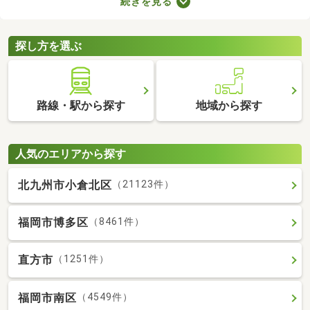
続きを見る
用意しなければなりません。新生活に必要な家具や家電、インテ
リアにお金を使いたい方は、敷金・礼金なし物件から気になるお
部屋を見つけましょう。
探し方を選ぶ
路線・駅から探す
地域から探す
人気のエリアから探す
北九州市小倉北区
（21123件）
福岡市博多区
（8461件）
直方市
（1251件）
福岡市南区
（4549件）