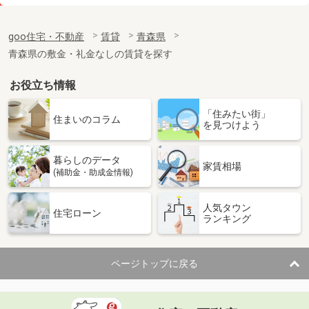
価 格
6.10万円
住 所
青森県八戸市小中野３丁目
goo住宅・不動産
賃貸
青森県
専有面積
60.19m²
青森県の敷金・礼金なしの賃貸を探す
間取り
2LDK
お役立ち情報
青森県青森市西大野１丁目
「住みたい街」
価 格
7万円
住まいのコラム
を見つけよう
住 所
青森県青森市西大野１丁目
専有面積
43.12m²
暮らしのデータ
間取り
1LDK
家賃相場
(補助金・助成金情報)
青森県八戸市南白山台１
人気タウン
住宅ローン
ランキング
価 格
5.40万円
住 所
青森県八戸市南白山台１
専有面積
65.07m²
ページトップに戻る
間取り
3DK
青森県八戸市下長３