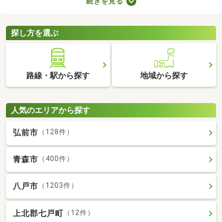
続きを見る
用意しなければなりません。新生活に必要な家具や家電、インテ
リアにお金を使いたい方は、敷金・礼金なし物件から気になるお
部屋を見つけましょう。
探し方を選ぶ
路線・駅から探す
地域から探す
人気のエリアから探す
弘前市
（128件）
青森市
（400件）
八戸市
（1203件）
上北郡七戸町
（12件）