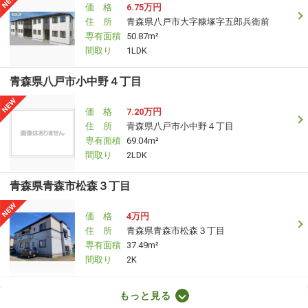
価 格
6.75万円
住 所
青森県八戸市大字糠塚字五郎兵衛前
専有面積
50.87m²
間取り
1LDK
青森県八戸市小中野４丁目
価 格
7.20万円
住 所
青森県八戸市小中野４丁目
専有面積
69.04m²
間取り
2LDK
青森県青森市松森３丁目
価 格
4万円
住 所
青森県青森市松森３丁目
専有面積
37.49m²
間取り
2K
青森県八戸市小中野３丁目
もっと見る