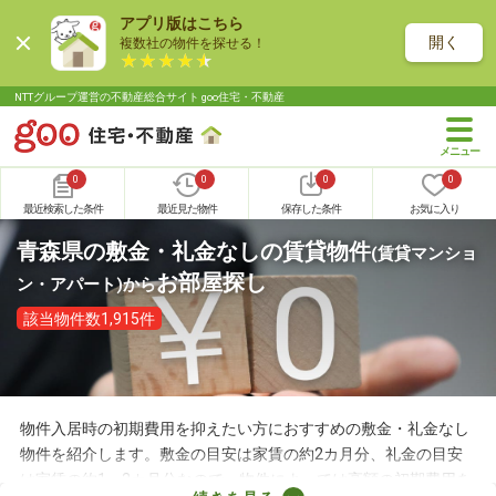
アプリ版はこちら
開く
複数社の物件を探せる！
NTTグループ運営の不動産総合サイト goo住宅・不動産
0
0
0
0
最近検索した条件
最近見た物件
保存した条件
お気に入り
青森県の敷金・礼金なしの賃貸物件
(賃貸マンショ
お部屋探し
ン・アパート)
から
該当物件数1,915件
物件入居時の初期費用を抑えたい方におすすめの敷金・礼金なし
物件を紹介します。敷金の目安は家賃の約2カ月分、礼金の目安
は家賃の約1～2カ月分なので、物件によっては高額の初期費用を