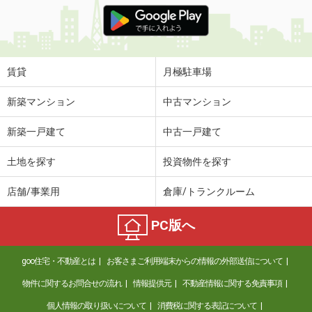
価 格
5.40万円
住 所
青森県八戸市大字新井田字後庵
専有面積
48.38m²
間取り
1LDK
賃貸
月極駐車場
青森県八戸市沼館１
新築マンション
中古マンション
価 格
5万円
新築一戸建て
中古一戸建て
住 所
青森県八戸市沼館１
専有面積
35.1m²
土地を探す
投資物件を探す
間取り
1LDK
店舗/事業用
倉庫/トランクルーム
青森県八戸市根城１
PC版へ
価 格
4.60万円
住 所
青森県八戸市根城１
goo住宅・不動産とは
お客さまご利用端末からの情報の外部送信について
専有面積
26.08m²
間取り
1K
物件に関するお問合せの流れ
情報提供元
不動産情報に関する免責事項
個人情報の取り扱いについて
消費税に関する表記について
青森県八戸市大字湊町字下条