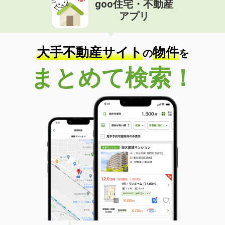
goo住宅・不動産
価 格
4.80万円
アプリ
住 所
青森県八戸市下長３
専有面積
58.34m²
間取り
2LDK
大手不動産サイト
物件
の
を
青森県八戸市大字糠塚字五郎兵衛前
まとめて検索！
価 格
6.75万円
住 所
青森県八戸市大字糠塚字五郎兵衛前
専有面積
50.87m²
間取り
1LDK
青森県八戸市大字長苗代字上碇田
価 格
7.20万円
住 所
青森県八戸市大字長苗代字上碇田
専有面積
74.32m²
間取り
3LDK
青森県八戸市大字新井田字後庵