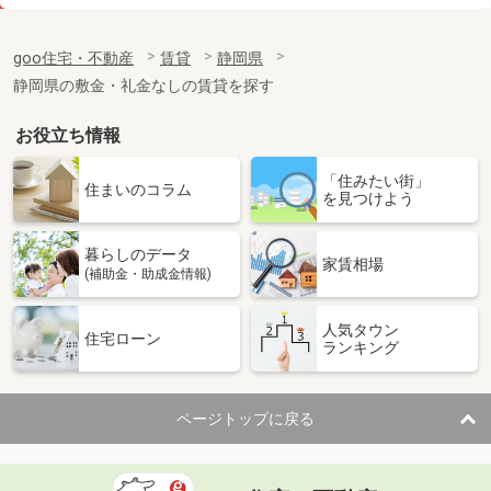
価 格
5.20万円
住 所
静岡県焼津市三ケ名
goo住宅・不動産
賃貸
静岡県
専有面積
33.2m²
静岡県の敷金・礼金なしの賃貸を探す
間取り
1K
お役立ち情報
静岡県焼津市三ケ名
「住みたい街」
価 格
6.20万円
住まいのコラム
を見つけよう
住 所
静岡県焼津市三ケ名
専有面積
44.21m²
暮らしのデータ
間取り
1LDK
家賃相場
(補助金・助成金情報)
静岡県裾野市岩波
人気タウン
住宅ローン
ランキング
価 格
5.50万円
住 所
静岡県裾野市岩波
専有面積
31.4m²
ページトップに戻る
間取り
1K
静岡県浜松市浜名区都田町