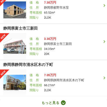
価 格
7.30万円
住 所
静岡県裾野市水窪
専有面積
65.52m²
間取り
2LDK
静岡県富士市三新田
価 格
3.30万円
住 所
静岡県富士市三新田
専有面積
34.35m²
間取り
2DK
静岡県静岡市清水区木の下町
価 格
7.05万円
住 所
静岡県静岡市清水区木の下町
専有面積
66.21m²
間取り
2LDK
静岡県焼津市三ケ名
もっと見る