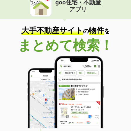
goo住宅・不動産
価 格
3.80万円
アプリ
住 所
静岡県浜松市浜名区都田町
専有面積
26.49m²
間取り
1K
大手不動産サイト
物件
の
を
静岡県焼津市三ケ名
まとめて検索！
価 格
6万円
住 所
静岡県焼津市三ケ名
専有面積
44.32m²
間取り
1LDK
静岡県浜松市浜名区寺島
価 格
5.90万円
住 所
静岡県浜松市浜名区寺島
専有面積
48.18m²
間取り
1LDK
静岡県掛川市逆川