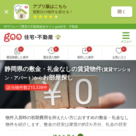
アプリ版はこちら
開く
複数社の物件を探せる！
NTTグループ運営の不動産総合サイト goo住宅・不動産
0
0
0
0
最近検索した条件
最近見た物件
保存した条件
お気に入り
静岡県の敷金・礼金なしの賃貸物件
(賃貸マンショ
お部屋探し
ン・アパート)
から
該当物件数210,338件
物件入居時の初期費用を抑えたい方におすすめの敷金・礼金なし
物件を紹介します。敷金の目安は家賃の約2カ月分、礼金の目安
は家賃の約1～2カ月分なので、物件によっては高額の初期費用を