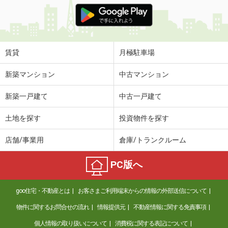
価 格
5.50万円
住 所
静岡県掛川市逆川
専有面積
55.13m²
間取り
2LDK
賃貸
月極駐車場
静岡県磐田市見付
新築マンション
中古マンション
価 格
4.10万円
新築一戸建て
中古一戸建て
住 所
静岡県磐田市見付
専有面積
23.18m²
土地を探す
投資物件を探す
間取り
1K
店舗/事業用
倉庫/トランクルーム
静岡県浜松市中央区和合町
PC版へ
価 格
3.50万円
住 所
静岡県浜松市中央区和合町
goo住宅・不動産とは
お客さまご利用端末からの情報の外部送信について
専有面積
24.98m²
間取り
1K
物件に関するお問合せの流れ
情報提供元
不動産情報に関する免責事項
個人情報の取り扱いについて
消費税に関する表記について
静岡県湖西市古見