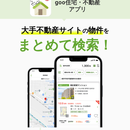
goo住宅・不動産
価 格
6.60万円
アプリ
住 所
埼玉県比企郡滑川町月の輪６
専有面積
23.18m²
間取り
1K
大手不動産サイト
物件
の
を
埼玉県さいたま市南区南浦和３丁目
まとめて検索！
価 格
11.58万円
住 所
埼玉県さいたま市南区南浦和３丁目
専有面積
51.2m²
間取り
2DK
埼玉県川口市上青木２丁目
価 格
8.65万円
住 所
埼玉県川口市上青木２丁目
専有面積
28.87m²
間取り
1K
埼玉県比企郡滑川町大字羽尾