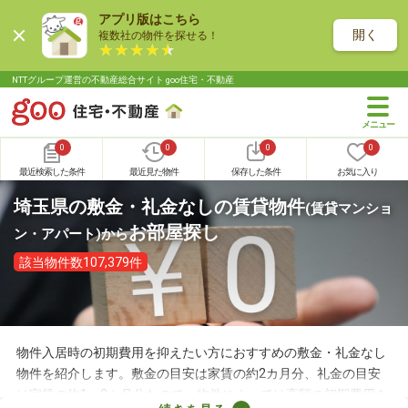
アプリ版はこちら
開く
複数社の物件を探せる！
NTTグループ運営の不動産総合サイト goo住宅・不動産
0
0
0
0
最近検索した条件
最近見た物件
保存した条件
お気に入り
埼玉県の敷金・礼金なしの賃貸物件
(賃貸マンショ
お部屋探し
ン・アパート)
から
該当物件数107,379件
物件入居時の初期費用を抑えたい方におすすめの敷金・礼金なし
物件を紹介します。敷金の目安は家賃の約2カ月分、礼金の目安
は家賃の約1～2カ月分なので、物件によっては高額の初期費用を