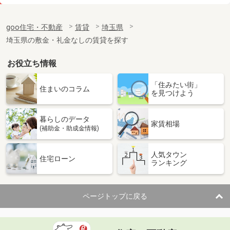
価 格
7.60万円
住 所
埼玉県川口市南鳩ヶ谷５丁目
goo住宅・不動産
賃貸
埼玉県
専有面積
21.93m²
埼玉県の敷金・礼金なしの賃貸を探す
間取り
1K
お役立ち情報
埼玉県東松山市美原町２
「住みたい街」
価 格
7.80万円
住まいのコラム
を見つけよう
住 所
埼玉県東松山市美原町２
専有面積
26.08m²
暮らしのデータ
間取り
1K
家賃相場
(補助金・助成金情報)
埼玉県東松山市美原町２
人気タウン
住宅ローン
ランキング
価 格
8.20万円
住 所
埼玉県東松山市美原町２
専有面積
26.08m²
ページトップに戻る
間取り
1K
埼玉県比企郡滑川町月の輪６