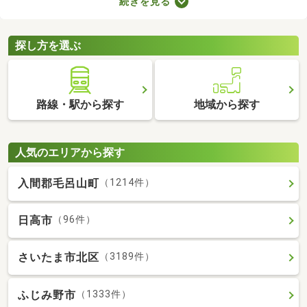
続きを見る
用意しなければなりません。新生活に必要な家具や家電、インテ
リアにお金を使いたい方は、敷金・礼金なし物件から気になるお
部屋を見つけましょう。
探し方を選ぶ
路線・駅から探す
地域から探す
人気のエリアから探す
入間郡毛呂山町
（1214件）
日高市
（96件）
さいたま市北区
（3189件）
ふじみ野市
（1333件）