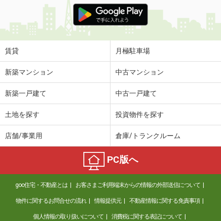
価 格
5.50万円
住 所
埼玉県比企郡滑川町大字羽尾
専有面積
28.02m²
間取り
1K
賃貸
月極駐車場
埼玉県春日部市粕壁
新築マンション
中古マンション
価 格
7万円
新築一戸建て
中古一戸建て
住 所
埼玉県春日部市粕壁
専有面積
40.36m²
土地を探す
投資物件を探す
間取り
1LDK
店舗/事業用
倉庫/トランクルーム
埼玉県川口市並木３丁目
PC版へ
価 格
9.80万円
住 所
埼玉県川口市並木３丁目
goo住宅・不動産とは
お客さまご利用端末からの情報の外部送信について
専有面積
20.59m²
間取り
1K
物件に関するお問合せの流れ
情報提供元
不動産情報に関する免責事項
個人情報の取り扱いについて
消費税に関する表記について
埼玉県東松山市高坂７