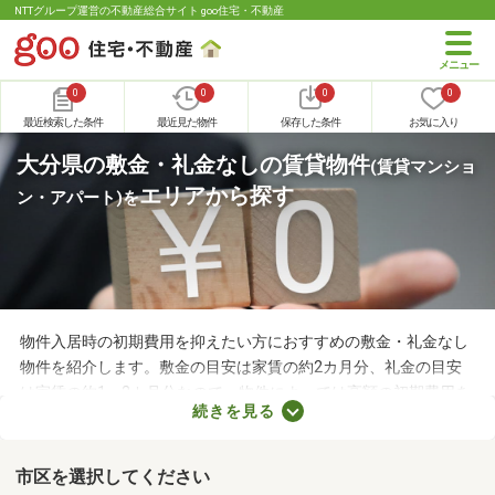
NTTグループ運営の不動産総合サイト goo住宅・不動産
0
0
0
0
最近検索した条件
最近見た物件
保存した条件
お気に入り
大分県の敷金・礼金なしの賃貸物件
(賃貸マンショ
エリアから探す
ン・アパート)
を
物件入居時の初期費用を抑えたい方におすすめの敷金・礼金なし
物件を紹介します。敷金の目安は家賃の約2カ月分、礼金の目安
は家賃の約1～2カ月分なので、物件によっては高額の初期費用を
続きを見る
用意しなければなりません。新生活に必要な家具や家電、インテ
リアにお金を使いたい方は、敷金・礼金なし物件から気になるお
部屋を見つけましょう。
市区を選択してください