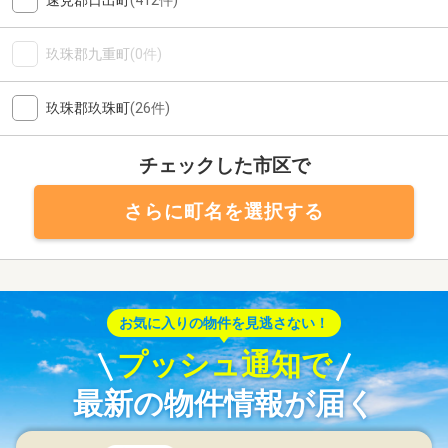
速見郡日出町
(412件)
玖珠郡九重町
(0件)
玖珠郡玖珠町
(26件)
チェックした市区で
さらに町名を選択する
お気に入りの物件を見逃さない！
プッシュ通知で
最新の物件情報が届く