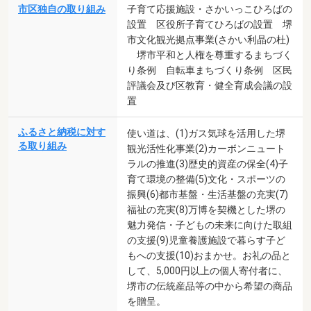
市区独自の取り組み
子育て応援施設・さかいっこひろばの
設置 区役所子育てひろばの設置 堺
市文化観光拠点事業(さかい利晶の杜)
堺市平和と人権を尊重するまちづく
り条例 自転車まちづくり条例 区民
評議会及び区教育・健全育成会議の設
置
ふるさと納税に対す
使い道は、(1)ガス気球を活用した堺
る取り組み
観光活性化事業(2)カーボンニュート
ラルの推進(3)歴史的資産の保全(4)子
育て環境の整備(5)文化・スポーツの
振興(6)都市基盤・生活基盤の充実(7)
福祉の充実(8)万博を契機とした堺の
魅力発信・子どもの未来に向けた取組
の支援(9)児童養護施設で暮らす子ど
もへの支援(10)おまかせ。お礼の品と
して、5,000円以上の個人寄付者に、
堺市の伝統産品等の中から希望の商品
を贈呈。