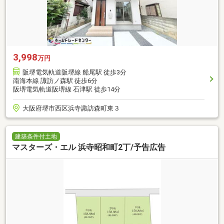
3,998
万円
阪堺電気軌道阪堺線 船尾駅 徒歩3分
南海本線 諏訪ノ森駅 徒歩6分
阪堺電気軌道阪堺線 石津駅 徒歩14分
大阪府堺市西区浜寺諏訪森町東３
建築条件付土地
マスターズ・エル 浜寺昭和町2丁/予告広告