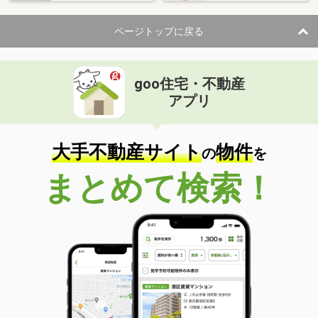
ページトップに戻る
goo住宅・不動産
アプリ
大手不動産サイト
物件
の
を
まとめて検索！