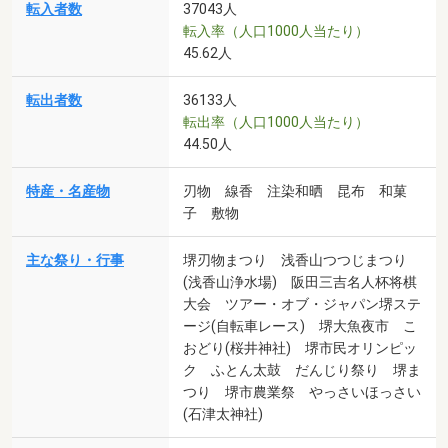
転入者数
37043人
転入率（人口1000人当たり）
45.62人
転出者数
36133人
転出率（人口1000人当たり）
44.50人
特産・名産物
刃物 線香 注染和晒 昆布 和菓
子 敷物
主な祭り・行事
堺刃物まつり 浅香山つつじまつり
(浅香山浄水場) 阪田三吉名人杯将棋
大会 ツアー・オブ・ジャパン堺ステ
ージ(自転車レース) 堺大魚夜市 こ
おどり(桜井神社) 堺市民オリンピッ
ク ふとん太鼓 だんじり祭り 堺ま
つり 堺市農業祭 やっさいほっさい
(石津太神社)