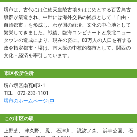
堺市は、古代には仁徳天皇陵古墳をはじめとする百舌鳥古
墳群が築造され、中世には海外交易の拠点として「自由・
自治都市」を形成し、わが国の経済、文化の中心地として
繁栄してきました。戦後、臨海コンビナートと泉北ニュー
タウンの造成により、現在の姿に。83万人の人口を有する
政令指定都市・堺は、南大阪の中核的都市として、関西の
文化・経済を牽引しています。
市区役所住所
堺市堺区南瓦町3-1
TEL：072-233-1101
堺市のホームページ
この市区の駅
上野芝、 津久野、 鳳、 石津川、 諏訪ノ森、 浜寺公園、 石