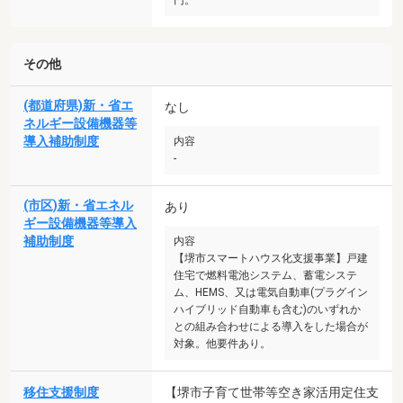
その他
(都道府県)新・省エ
なし
ネルギー設備機器等
導入補助制度
内容
-
(市区)新・省エネル
あり
ギー設備機器等導入
補助制度
内容
【堺市スマートハウス化支援事業】戸建
住宅で燃料電池システム、蓄電システ
ム、HEMS、又は電気自動車(プラグイン
ハイブリッド自動車も含む)のいずれか
との組み合わせによる導入をした場合が
対象。他要件あり。
移住支援制度
【堺市子育て世帯等空き家活用定住支