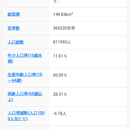
す。
2
総面積
149.83km
世帯数
365535世帯
人口総数
811993人
年少人口率(15歳未
11.61％
満)
生産年齢人口率(15
60.09％
～64歳)
高齢人口率(65歳以
28.31％
上)
人口増減数(人口100
-6.18人
0人当たり)