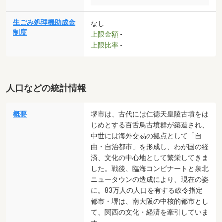
生ごみ処理機助成金
なし
制度
上限金額
-
上限比率
-
人口などの統計情報
概要
堺市は、古代には仁徳天皇陵古墳をは
じめとする百舌鳥古墳群が築造され、
中世には海外交易の拠点として「自
由・自治都市」を形成し、わが国の経
済、文化の中心地として繁栄してきま
した。戦後、臨海コンビナートと泉北
ニュータウンの造成により、現在の姿
に。83万人の人口を有する政令指定
都市・堺は、南大阪の中核的都市とし
て、関西の文化・経済を牽引していま