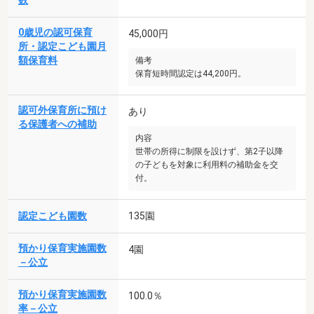
数
0歳児の認可保育
45,000円
所・認定こども園月
額保育料
備考
保育短時間認定は44,200円。
認可外保育所に預け
あり
る保護者への補助
内容
世帯の所得に制限を設けず、第2子以降
の子どもを対象に利用料の補助金を交
付。
認定こども園数
135園
預かり保育実施園数
4園
－公立
預かり保育実施園数
100.0％
率－公立