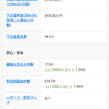
で20m3の月額)
下水道料金(20m3を
堺市2821円
使用した場合の月
額)
下水道普及率
98.5％
安心・安全
建物火災出火件数
115件
人口10000人当たり
1.39件
刑法犯認知件数
6187件
人口1000人当たり
7.49件
ハザード・防災マッ
あり
プ