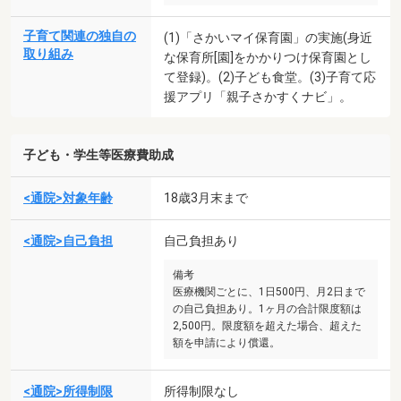
子育て関連の独自の
(1)「さかいマイ保育園」の実施(身近
取り組み
な保育所[園]をかかりつけ保育園とし
て登録)。(2)子ども食堂。(3)子育て応
援アプリ「親子さかすくナビ」。
子ども・学生等医療費助成
<通院>対象年齢
18歳3月末まで
<通院>自己負担
自己負担あり
備考
医療機関ごとに、1日500円、月2日まで
の自己負担あり。1ヶ月の合計限度額は
2,500円。限度額を超えた場合、超えた
額を申請により償還。
<通院>所得制限
所得制限なし