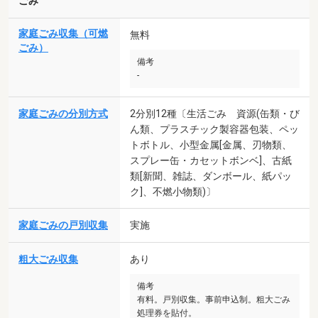
ごみ
家庭ごみ収集（可燃
無料
ごみ）
備考
-
家庭ごみの分別方式
2分別12種〔生活ごみ 資源(缶類・び
ん類、プラスチック製容器包装、ペッ
トボトル、小型金属[金属、刃物類、
スプレー缶・カセットボンベ]、古紙
類[新聞、雑誌、ダンボール、紙パッ
ク]、不燃小物類)〕
家庭ごみの戸別収集
実施
粗大ごみ収集
あり
備考
有料。戸別収集。事前申込制。粗大ごみ
処理券を貼付。