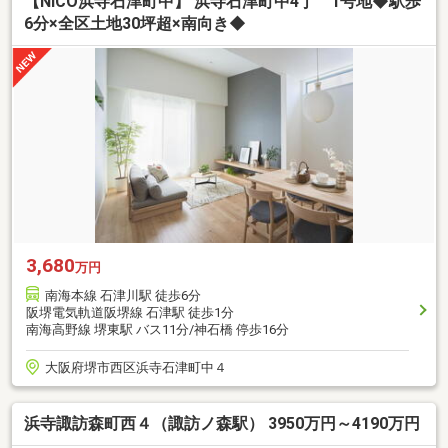
【NICO浜寺石津町中】 浜寺石津町中4丁 1号地◆駅歩
6分×全区土地30坪超×南向き◆
3,680
万円
南海本線 石津川駅 徒歩6分
阪堺電気軌道阪堺線 石津駅 徒歩1分
南海高野線 堺東駅 バス11分/神石橋 停歩16分
大阪府堺市西区浜寺石津町中４
浜寺諏訪森町西４（諏訪ノ森駅） 3950万円～4190万円