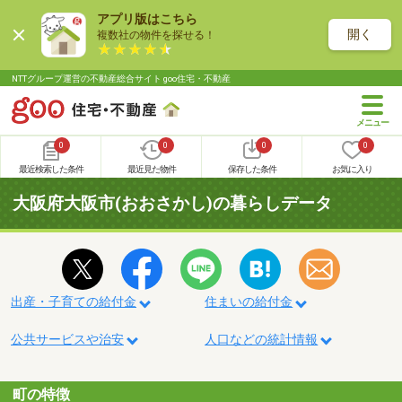
アプリ版はこちら
開く
複数社の物件を探せる！
NTTグループ運営の不動産総合サイト goo住宅・不動産
0
0
0
0
最近検索した条件
最近見た物件
保存した条件
お気に入り
大阪府大阪市(おおさかし)の暮らしデータ
出産・子育ての給付金
住まいの給付金
公共サービスや治安
人口などの統計情報
町の特徴