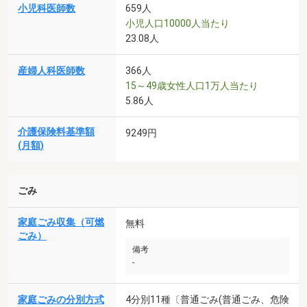
小児科医師数
659人
小児人口10000人当たり
23.08人
産婦人科医師数
366人
15～49歳女性人口1万人当たり
5.86人
介護保険料基準額
9249円
(月額)
ごみ
家庭ごみ収集（可燃
無料
ごみ）
備考
-
家庭ごみの分別方式
4分別11種〔普通ごみ(普通ごみ、危険