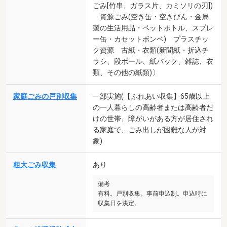
ごみ[竹串、ガラス片、カミソリの刃])
資源ごみ(空き缶・空きびん・金属
製の生活用品・ペットボトル、スプレ
ー缶・カセットボンベ) プラスチッ
ク資源 古紙・衣類(新聞紙・折込チ
ラシ、段ボール、紙パック、雑誌、衣
類、その他の紙類)〕
家庭ごみの戸別収集
一部実施(【ふれあい収集】65歳以上
の一人暮らしの高齢者または高齢者だ
けの世帯、障がいがある方が居住され
る家庭で、ごみ出しが困難な人が対
象)
粗大ごみ収集
あり
備考
有料。戸別収集。事前申込制。申込時に
収集日を決定。