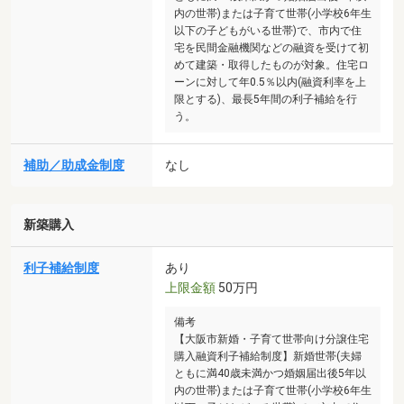
内の世帯)または子育て世帯(小学校6年生
以下の子どもがいる世帯)で、市内で住
宅を民間金融機関などの融資を受けて初
めて建築・取得したものが対象。住宅ロ
ーンに対して年0.5％以内(融資利率を上
限とする)、最長5年間の利子補給を行
う。
補助／助成金制度
なし
新築購入
利子補給制度
あり
上限金額
50万円
備考
【大阪市新婚・子育て世帯向け分譲住宅
購入融資利子補給制度】新婚世帯(夫婦
ともに満40歳未満かつ婚姻届出後5年以
内の世帯)または子育て世帯(小学校6年生