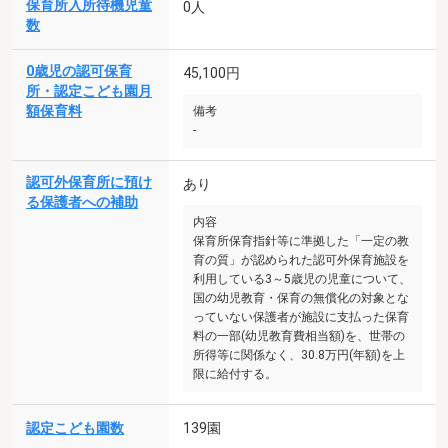
保育所入所待機児童
0人
数
0歳児の認可保育
45,100円
所・認定こども園月
額保育料
備考
-
認可外保育所に預け
あり
る保護者への補助
内容
保育所保育指針等に準拠した「一定の教
育の質」が認められた認可外保育施設を
利用している3～5歳児の児童について、
国の幼児教育・保育の無償化の対象とな
っていない保護者が施設に支払った保育
料の一部(幼児教育費相当額)を、世帯の
所得等に関係なく、30.8万円(年額)を上
限に給付する。
認定こども園数
139園