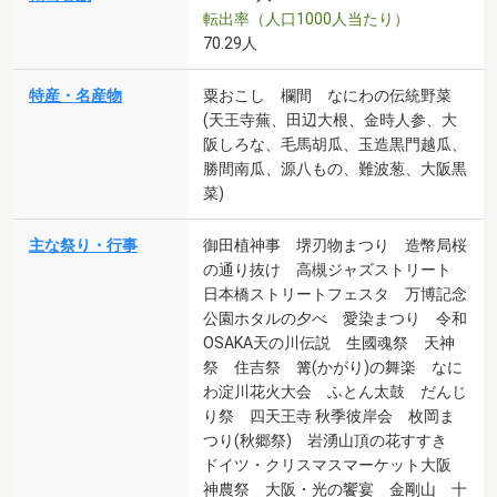
転出率（人口1000人当たり）
70.29人
特産・名産物
粟おこし 欄間 なにわの伝統野菜
(天王寺蕪、田辺大根、金時人参、大
阪しろな、毛馬胡瓜、玉造黒門越瓜、
勝間南瓜、源八もの、難波葱、大阪黒
菜)
主な祭り・行事
御田植神事 堺刃物まつり 造幣局桜
の通り抜け 高槻ジャズストリート
日本橋ストリートフェスタ 万博記念
公園ホタルの夕べ 愛染まつり 令和
OSAKA天の川伝説 生國魂祭 天神
祭 住吉祭 篝(かがり)の舞楽 なに
わ淀川花火大会 ふとん太鼓 だんじ
り祭 四天王寺 秋季彼岸会 枚岡ま
つり(秋郷祭) 岩湧山頂の花すすき
ドイツ・クリスマスマーケット大阪
神農祭 大阪・光の饗宴 金剛山 十