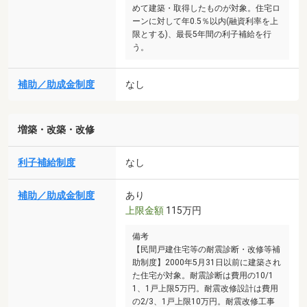
めて建築・取得したものが対象。住宅ロ
ーンに対して年0.5％以内(融資利率を上
限とする)、最長5年間の利子補給を行
う。
補助／助成金制度
なし
増築・改築・改修
利子補給制度
なし
補助／助成金制度
あり
上限金額
115万円
備考
【民間戸建住宅等の耐震診断・改修等補
助制度】2000年5月31日以前に建築され
た住宅が対象。耐震診断は費用の10/1
1、1戸上限5万円。耐震改修設計は費用
の2/3、1戸上限10万円。耐震改修工事