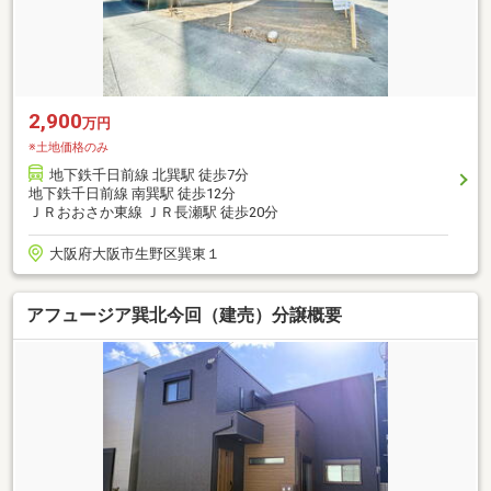
2,900
万円
※土地価格のみ
地下鉄千日前線 北巽駅 徒歩7分
地下鉄千日前線 南巽駅 徒歩12分
ＪＲおおさか東線 ＪＲ長瀬駅 徒歩20分
大阪府大阪市生野区巽東１
アフュージア巽北今回（建売）分譲概要