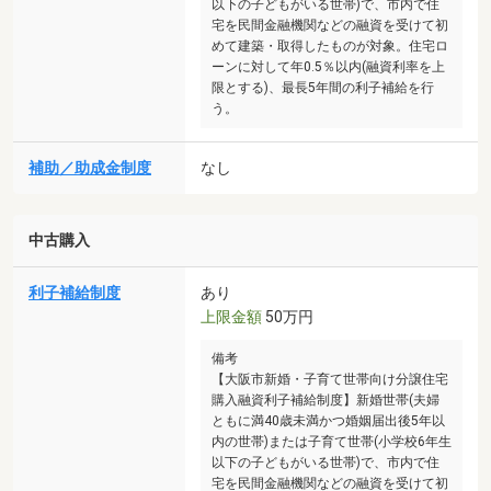
以下の子どもがいる世帯)で、市内で住
宅を民間金融機関などの融資を受けて初
めて建築・取得したものが対象。住宅ロ
ーンに対して年0.5％以内(融資利率を上
限とする)、最長5年間の利子補給を行
う。
補助／助成金制度
なし
中古購入
利子補給制度
あり
上限金額
50万円
備考
【大阪市新婚・子育て世帯向け分譲住宅
購入融資利子補給制度】新婚世帯(夫婦
ともに満40歳未満かつ婚姻届出後5年以
内の世帯)または子育て世帯(小学校6年生
以下の子どもがいる世帯)で、市内で住
宅を民間金融機関などの融資を受けて初