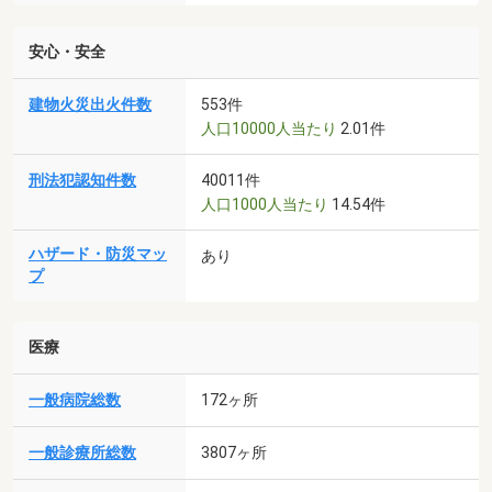
安心・安全
建物火災出火件数
553件
人口10000人当たり
2.01件
刑法犯認知件数
40011件
人口1000人当たり
14.54件
ハザード・防災マッ
あり
プ
医療
一般病院総数
172ヶ所
一般診療所総数
3807ヶ所