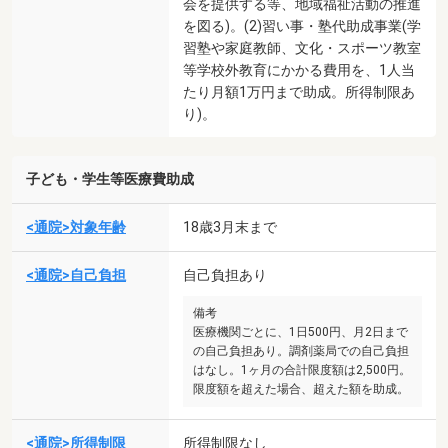
会を提供する等、地域福祉活動の推進
を図る)。(2)習い事・塾代助成事業(学
習塾や家庭教師、文化・スポーツ教室
等学校外教育にかかる費用を、1人当
たり月額1万円まで助成。所得制限あ
り)。
子ども・学生等医療費助成
<通院>対象年齢
18歳3月末まで
<通院>自己負担
自己負担あり
備考
医療機関ごとに、1日500円、月2日まで
の自己負担あり。調剤薬局での自己負担
はなし。1ヶ月の合計限度額は2,500円。
限度額を超えた場合、超えた額を助成。
<通院>所得制限
所得制限なし