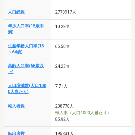
人口総数
2778917人
年少人口率(15歳未
10.28％
満)
生産年齢人口率(15
65.50％
～64歳)
高齢人口率(65歳以
24.23％
上)
人口増減数(人口100
7.71人
0人当たり)
転入者数
238778人
転入率（人口1000人当たり）
85.92人
転出者数
195331人