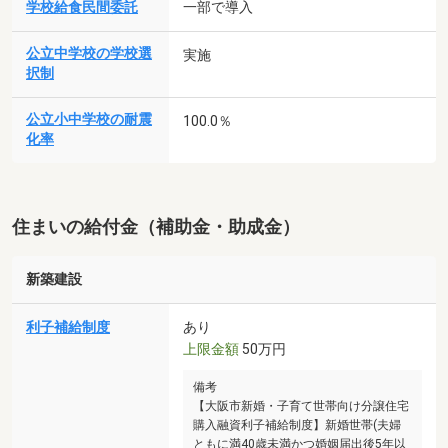
学校給食民間委託
一部で導入
公立中学校の学校選
実施
択制
公立小中学校の耐震
100.0％
化率
住まいの給付金（補助金・助成金）
新築建設
利子補給制度
あり
上限金額
50万円
備考
【大阪市新婚・子育て世帯向け分譲住宅
購入融資利子補給制度】新婚世帯(夫婦
ともに満40歳未満かつ婚姻届出後5年以