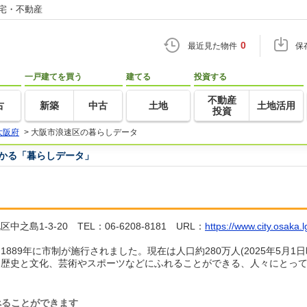
住宅・不動産
0
最近見た物件
保
一戸建てを買う
建てる
投資する
不動産
古
新築
中古
土地
土地活用
投資
大阪府
>
大阪市浪速区の暮らしデータ
つかる「暮らしデータ」
1-3-20 TEL：06-6208-8181 URL：
https://www.city.osaka.lg
89年に市制が施行されました。現在は人口約280万人(2025年5月1日時
、歴史と文化、芸術やスポーツなどにふれることができる、人々にとっ
べることができます