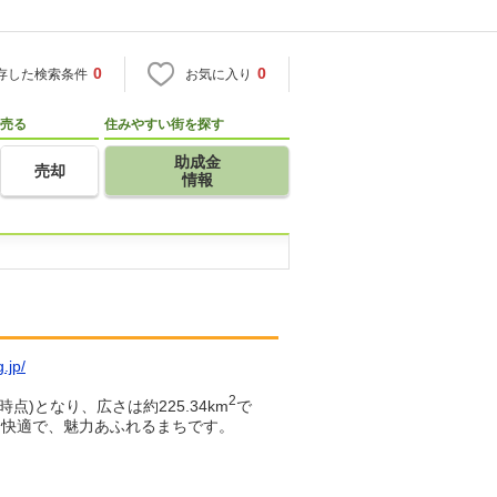
0
0
存した検索条件
お気に入り
売る
住みやすい街を探す
助成金
売却
情報
.jp/
2
点)となり、広さは約225.34km
で
て快適で、魅力あふれるまちです。