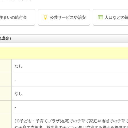
住まいの給付金
公共サービスや治安
人口などの
助成金）
なし
-
なし
-
(1)子ども・子育てプラザ(在宅での子育て家庭や地域での子
や子育て支援者、就学期の子どもが集い交流する機会を提供す