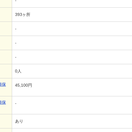
-
393ヶ所
-
-
-
0人
額保
45,100円
額保
-
あり