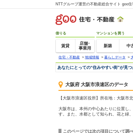
NTTグループ運営の不動産総合サイト goo
借りる
マンションを買う
店舗･
賃貸
新築
中
事業用
住宅・不動産
>
地域情報
>
暮らしデータ
>
あなたにとっての“住みやすい街”が見
大阪府 大阪市浪速区のデータ
【大阪市浪速区役所】所在地：大阪市北区中之島
大阪市は、本州の中心あたりに位置し、18
す。また、水都として知られ、花と緑
このページでは次の項目について調