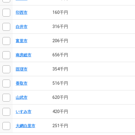
160千円
印西市
316千円
白井市
206千円
富里市
656千円
南房総市
354千円
匝瑳市
516千円
香取市
620千円
山武市
420千円
いすみ市
251千円
大網白里市