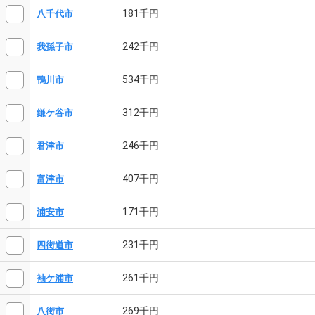
181千円
八千代市
242千円
我孫子市
534千円
鴨川市
312千円
鎌ケ谷市
246千円
君津市
407千円
富津市
171千円
浦安市
231千円
四街道市
261千円
袖ケ浦市
269千円
八街市