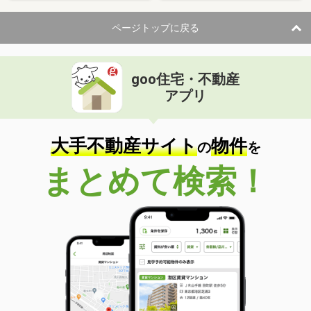
ページトップに戻る
goo住宅・不動産
アプリ
大手不動産サイト
物件
の
を
まとめて検索！