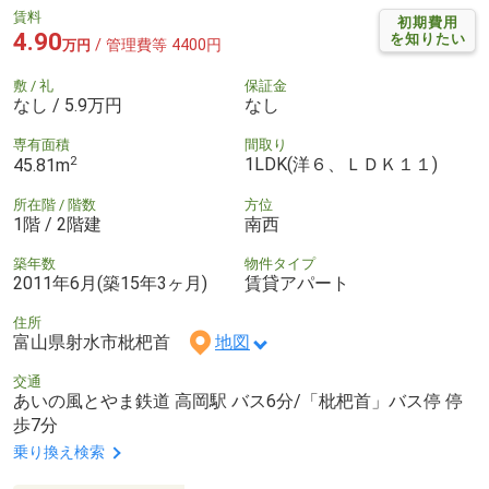
賃料
初期費用
4.90
を知りたい
/ 管理費等 4400円
万円
敷 / 礼
保証金
なし / 5.9万円
なし
専有面積
間取り
2
1LDK(洋６、ＬＤＫ１１)
45.81m
所在階 / 階数
方位
1階 / 2階建
南西
築年数
物件タイプ
2011年6月(築15年3ヶ月)
賃貸アパート
住所
富山県射水市枇杷首
地図
交通
あいの風とやま鉄道 高岡駅 バス6分/「枇杷首」バス停 停
歩7分
乗り換え検索