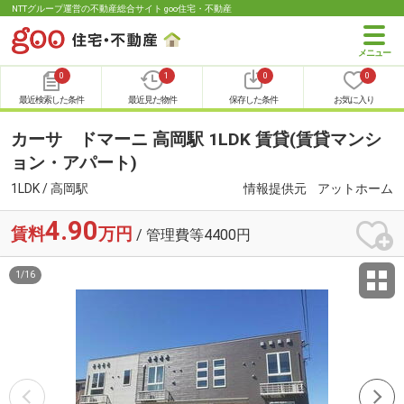
NTTグループ運営の不動産総合サイト goo住宅・不動産
0
1
0
0
最近検索した条件
最近見た物件
保存した条件
お気に入り
カーサ ドマーニ 高岡駅 1LDK 賃貸(賃貸マンシ
ョン・アパート)
1LDK / 高岡駅
情報提供元
アットホーム
4.90
賃料
万円
/ 管理費等4400円
1
/
16