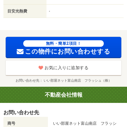
２．２％又は５．５％ ※ペット可は２．５万／２．
５％）・維持費等：町内会費５００円／月・管理形態／管
目安光熱費
-
理員の勤務形態：不在・「カーサ ドマーニ」：射水市エ
リアの新居にピッタリ。室内設備はＢＳ・エアコン・追い
焚きなどが揃っており、とても充実しています。駐輪場付
きの物件です。広々とした、専有面積４５．８１平米のス
ペース。指定の/クリーニング費用 60000円/鍵セット
無料・簡単2項目！
費 3300円
この物件にお問い合わせする
お気に入りに追加する
お問い合わせ先
いい部屋ネット富山南店 フラッシュ（株）
不動産会社情報
お問い合わせ先
商号
いい部屋ネット富山南店 フラッシ