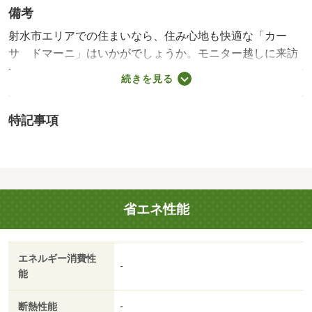
備考
射水市エリアでの住まいなら、住み心地も快適な「カー
サ ドマーニ」はいかがでしょうか。モニター越しに来訪
者を確認して、インターホンを通じて室内から会話するこ
続きを見る
とができます。忙しい朝でも鏡を見ながらサッと身支度を
整えることができる独立洗面台を採用しています。射水市
特記事項
エリアや高岡近くでお部屋探しをするなら、当社にお任せ
下さい。お客様の求めるお部屋がきっと見つかります。新
生活を失敗せず、スタートさせたいならこちらの「カー
サ ドマーニ」はいかがでしょうか。独立した洗面所で、
朝の身支度も快適に行なうことができます。知らない人が
省エネ性能
来た時でも玄関を開ける必要がなくなるモニター付きイン
ターホンが付いております。射水市エリアでの新生活をご
検討の方に、素敵な暮らしを当社のスタッフが全力でサポ
エネルギー消費性
ート致します。高岡付近の情報も満載です。・賃貸保証
-
能
等：加入要（ハウスリーブ ハウスリーブ株式会社 契約
時保証委託料：２．２万／月額保証委託料：賃料総額の
断熱性能
-