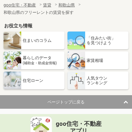
住 所
和歌山県和歌山市冬野
goo住宅・不動産
賃貸
和歌山県
専有面積
57.39m²
和歌山県のフリーレントの賃貸を探す
間取り
2DK
お役立ち情報
和歌山県和歌山市内原
「住みたい街」
価 格
3.90万円
住まいのコラム
を見つけよう
住 所
和歌山県和歌山市内原
専有面積
23.18m²
暮らしのデータ
間取り
1K
家賃相場
(補助金・助成金情報)
和歌山県和歌山市小雑賀
人気タウン
住宅ローン
ランキング
価 格
5.30万円
住 所
和歌山県和歌山市小雑賀
専有面積
53.57m²
ページトップに戻る
間取り
1LDK
和歌山県和歌山市秋月
goo住宅・不動産
価 格
6.20万円
アプリ