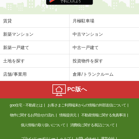
住 所
和歌山県和歌山市楠見中
専有面積
26.08m²
間取り
1K
賃貸
月極駐車場
和歌山県海南市岡田
新築マンション
中古マンション
価 格
2.90万円
新築一戸建て
中古一戸建て
住 所
和歌山県海南市岡田
専有面積
22.4m²
土地を探す
投資物件を探す
間取り
1K
店舗/事業用
倉庫/トランクルーム
和歌山県和歌山市津秦
PC版へ
価 格
4.80万円
住 所
和歌山県和歌山市津秦
goo住宅・不動産とは
お客さまご利用端末からの情報の外部送信について
専有面積
23.18m²
間取り
1K
物件に関するお問合せの流れ
情報提供元
不動産情報に関する免責事項
個人情報の取り扱いについて
消費税に関する表記について
和歌山県橋本市高野口町大野
プライバシーポリシー
ヘルプ
お問い合わせ
運営会社