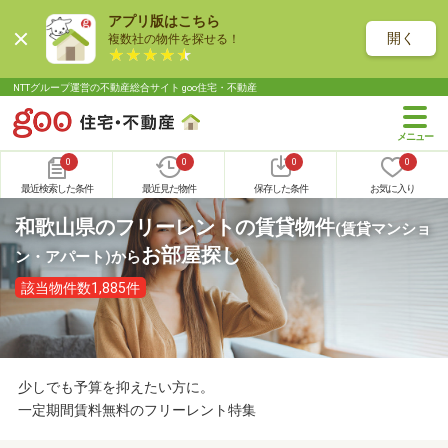
アプリ版はこちら
開く
複数社の物件を探せる！
NTTグループ運営の不動産総合サイト goo住宅・不動産
0
0
0
0
最近検索した条件
最近見た物件
保存した条件
お気に入り
和歌山県のフリーレントの賃貸物件
(賃貸マンショ
お部屋探し
ン・アパート)
から
該当物件数1,885件
少しでも予算を抑えたい方に。
一定期間賃料無料のフリーレント特集