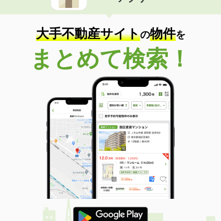
住 所
和歌山県和歌山市秋月
専有面積
55.44m²
間取り
2LDK
大手不動産サイト
物件
の
を
和歌山県和歌山市北出島
まとめて検索！
価 格
5.60万円
住 所
和歌山県和歌山市北出島
専有面積
26.08m²
間取り
1K
和歌山県和歌山市杭ノ瀬
価 格
6.55万円
住 所
和歌山県和歌山市杭ノ瀬
専有面積
62.8m²
間取り
2LDK
和歌山県和歌山市楠見中
価 格
4.30万円