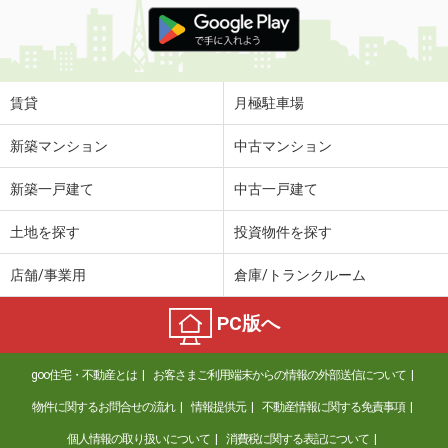
価 格
4.50万円
住 所
和歌山県和歌山市北島
専有面積
26.08m²
間取り
1K
賃貸
月極駐車場
和歌山県和歌山市松江東２丁目
新築マンション
中古マンション
価 格
5.90万円
新築一戸建て
中古一戸建て
住 所
和歌山県和歌山市松江東２丁目
専有面積
67.38m²
土地を探す
投資物件を探す
間取り
2LDK
店舗/事業用
倉庫/トランクルーム
和歌山県和歌山市加納
PC版へ
価 格
6.70万円
住 所
和歌山県和歌山市加納
goo住宅・不動産とは
お客さまご利用端末からの情報の外部送信について
専有面積
50.14m²
間取り
1LDK
物件に関するお問合せの流れ
情報提供元
不動産情報に関する免責事項
個人情報の取り扱いについて
消費税に関する表記について
和歌山県紀の川市下井阪