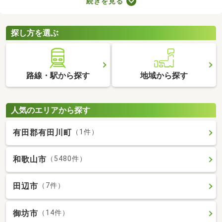
続きを見る
り。物件のなかには新しい設備を用意しているところもあるの
で、複数の物件を比較して、住みやすそうなお部屋を探してみて
くださいね。
探し方を選ぶ
路線・駅から探す
地域から探す
人気のエリアから探す
有田郡有田川町
（1件）
和歌山市
（5480件）
田辺市
（7件）
御坊市
（14件）