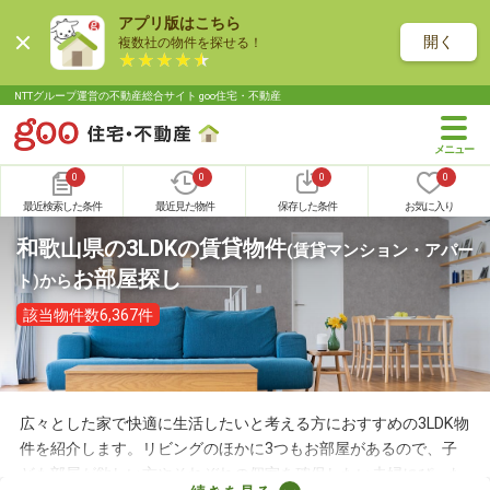
アプリ版はこちら
開く
複数社の物件を探せる！
NTTグループ運営の不動産総合サイト goo住宅・不動産
0
0
0
0
最近検索した条件
最近見た物件
保存した条件
お気に入り
和歌山県の3LDKの賃貸物件
(賃貸マンション・アパー
お部屋探し
ト)
から
該当物件数6,367件
広々とした家で快適に生活したいと考える方におすすめの3LDK物
件を紹介します。リビングのほかに3つもお部屋があるので、子
ども部屋が欲しい方やそれぞれの個室を確保したい夫婦にぴった