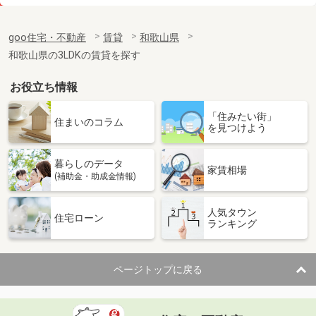
価 格
4.25万円
住 所
和歌山県和歌山市太田
goo住宅・不動産
賃貸
和歌山県
専有面積
32.94m²
和歌山県の3LDKの賃貸を探す
間取り
ワンルーム
お役立ち情報
和歌山県和歌山市小雑賀
「住みたい街」
価 格
5.65万円
住まいのコラム
を見つけよう
住 所
和歌山県和歌山市小雑賀
専有面積
57.19m²
暮らしのデータ
間取り
2LDK
家賃相場
(補助金・助成金情報)
和歌山県和歌山市吉礼
人気タウン
住宅ローン
ランキング
価 格
4.50万円
住 所
和歌山県和歌山市吉礼
専有面積
52.54m²
ページトップに戻る
間取り
3K
和歌山県海南市岡田