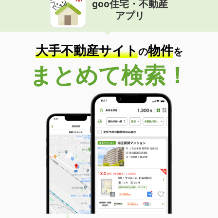
goo住宅・不動産
価 格
4.15万円
アプリ
住 所
和歌山県海南市岡田
専有面積
46.49m²
間取り
2DK
大手不動産サイト
物件
の
を
和歌山県和歌山市六十谷
まとめて検索！
価 格
4.40万円
住 所
和歌山県和歌山市六十谷
専有面積
22.7m²
間取り
1K
和歌山県岩出市畑毛
価 格
4万円
住 所
和歌山県岩出市畑毛
専有面積
23.18m²
間取り
1K
和歌山県和歌山市北島