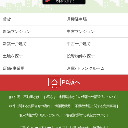
住 所
和歌山県和歌山市松江東４丁目
専有面積
41.24m²
間取り
1LDK
賃貸
月極駐車場
和歌山県和歌山市中之島
新築マンション
中古マンション
価 格
5.70万円
新築一戸建て
中古一戸建て
住 所
和歌山県和歌山市中之島
専有面積
33.39m²
土地を探す
投資物件を探す
間取り
1LDK
店舗/事業用
倉庫/トランクルーム
和歌山県紀の川市打田
PC版へ
価 格
4.10万円
住 所
和歌山県紀の川市打田
goo住宅・不動産とは
お客さまご利用端末からの情報の外部送信について
専有面積
23.18m²
間取り
1K
物件に関するお問合せの流れ
情報提供元
不動産情報に関する免責事項
個人情報の取り扱いについて
消費税に関する表記について
和歌山県和歌山市新中島
プライバシーポリシー
ヘルプ
お問い合わせ
運営会社