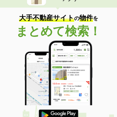
住 所
和歌山県和歌山市六十谷
専有面積
37.03m²
間取り
ワンルーム
大手不動産サイト
物件
の
を
和歌山県和歌山市杭ノ瀬
まとめて検索！
価 格
6.80万円
住 所
和歌山県和歌山市杭ノ瀬
専有面積
45.5m²
間取り
1LDK
和歌山県和歌山市湊１丁目
価 格
4.80万円
住 所
和歌山県和歌山市湊１丁目
専有面積
32.49m²
間取り
1K
和歌山県和歌山市松江東４丁目
価 格
5.40万円