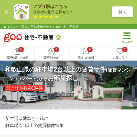
アプリ版はこちら
開く
複数社の物件を探せる！
NTTグループ運営の不動産総合サイト goo住宅・不動産
0
0
0
0
最近検索した条件
最近見た物件
保存した条件
お気に入り
和歌山県の駐車場2台以上の賃貸物件
(賃貸マンシ
お部屋探し
ョン・アパート)
から
該当物件数4,004件
新生活は愛車と一緒に
駐車場2台以上の賃貸物件特集