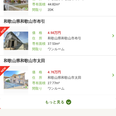
専有面積
44.82m²
間取り
2DK
和歌山県和歌山市布引
価 格
4.50万円
住 所
和歌山県和歌山市布引
専有面積
37.53m²
間取り
ワンルーム
和歌山県和歌山市太田
価 格
4.70万円
住 所
和歌山県和歌山市太田
専有面積
27.77m²
間取り
ワンルーム
和歌山県和歌山市鳴神
もっと見る
価 格
5.20万円