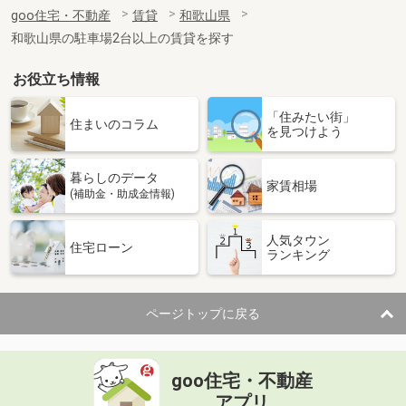
住 所
和歌山県和歌山市鳴神
goo住宅・不動産
賃貸
和歌山県
専有面積
50.94m²
和歌山県の駐車場2台以上の賃貸を探す
間取り
2LDK
お役立ち情報
和歌山県和歌山市新在家
「住みたい街」
価 格
5.25万円
住まいのコラム
を見つけよう
住 所
和歌山県和歌山市新在家
専有面積
32.94m²
暮らしのデータ
間取り
1K
家賃相場
(補助金・助成金情報)
和歌山県和歌山市毛見
人気タウン
住宅ローン
ランキング
価 格
5.50万円
住 所
和歌山県和歌山市毛見
専有面積
57.07m²
ページトップに戻る
間取り
2LDK
和歌山県和歌山市六十谷
goo住宅・不動産
価 格
5.80万円
アプリ