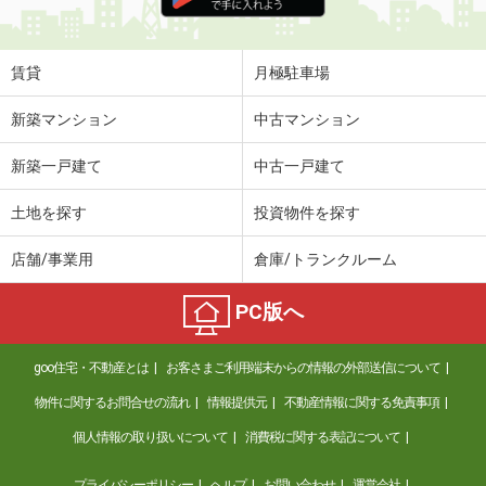
住 所
和歌山県和歌山市北島
専有面積
26.08m²
間取り
1K
賃貸
月極駐車場
和歌山県和歌山市松江東２丁目
新築マンション
中古マンション
価 格
5.90万円
新築一戸建て
中古一戸建て
住 所
和歌山県和歌山市松江東２丁目
専有面積
67.38m²
土地を探す
投資物件を探す
間取り
2LDK
店舗/事業用
倉庫/トランクルーム
和歌山県和歌山市加納
PC版へ
価 格
6.70万円
住 所
和歌山県和歌山市加納
goo住宅・不動産とは
お客さまご利用端末からの情報の外部送信について
専有面積
50.14m²
間取り
1LDK
物件に関するお問合せの流れ
情報提供元
不動産情報に関する免責事項
個人情報の取り扱いについて
消費税に関する表記について
和歌山県紀の川市下井阪
プライバシーポリシー
ヘルプ
お問い合わせ
運営会社