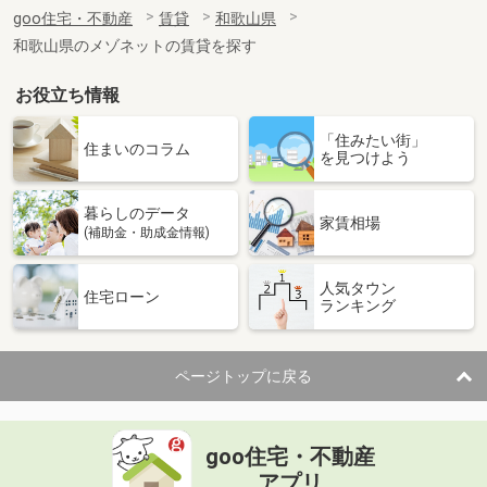
住 所
和歌山県和歌山市太田
goo住宅・不動産
賃貸
和歌山県
専有面積
32.94m²
和歌山県のメゾネットの賃貸を探す
間取り
ワンルーム
お役立ち情報
和歌山県和歌山市小雑賀
「住みたい街」
価 格
5.65万円
住まいのコラム
を見つけよう
住 所
和歌山県和歌山市小雑賀
専有面積
57.19m²
暮らしのデータ
間取り
2LDK
家賃相場
(補助金・助成金情報)
和歌山県和歌山市吉礼
人気タウン
住宅ローン
ランキング
価 格
4.50万円
住 所
和歌山県和歌山市吉礼
専有面積
52.54m²
ページトップに戻る
間取り
3K
和歌山県海南市岡田
goo住宅・不動産
価 格
4.15万円
アプリ