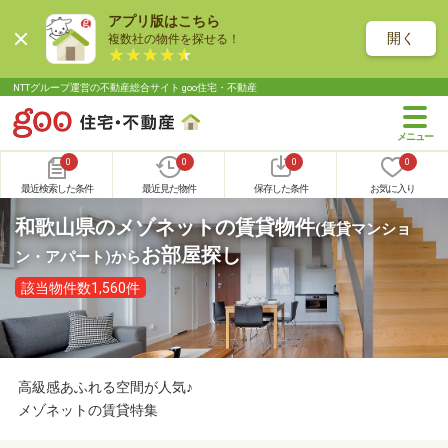
アプリ版はこちら
開く
複数社の物件を探せる！
NTTグループ運営の不動産総合サイト goo住宅・不動産
0
0
0
0
最近検索した条件
最近見た物件
保存した条件
お気に入り
和歌山県のメゾネットの賃貸物件
(賃貸マンショ
お部屋探し
ン・アパート)
から
該当物件数1,560件
高級感あふれる空間が人気♪
メゾネットの賃貸特集