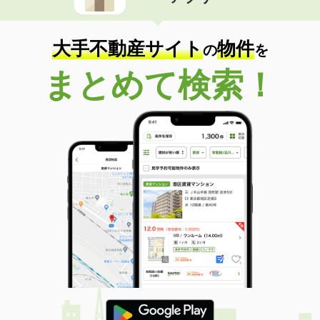
住 所
和歌山県海南市岡田
専有面積
46.49m²
間取り
2DK
大手不動産サイト
物件
の
を
和歌山県和歌山市六十谷
まとめて検索！
価 格
4.40万円
住 所
和歌山県和歌山市六十谷
専有面積
22.7m²
間取り
1K
和歌山県岩出市畑毛
価 格
4万円
住 所
和歌山県岩出市畑毛
専有面積
23.18m²
間取り
1K
和歌山県和歌山市北島
価 格
4.50万円