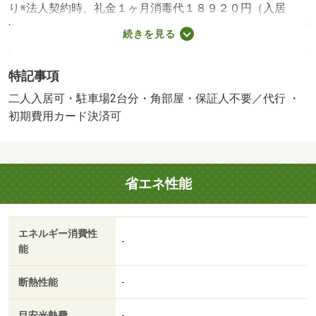
り※法人契約時、礼金１ヶ月消毒代１８９２０円（入居
時）クリーニング代６１６００円（入居時）保証会社利用
続きを見る
必須・賃貸保証等：加入要（初回保証料：月額請求額の３
０％ 継続保証料：１０，０００円／１年毎）・鍵交換
特記事項
代：あり２４，２００円～・維持費等：Ｎサポート１，２
１０円／月・◆うれしい敷金・礼金ゼロで初期費用が軽減
二人入居可・駐車場2台分・角部屋・保証人不要／代行 ・
できます◆駐車場２台付無料◆◆日当たりの良い南面にバ
初期費用カード決済可
ルコニーがある２ＤＫタイプ！人気の角部屋です◆身支度
に快適な独立洗面所、収納３ヵ所と外物置付き◆・仲介手
数料：６２，７００円
省エネ性能
エネルギー消費性
-
能
断熱性能
-
目安光熱費
-