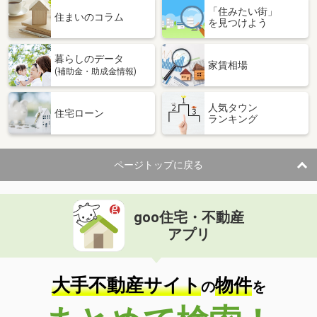
「住みたい街」
住まいのコラム
を見つけよう
暮らしのデータ
家賃相場
(補助金・助成金情報)
人気タウン
住宅ローン
ランキング
ページトップに戻る
goo住宅・不動産
アプリ
大手不動産サイト
物件
の
を