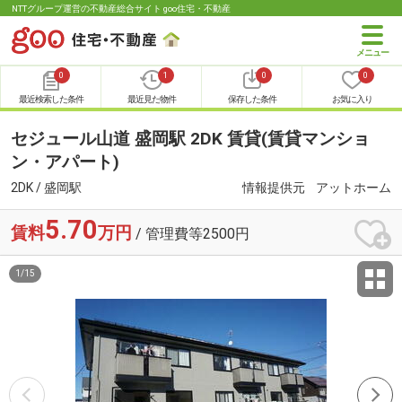
NTTグループ運営の不動産総合サイト goo住宅・不動産
0
1
0
0
最近検索した条件
最近見た物件
保存した条件
お気に入り
セジュール山道 盛岡駅 2DK 賃貸(賃貸マンショ
ン・アパート)
2DK / 盛岡駅
情報提供元
アットホーム
5.70
賃料
万円
/ 管理費等2500円
1
/
15