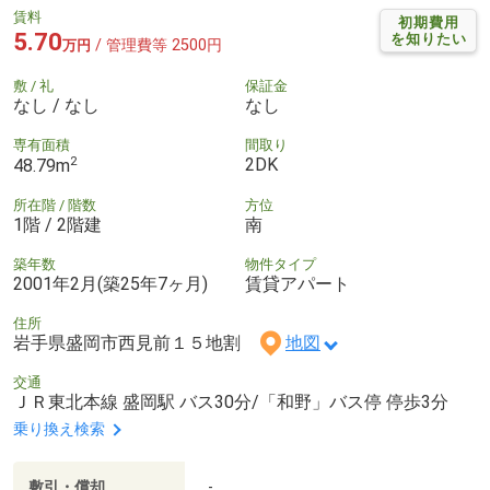
賃料
初期費用
5.70
を知りたい
/ 管理費等 2500円
万円
敷 / 礼
保証金
なし / なし
なし
専有面積
間取り
2
2DK
48.79m
所在階 / 階数
方位
1階 / 2階建
南
築年数
物件タイプ
2001年2月(築25年7ヶ月)
賃貸アパート
住所
岩手県盛岡市西見前１５地割
地図
交通
ＪＲ東北本線 盛岡駅 バス30分/「和野」バス停 停歩3分
乗り換え検索
敷引・償却
-