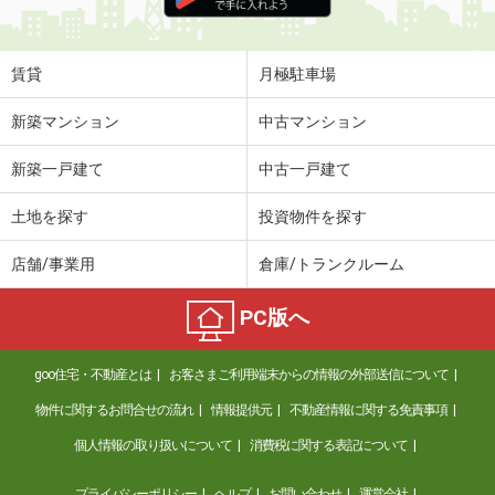
住 所
奈良県橿原市葛本町
専有面積
44.7m²
間取り
1LDK
賃貸
月極駐車場
奈良県御所市大字東松本
新築マンション
中古マンション
価 格
4.70万円
新築一戸建て
中古一戸建て
住 所
奈良県御所市大字東松本
専有面積
92.17m²
土地を探す
投資物件を探す
間取り
4DK
店舗/事業用
倉庫/トランクルーム
奈良県奈良市東九条町
PC版へ
価 格
7.50万円
住 所
奈良県奈良市東九条町
goo住宅・不動産とは
お客さまご利用端末からの情報の外部送信について
専有面積
28.02m²
間取り
1K
物件に関するお問合せの流れ
情報提供元
不動産情報に関する免責事項
個人情報の取り扱いについて
消費税に関する表記について
奈良県奈良市南京終町２
プライバシーポリシー
ヘルプ
お問い合わせ
運営会社