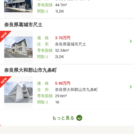
専有面積
44.7m²
間取り
1LDK
奈良県葛城市尺土
価 格
3.70万円
住 所
奈良県葛城市尺土
専有面積
52.54m²
間取り
2LDK
奈良県大和郡山市九条町
価 格
5.90万円
住 所
奈良県大和郡山市九条町
専有面積
29.6m²
間取り
1K
奈良県御所市大字竹田
もっと見る
価 格
5.05万円