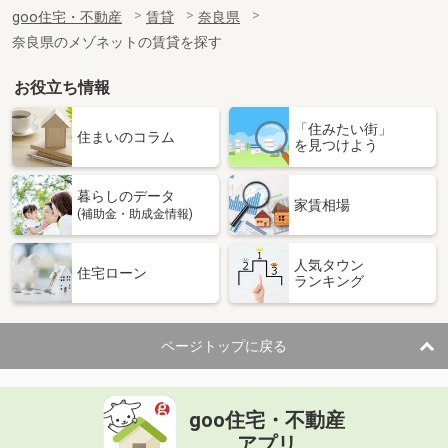
住 所
奈良県御所市大字竹田
goo住宅・不動産
賃貸
奈良県
専有面積
64.98m²
奈良県のメゾネットの賃貸を探す
間取り
2LDK
お役立ち情報
奈良県奈良市法蓮町
「住みたい街」
価 格
6.40万円
住まいのコラム
を見つけよう
住 所
奈良県奈良市法蓮町
専有面積
19.87m²
暮らしのデータ
間取り
1K
家賃相場
(補助金・助成金情報)
奈良県奈良市法蓮町
人気タウン
住宅ローン
ランキング
価 格
6.40万円
住 所
奈良県奈良市法蓮町
専有面積
19.87m²
ページトップに戻る
間取り
1K
奈良県奈良市法蓮町
goo住宅・不動産
価 格
7.20万円
アプリ