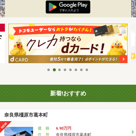
新着!おすすめ
奈良県橿原市葛本町
価 格
6.90万円
住 所
奈良県橿原市葛本町