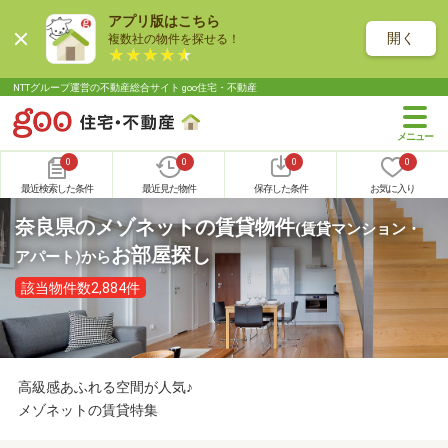
アプリ版はこちら
開く
複数社の物件を探せる！
NTTグループ運営の不動産総合サイト goo住宅・不動産
0
0
0
0
最近検索した条件
最近見た物件
保存した条件
お気に入り
奈良県のメゾネットの賃貸物件
(賃貸マンション・
お部屋探し
アパート)
から
該当物件数2,884件
高級感あふれる空間が人気♪
メゾネットの賃貸特集