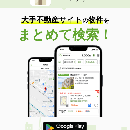
住 所
奈良県奈良市法蓮町
専有面積
67.27m²
間取り
3LDK
大手不動産サイト
物件
の
を
奈良県橿原市葛本町
まとめて検索！
価 格
6.40万円
住 所
奈良県橿原市葛本町
専有面積
40.03m²
間取り
1LDK
奈良県橿原市葛本町
価 格
7.95万円
住 所
奈良県橿原市葛本町
専有面積
56.44m²
間取り
2LDK
奈良県橿原市葛本町
価 格
6.90万円