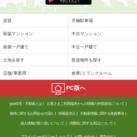
住 所
青森県八戸市大字新井田字後庵
専有面積
48.38m²
間取り
1LDK
賃貸
月極駐車場
青森県八戸市沼館１
新築マンション
中古マンション
価 格
5万円
新築一戸建て
中古一戸建て
住 所
青森県八戸市沼館１
専有面積
35.1m²
土地を探す
投資物件を探す
間取り
1LDK
店舗/事業用
倉庫/トランクルーム
青森県八戸市根城１
PC版へ
価 格
4.60万円
住 所
青森県八戸市根城１
goo住宅・不動産とは
お客さまご利用端末からの情報の外部送信について
専有面積
26.08m²
間取り
1K
物件に関するお問合せの流れ
情報提供元
不動産情報に関する免責事項
個人情報の取り扱いについて
消費税に関する表記について
青森県八戸市大字湊町字下条
プライバシーポリシー
ヘルプ
お問い合わせ
運営会社