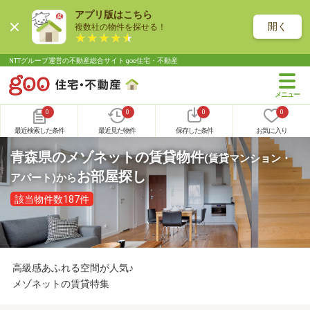
アプリ版はこちら
開く
複数社の物件を探せる！
NTTグループ運営の不動産総合サイト goo住宅・不動産
0
0
0
0
最近検索した条件
最近見た物件
保存した条件
お気に入り
青森県のメゾネットの賃貸物件
(賃貸マンション・
お部屋探し
アパート)
から
該当物件数187件
高級感あふれる空間が人気♪
メゾネットの賃貸特集