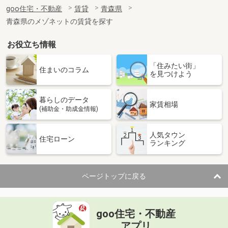
住 所
青森県八戸市小中野３丁目
goo住宅・不動産
賃貸
青森県
専有面積
60.19m²
青森県のメゾネットの賃貸を探す
間取り
2LDK
お役立ち情報
青森県青森市西大野１丁目
「住みたい街」
価 格
7万円
住まいのコラム
を見つけよう
住 所
青森県青森市西大野１丁目
専有面積
43.12m²
暮らしのデータ
間取り
1LDK
家賃相場
(補助金・助成金情報)
青森県八戸市南白山台１
人気タウン
住宅ローン
ランキング
価 格
5.40万円
住 所
青森県八戸市南白山台１
専有面積
65.07m²
ページトップに戻る
間取り
3DK
青森県八戸市下長３
goo住宅・不動産
価 格
4.80万円
アプリ