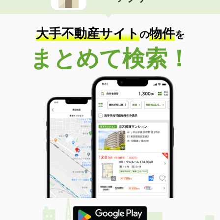
住 所
青森県八戸市下長３
専有面積
58.34m²
間取り
2LDK
大手不動産サイト
物件
の
を
青森県八戸市大字糠塚字五郎兵衛前
まとめて検索！
価 格
6.75万円
住 所
青森県八戸市大字糠塚字五郎兵衛前
専有面積
50.87m²
間取り
1LDK
青森県八戸市大字長苗代字上碇田
価 格
7.20万円
住 所
青森県八戸市大字長苗代字上碇田
専有面積
74.32m²
間取り
3LDK
青森県八戸市大字新井田字後庵
価 格
5.40万円